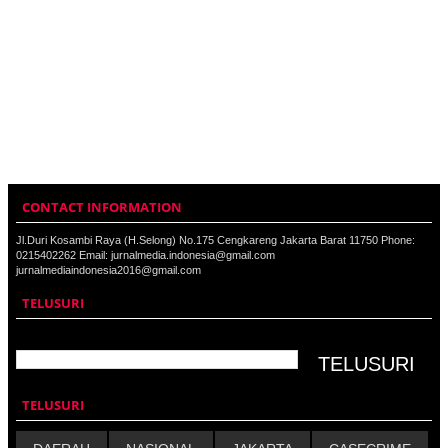
CONTACT INFORMATION
Jl.Duri Kosambi Raya (H.Selong) No.175 Cengkareng Jakarta Barat 11750 Phone:
0215402262 Email: jurnalmedia.indonesia@gmail.com
jurnalmediaindonesia2016@gmail.com
TELUSURI
TELUSURI