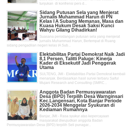
tunjukan di konfrensi pers d...
Sidang Putusan Sela yang Menjerat
Jurnalis Muhammad Harun di PN
Kelas l A Subang Memanas, Masa dan
Kuasa Hukum Desak Saksi Kunci
Wahyu Gilang Dihadirkan!
Suasana persidangan putusan sela yang menjerat
jurnalis Muhammad Harun, Bertempat di Ruang
sidang pengadilan negeri kelas IA Sub...
Elektabilitas Partai Demokrat Naik Jadi
8,1 Persen, Talitti Paluge: Kinerja
Kader di Eksekutif Jadi Penggerak
Utama
SULTENG, JMI - Elektabilitas Partai Demokrat kembali
menanjak. Berdasarkan hasil survei terbaru Saiful
Mujani Research and Consulting (SMRC...
Anggota Badan Permusyawaratan
Desa (BPD) Terpilih Desa Warnginsari
Kec.Langensari, Kota Banjar Periode
2026-2034 Menggelar Syukuran di
Kediaman Rumahnya
Banjar, JMI - Rasa syukur atas kepercayaan
masyarakat diwujudkan anggota Badan
Permusyawaratan Desa (BPD) terpilih Seli punagar...