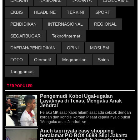
DAERAH
NASIONAL
JAKARTA
CASECRIME
EKBIS
HEADLINE
TERKINI
SPORT
PENDIDIKAN
INTERNASIONAL
REGIONAL
SEGARBUGAR
Tekno/Internet
DAERAH/PENDIDIKAN
OPINI
MOSLEM
FOTO
Otomotif
Megapolitan
Sains
Tanggamus
TERPOPULER
Pengemudi Koboi Ugal-ugalan
Layaknya di Texas, Mengaku Anak
Jendral
Pelaku MK saat (kaos hitam) saat adu cekcok dengan
korban dan kondisi korban P saat kepala nya dipukul
"Mengaku anak Jendral, se...
Aneh tapi nyata easy shopping
beralamat P.O BOX 6688 Slipi Jakarta