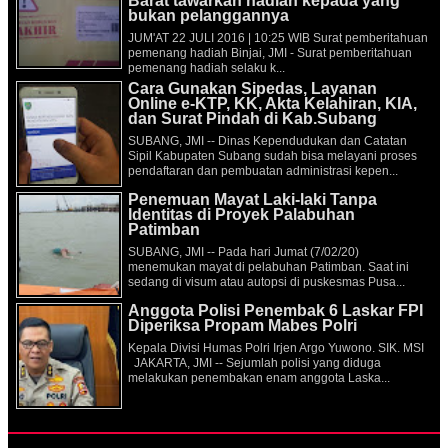
Barat tawarkan hadiah kepada yang
bukan pelanggannya
JUM'AT 22 JULI 2016 | 10:25 WIB Surat pemberitahuan
pemenang hadiah Binjai, JMI - Surat pemberitahuan
pemenang hadiah selaku k...
Cara Gunakan Sipedas, Layanan
Online e-KTP, KK, Akta Kelahiran, KIA,
dan Surat Pindah di Kab.Subang
SUBANG, JMI -- Dinas Kependudukan dan Catatan
Sipil Kabupaten Subang sudah bisa melayani proses
pendaftaran dan pembuatan administrasi kepen...
Penemuan Mayat Laki-laki Tanpa
Identitas di Proyek Palabuhan
Patimban
SUBANG, JMI -- Pada hari Jumat (7/02/20)
menemukan mayat di pelabuhan Patimban. Saat ini
sedang di visum atau autopsi di puskesmas Pusa...
Anggota Polisi Penembak 6 Laskar FPI
Diperiksa Propam Mabes Polri
Kepala Divisi Humas Polri Irjen Argo Yuwono. SIK. MSI
JAKARTA, JMI -- Sejumlah polisi yang diduga
melakukan penembakan enam anggota Laska...