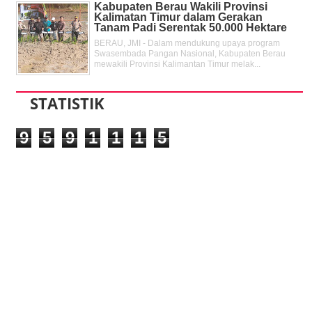
Kabupaten Berau Wakili Provinsi
Kalimatan Timur dalam Gerakan
Tanam Padi Serentak 50.000 Hektare
BERAU, JMI - Dalam mendukung upaya program
Swasembada Pangan Nasional, Kabupaten Berau
mewakili Provinsi Kalimantan Timur melak...
STATISTIK
9
5
9
1
1
1
5