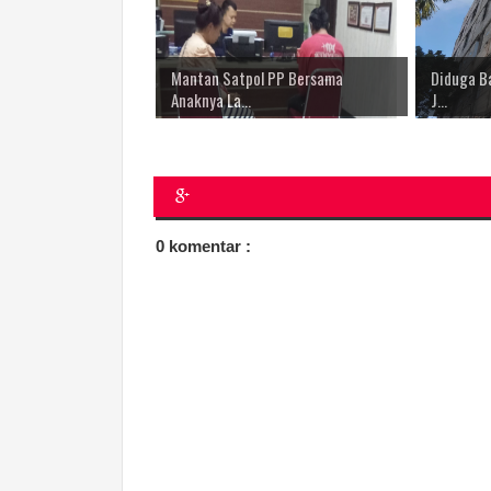
Mantan Satpol PP Bersama
Diduga Ba
Anaknya La...
J...
0 komentar :