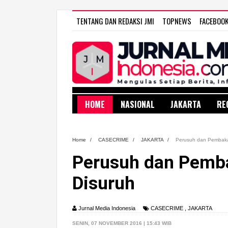
TENTANG DAN REDAKSI JMI
TOPNEWS
FACEBOO
HOME
NASIONAL
JAKARTA
RE
Home
/
CASECRIME
/
JAKARTA
/
Perusuh dan Pembakar
Perusuh dan Pemba
Disuruh
Jurnal Media Indonesia
CASECRIME
,
JAKARTA
SENIN, 07 NOVEMBER 2016 | 15:43 WIB