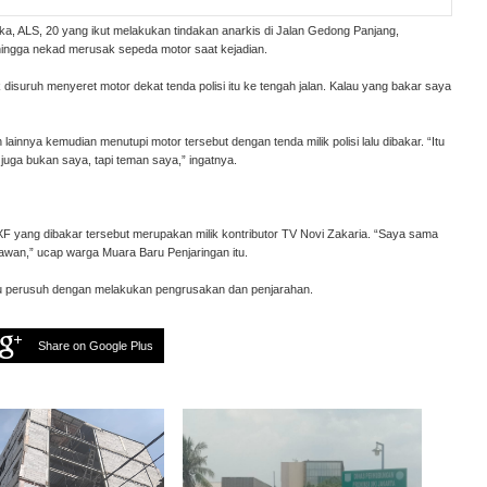
ka, ALS, 20 yang ikut melakukan tindakan anarkis di Jalan Gedong Panjang,
ingga nekad merusak sepeda motor saat kejadian.
 disuruh menyeret motor dekat tenda polisi itu ke tengah jalan. Kalau yang bakar saya
 lainnya kemudian menutupi motor tersebut dengan tenda milik polisi lalu dibakar. “Itu
juga bukan saya, tapi teman saya,” ingatnya.
 yang dibakar tersebut merupakan milik kontributor TV Novi Zakaria. “Saya sama
tawan,” ucap warga Muara Baru Penjaringan itu.
ku perusuh dengan melakukan pengrusakan dan penjarahan.
Share on Google Plus