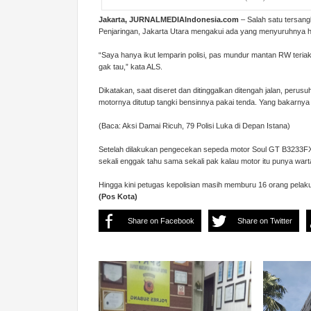
Jakarta, JURNALMEDIAIndonesia.com
– Salah satu tersang
Penjaringan, Jakarta Utara mengakui ada yang menyuruhnya h
“Saya hanya ikut lemparin polisi, pas mundur mantan RW teriak
gak tau,” kata ALS.
Dikatakan, saat diseret dan ditinggalkan ditengah jalan, perusuh
motornya ditutup tangki bensinnya pakai tenda. Yang bakarnya 
(Baca: Aksi Damai Ricuh, 79 Polisi Luka di Depan Istana)
Setelah dilakukan pengecekan sepeda motor Soul GT B3233FXF
sekali enggak tahu sama sekali pak kalau motor itu punya war
Hingga kini petugas kepolisian masih memburu 16 orang pela
(Pos Kota)
Share on Facebook
Share on Twitter