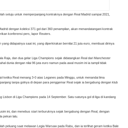
telah setuju untuk memperpanjang kontraknya dengan Real Madrid sampai 2021,
adrid dengan koleksi 371 gol dari 360 penampilan, akan menandatangani kontrak
ikan konferensi pers, lapor Reuters.
yang didapatnya saat ini, yang diperkirakan bernilai 21 juta euro, membuat dirinya
iala Raja, dan dua gelar Liga Champions sejak didatangkan Real dari Manchester
hal dunia dengan nilai 96 juta euro namun pada awal musim ini ia tampil tidak
jol ketika Real menang 3-0 atas Leganes pada Minggu, untuk menandai lima
erpanjang tanpa golnya di depan para penggemar Real sejak ia bergabung dengan klub
ng Lisbon di Liga Champions pada 14 September. Satu-satunya gol di liga di kandang
musim ini, dan menebus start terburuknya sejak bergabung dengan Real, dengan
a pekan lalu.
ah peluang saat melawan Legia Warsaw pada Rabu, dan ia terlihat geram ketika Bale