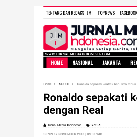
TENTANG DAN REDAKSI JMI
TOPNEWS
FACEBOO
WWW.JURNAL MEDIA INDONESIA.COM
HOME
NASIONAL
JAKARTA
RE
Home
/
SPORT
/
Ronaldo sepakati kontrak baru lima tahu
Ronaldo sepakati k
dengan Real
Jurnal Media Indonesia
SPORT
SENIN 07 NOVEMBER 2016 | 09:53 WIB