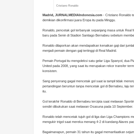
Cristiano Ronaldo
Madrid, JURNALMEDIAIndonesia.com
- Cristiano Ronaldo 
demikian dikonfirmasi juara Eropa itu pada Minggu.
Ronaldo, pencetak gol terbanyak sepanjang masa untuk Real M
baru pada Senin di Stadion Santiago Bernabeu sebelum member
Ronaldo dilaporkan akan mendapatkan kenaikan gaji dari jumlah 
menjadi pemain dengan gaji tertinggi di Real Madrid.
Pemain Portugal itu mengoleksi satu gelar Liga Spanyol, dua P
United pada 2008, yang saat itu merupakan rekor transfer terma
konsisten.
Sang penyerang gagal mencetak gol saat ia tampil tidak menon
pertandingan beruntun tanpa mencetak gol di Bernabeu, laju t
itu.
Gol terakhir Ronaldo di Bernabeu tercipta saat melawan Sporti
sendiri dibukukan saat melawan Osasuna pada 10 September.
Ronaldo telah mencetak tujuh gol di liga dan Liga Champions 
mengukir trigol saat mereka menang 4-2 di kandang Alaves pad
Bagaimanapun, pemain 31 tahun itu gagal memanfaatkan sejuml