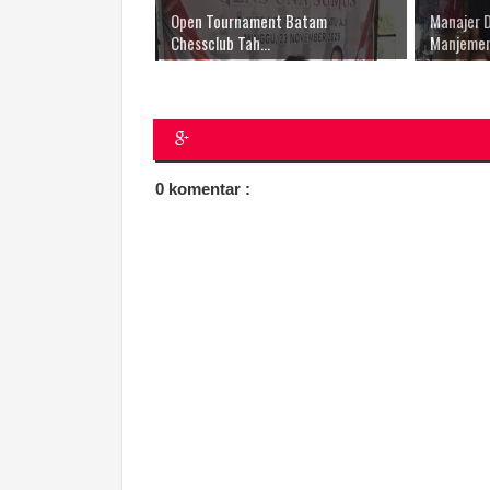
Open Tournament Batam
Manajer 
Chessclub Tah...
Manjemen 
0 komentar :