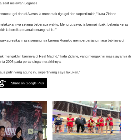
a saat melawan Leganes.
cetak gol dan di Alaves ia mencetak tiga gol dan seperti itulah," kata Zidane.
ak melakukannya selama beberapa waktu. Menurut saya, ia bermain baik, bekerja keras
kir ia bersikap santai tentang hal itu."
mengekspresikan rasa senangnya karena Ronaldo memperpanjang masa baktinya di
k mengakhiri karirnya di Real Madrid," kata Zidane, yang mengakhiri masa jayanya di
unia 2006 pada pertandingan terakhirnya.
aus putih yang agung ini, seperti yang saya lakukan."
Share on Google Plus