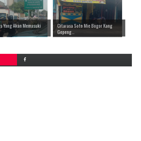
tas Yang Akan Memasuki
Citarasa Soto Mie Bogor Kang
Gepeng...