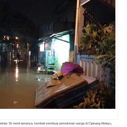
ekitar 30 menit lamanya, kembali membuat pemukiman warga di Cipinang Melayu,