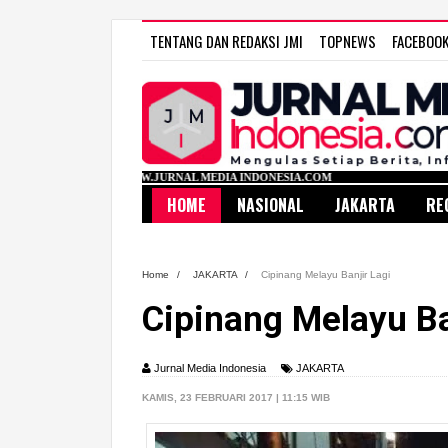
TENTANG DAN REDAKSI JMI
TOPNEWS
FACEBOO
WWW.JURNAL MEDIA INDONESIA.COM
HOME
NASIONAL
JAKARTA
RE
Home
/
JAKARTA
/
Cipinang Melayu Banjir Lagi
Cipinang Melayu Ba
Jurnal Media Indonesia
JAKARTA
KAMIS, 23 FEBRUARI 2017 | 11:15 WIB