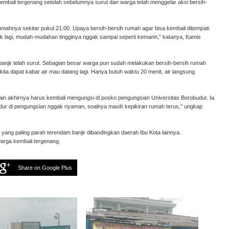
 kembali tergenang setelah sebelumnya surut dan warga telah menggelar aksi bersih-
umahnya sekitar pukul 21:00. Upaya bersih-bersih rumah agar bisa kembali ditempati
uk lagi, mudah-mudahan tingginya nggak sampai seperti kemarin,” katanya, Kamis
njir telah surut. Sebagian besar warga pun sudah melakukan bersih-bersih rumah
kita dapat kabar air mau datang lagi. Hanya butuh waktu 20 menit, air langsung
lain akhirnya harus kembali mengungsi di posko pengungsian Universitas Borobudur. Ia
Tidur di pengungsian nggak nyaman, soalnya masih kepikiran rumah terus,” ungkap
ang paling parah terendam banjir dibandingkan daerah Ibu Kota lainnya.
rga kembali tergenang.
Share on Google Plus