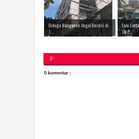
Diduga Bangunan Ilegal Berdiri di
Lalu Lin
J...
Up P...
0 komentar :