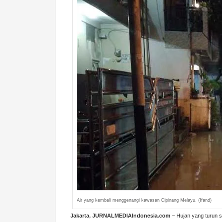
Air yang kembali menggenangi kawasan Cipinang Melayu. (Ifand)
Jakarta, JURNALMEDIAIndonesia.com –
Hujan yang turun s