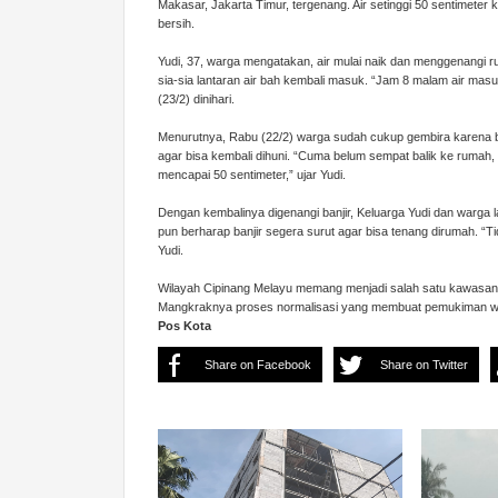
Makasar, Jakarta Timur, tergenang. Air setinggi 50 sentimeter
bersih.
Yudi, 37, warga mengatakan, air mulai naik dan menggenangi r
sia-sia lantaran air bah kembali masuk. “Jam 8 malam air mas
(23/2) dinihari.
Menurutnya, Rabu (22/2) warga sudah cukup gembira karena ba
agar bisa kembali dihuni. “Cuma belum sempat balik ke rumah, 
mencapai 50 sentimeter,” ujar Yudi.
Dengan kembalinya digenangi banjir, Keluarga Yudi dan warga 
pun berharap banjir segera surut agar bisa tenang dirumah. “
Yudi.
Wilayah Cipinang Melayu memang menjadi salah satu kawasan y
Mangkraknya proses normalisasi yang membuat pemukiman wa
Pos Kota
Share on Facebook
Share on Twitter