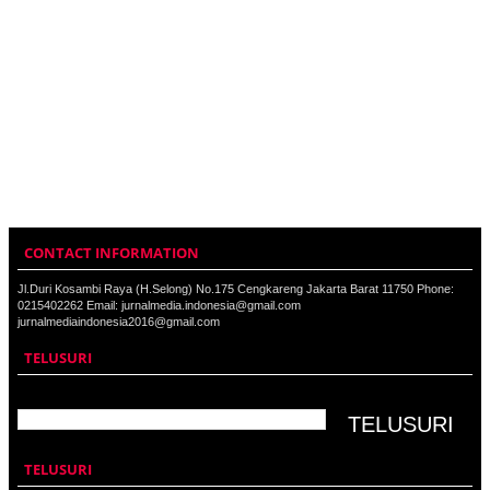
CONTACT INFORMATION
Jl.Duri Kosambi Raya (H.Selong) No.175 Cengkareng Jakarta Barat 11750 Phone:
0215402262 Email: jurnalmedia.indonesia@gmail.com
jurnalmediaindonesia2016@gmail.com
TELUSURI
TELUSURI