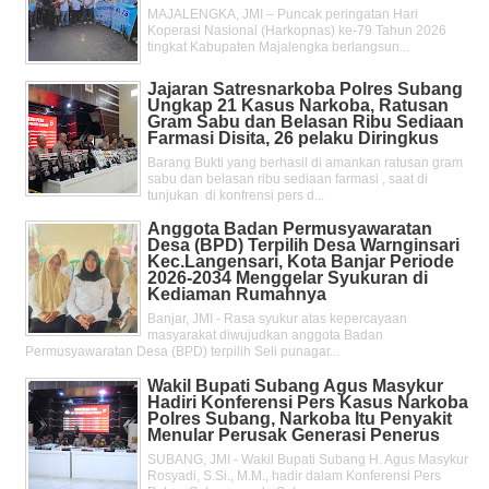
MAJALENGKA, JMI – Puncak peringatan Hari
Koperasi Nasional (Harkopnas) ke-79 Tahun 2026
tingkat Kabupaten Majalengka berlangsun...
Jajaran Satresnarkoba Polres Subang
Ungkap 21 Kasus Narkoba, Ratusan
Gram Sabu dan Belasan Ribu Sediaan
Farmasi Disita, 26 pelaku Diringkus
Barang Bukti yang berhasil di amankan ratusan gram
sabu dan belasan ribu sediaan farmasi , saat di
tunjukan di konfrensi pers d...
Anggota Badan Permusyawaratan
Desa (BPD) Terpilih Desa Warnginsari
Kec.Langensari, Kota Banjar Periode
2026-2034 Menggelar Syukuran di
Kediaman Rumahnya
Banjar, JMI - Rasa syukur atas kepercayaan
masyarakat diwujudkan anggota Badan
Permusyawaratan Desa (BPD) terpilih Seli punagar...
Wakil Bupati Subang Agus Masykur
Hadiri Konferensi Pers Kasus Narkoba
Polres Subang, Narkoba Itu Penyakit
Menular Perusak Generasi Penerus
SUBANG, JMI - Wakil Bupati Subang H. Agus Masykur
Rosyadi, S.Si., M.M., hadir dalam Konferensi Pers