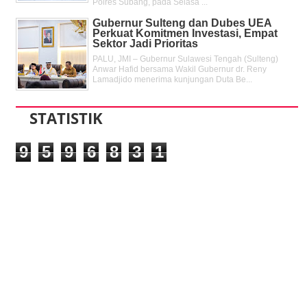
Polres Subang, pada Selasa ...
Gubernur Sulteng dan Dubes UEA
Perkuat Komitmen Investasi, Empat
Sektor Jadi Prioritas
PALU, JMI – Gubernur Sulawesi Tengah (Sulteng)
Anwar Hafid bersama Wakil Gubernur dr. Reny
Lamadjido menerima kunjungan Duta Be...
STATISTIK
9
5
9
6
8
3
1