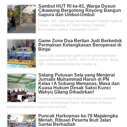
Sambut HUT RI ke-81, Warga Dusun
Cikawung Bergotong Royong Bangun
Gapura dan Umbul-Umbul
Ciamis, JMI - Semangat kemerdekaan tampak nyata di
Dusun Cikawung, RT 26/07 Desa Cintaratu,
Kecamatan Lakbok, Kabupaten Ciamis, ...
Game Zone Dua Berlian Judi Berkedok
Permainan Ketangkasan Beroperasi di
Binjai
Salah satu permainan game Zone yang digunakan
juga untuk berjudi | FOTO : EDYS PN © 2016 Binjai,
JMI - Hasil pengamatan dan liputan w...
Sidang Putusan Sela yang Menjerat
Jurnalis Muhammad Harun di PN
Kelas l A Subang Memanas, Masa dan
Kuasa Hukum Desak Saksi Kunci
Wahyu Gilang Dihadirkan!
Suasana persidangan putusan sela yang menjerat
jurnalis Muhammad Harun, Bertempat di Ruang
sidang pengadilan negeri kelas IA Sub...
Puncak Harkopnas ke-79 Majalengka
Meriah, Ribuan Peserta Ikuti Jalan
Santai Berhadiah