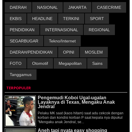
DAERAH
NASIONAL
JAKARTA
CASECRIME
EKBIS
HEADLINE
TERKINI
SPORT
PENDIDIKAN
INTERNASIONAL
REGIONAL
SEGARBUGAR
Tekno/Internet
DAERAH/PENDIDIKAN
OPINI
MOSLEM
FOTO
Otomotif
Megapolitan
Sains
Tanggamus
TERPOPULER
Pengemudi Koboi Ugal-ugalan
Layaknya di Texas, Mengaku Anak
Jendral
Pelaku MK saat (kaos hitam) saat adu cekcok dengan
korban dan kondisi korban P saat kepala nya dipukul
"Mengaku anak Jendral, se...
Aneh tapi nyata easy shopping