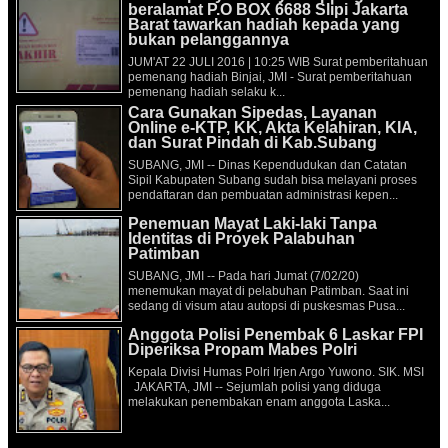
beralamat P.O BOX 6688 Slipi Jakarta
Barat tawarkan hadiah kepada yang
bukan pelanggannya
JUM'AT 22 JULI 2016 | 10:25 WIB Surat pemberitahuan
pemenang hadiah Binjai, JMI - Surat pemberitahuan
pemenang hadiah selaku k...
Cara Gunakan Sipedas, Layanan
Online e-KTP, KK, Akta Kelahiran, KIA,
dan Surat Pindah di Kab.Subang
SUBANG, JMI -- Dinas Kependudukan dan Catatan
Sipil Kabupaten Subang sudah bisa melayani proses
pendaftaran dan pembuatan administrasi kepen...
Penemuan Mayat Laki-laki Tanpa
Identitas di Proyek Palabuhan
Patimban
SUBANG, JMI -- Pada hari Jumat (7/02/20)
menemukan mayat di pelabuhan Patimban. Saat ini
sedang di visum atau autopsi di puskesmas Pusa...
Anggota Polisi Penembak 6 Laskar FPI
Diperiksa Propam Mabes Polri
Kepala Divisi Humas Polri Irjen Argo Yuwono. SIK. MSI
JAKARTA, JMI -- Sejumlah polisi yang diduga
melakukan penembakan enam anggota Laska...