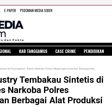
K
E-PAPER
PEDOMAN MEDIA SIBER
GIONAL
KAB TANGGAMUS
CASE CRIME
PENDIDIKAN
tetis di Panyingkiran, Satres Narkoba Polres Majalengka Amankan Berbagai Alat
stry Tembakau Sintetis di
es Narkoba Polres
n Berbagai Alat Produksi