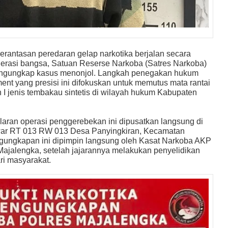
rantasan peredaran gelap narkotika berjalan secara
nerasi bangsa, Satuan Reserse Narkoba (Satres Narkoba)
engungkap kasus menonjol. Langkah penegakan hukum
ent yang presisi ini difokuskan untuk memutus mata rantai
 I jenis tembakau sintetis di wilayah hukum Kabupaten
aran operasi penggerebekan ini dipusatkan langsung di
war RT 013 RW 013 Desa Panyingkiran, Kecamatan
gungkapan ini dipimpin langsung oleh Kasat Narkoba AKP
Majalengka, setelah jajarannya melakukan penyelidikan
ri masyarakat.