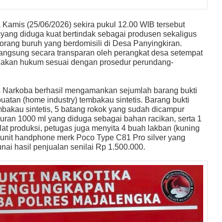
 Kamis (25/06/2026) sekira pukul 12.00 WIB tersebut
ang diduga kuat bertindak sebagai produsen sekaligus
seorang buruh yang berdomisili di Desa Panyingkiran.
angsung secara transparan oleh perangkat desa setempat
gakan hukum sesuai dengan prosedur perundang-
es Narkoba berhasil mengamankan sejumlah barang bukti
uatan (home industry) tembakau sintetis. Barang bukti
tembakau sintetis, 5 batang rokok yang sudah dicampur
 ukuran 1000 ml yang diduga sebagai bahan racikan, serta 1
lat produksi, petugas juga menyita 4 buah lakban (kuning
1 unit handphone merk Poco Type C81 Pro silver yang
unai hasil penjualan senilai Rp 1.500.000.