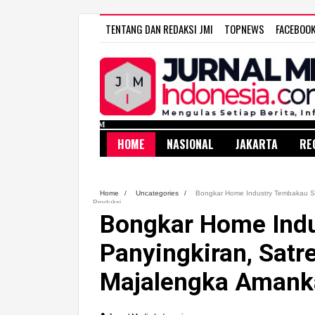
TENTANG DAN REDAKSI JMI
TOPNEWS
FACEBOO
HOME
NASIONAL
JAKARTA
RE
Home
/
Uncategories
/
Bongkar Home Industry Tembakau Sin
Produksi
Bongkar Home Indu
Panyingkiran, Satr
Majalengka Amanka