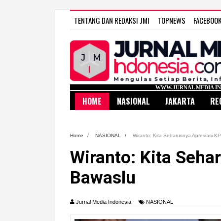
TENTANG DAN REDAKSI JMI
TOPNEWS
FACEBOO
WWW.JURNAL MEDIA INDONESIA.COM
HOME
NASIONAL
JAKARTA
RE
Home
/
NASIONAL
/
Wiranto: Kita Seharusnya Apresiasi 
Wiranto: Kita Seha
Bawaslu
Jurnal Media Indonesia
NASIONAL