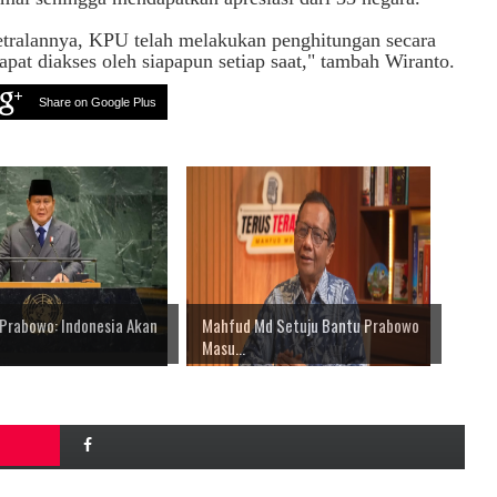
etralannya, KPU telah melakukan penghitungan secara
pat diakses oleh siapapun setiap saat," tambah Wiranto.
Share on Google Plus
 Prabowo: Indonesia Akan
Mahfud Md Setuju Bantu Prabowo
Masu...