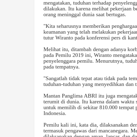
mengatakan, tuduhan terhadap penyelengg
dilakukan. Itu karena melihat pekerjaan
orang meninggal dunia saat bertugas.
"Kita seharusnya memberikan penghargaa
keamanan yang telah melakukan pekerjaan 
tutur Wiranto pada konferensi pers di kan
Melihat itu, ditambah dengan adanya kor
pada Pemilu 2019 ini, Wiranto mengatakan
penyelenggara pemilu. Menurutnya, tuduha
pada tempatnya.
"Sangatlah tidak tepat atau tidak pada t
tuduhan-tuduhan yang menyedihkan dan ti
Mantan Panglima ABRI itu juga mengataka
terumit di dunia. Itu karena dalam waktu 
untuk memilih di sekitar 810.000 tempat 
Indonesia.
Pemilu kali ini, kata dia, dilaksanakan d
termasuk pengawas dari mancanegara. Men
dilaksanakan dengan aman, lancar, dan da