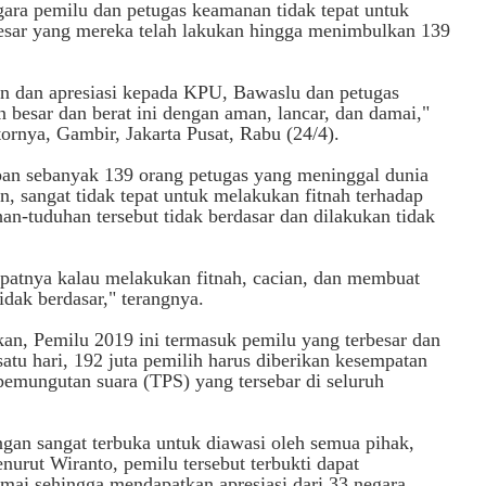
ara pemilu dan petugas keamanan tidak tepat untuk
 besar yang mereka telah lakukan hingga menimbulkan 139
n dan apresiasi kepada KPU, Bawaslu dan petugas
besar dan berat ini dengan aman, lancar, dan damai,"
tornya, Gambir, Jakarta Pusat, Rabu (24/4).
ban sebanyak 139 orang petugas yang meninggal dunia
, sangat tidak tepat untuk melakukan fitnah terhadap
n-tuduhan tersebut tidak berdasar dan dilakukan tidak
empatnya kalau melakukan fitnah, cacian, dan membuat
dak berdasar," terangnya.
n, Pemilu 2019 ini termasuk pemilu yang terbesar dan
satu hari, 192 juta pemilih harus diberikan kesempatan
pemungutan suara (TPS) yang tersebar di seluruh
engan sangat terbuka untuk d‎iawasi oleh semua pihak,
urut Wiranto, pemilu tersebut terbukti dapat
mai sehingga mendapatkan apresiasi dari 33 negara.