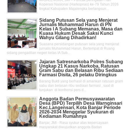
MAJALENGKA, JMI – Puncak peringatan Hari
Koperasi Nasional (Harkopnas) ke-79 Tahun 2026
tingkat Kabupaten Majalengka berlangsun...
Sidang Putusan Sela yang Menjerat
Jurnalis Muhammad Harun di PN
Kelas l A Subang Memanas, Masa dan
Kuasa Hukum Desak Saksi Kunci
Wahyu Gilang Dihadirkan!
Suasana persidangan putusan sela yang menjerat
jurnalis Muhammad Harun, Bertempat di Ruang
sidang pengadilan negeri kelas IA Sub...
Jajaran Satresnarkoba Polres Subang
Ungkap 21 Kasus Narkoba, Ratusan
Gram Sabu dan Belasan Ribu Sediaan
Farmasi Disita, 26 pelaku Diringkus
Barang Bukti yang berhasil di amankan ratusan gram
sabu dan belasan ribu sediaan farmasi , saat di
tunjukan di konfrensi pers d...
Anggota Badan Permusyawaratan
Desa (BPD) Terpilih Desa Warnginsari
Kec.Langensari, Kota Banjar Periode
2026-2034 Menggelar Syukuran di
Kediaman Rumahnya
Banjar, JMI - Rasa syukur atas kepercayaan
masyarakat diwujudkan anggota Badan