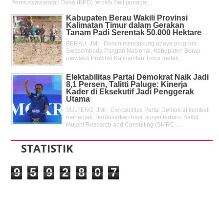
Permusyawaratan Desa (BPD) terpilih Seli punagar...
Kabupaten Berau Wakili Provinsi
Kalimatan Timur dalam Gerakan
Tanam Padi Serentak 50.000 Hektare
BERAU, JMI - Dalam mendukung upaya program
Swasembada Pangan Nasional, Kabupaten Berau
mewakili Provinsi Kalimantan Timur melak...
Elektabilitas Partai Demokrat Naik Jadi
8,1 Persen, Talitti Paluge: Kinerja
Kader di Eksekutif Jadi Penggerak
Utama
SULTENG, JMI - Elektabilitas Partai Demokrat kembali
menanjak. Berdasarkan hasil survei terbaru Saiful
Mujani Research and Consulting (SMRC...
STATISTIK
9
5
9
2
8
0
7