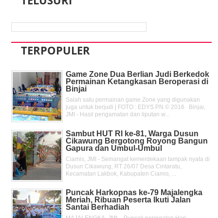
TERPOPULER
Game Zone Dua Berlian Judi Berkedok
Permainan Ketangkasan Beroperasi di
Binjai
Salah satu permainan game Zone yang digunakan
juga untuk berjudi | FOTO : EDYS PN © 2016 Binjai,
JMI - Hasil pengamatan dan liputan w...
Sambut HUT RI ke-81, Warga Dusun
Cikawung Bergotong Royong Bangun
Gapura dan Umbul-Umbul
Ciamis, JMI - Semangat kemerdekaan tampak nyata di
Dusun Cikawung, RT 26/07 Desa Cintaratu,
Kecamatan Lakbok, Kabupaten Ciamis, ...
Puncak Harkopnas ke-79 Majalengka
Meriah, Ribuan Peserta Ikuti Jalan
Santai Berhadiah