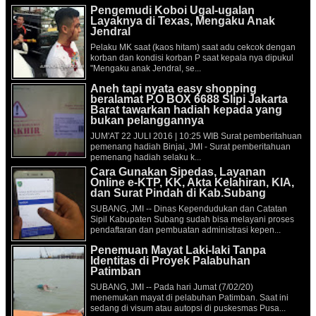
Pengemudi Koboi Ugal-ugalan
Layaknya di Texas, Mengaku Anak
Jendral
Pelaku MK saat (kaos hitam) saat adu cekcok dengan
korban dan kondisi korban P saat kepala nya dipukul
"Mengaku anak Jendral, se...
Aneh tapi nyata easy shopping
beralamat P.O BOX 6688 Slipi Jakarta
Barat tawarkan hadiah kepada yang
bukan pelanggannya
JUM'AT 22 JULI 2016 | 10:25 WIB Surat pemberitahuan
pemenang hadiah Binjai, JMI - Surat pemberitahuan
pemenang hadiah selaku k...
Cara Gunakan Sipedas, Layanan
Online e-KTP, KK, Akta Kelahiran, KIA,
dan Surat Pindah di Kab.Subang
SUBANG, JMI -- Dinas Kependudukan dan Catatan
Sipil Kabupaten Subang sudah bisa melayani proses
pendaftaran dan pembuatan administrasi kepen...
Penemuan Mayat Laki-laki Tanpa
Identitas di Proyek Palabuhan
Patimban
SUBANG, JMI -- Pada hari Jumat (7/02/20)
menemukan mayat di pelabuhan Patimban. Saat ini
sedang di visum atau autopsi di puskesmas Pusa...