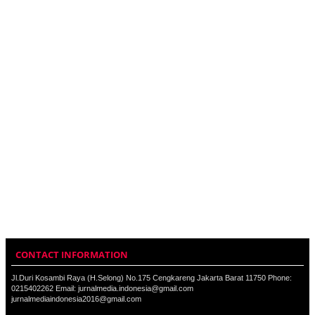
CONTACT INFORMATION
Jl.Duri Kosambi Raya (H.Selong) No.175 Cengkareng Jakarta Barat 11750 Phone:
0215402262 Email: jurnalmedia.indonesia@gmail.com
jurnalmediaindonesia2016@gmail.com