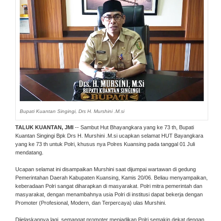
Bupati Kuantan Singingi, Drs H. Murshini .M.si
TALUK KUANTAN, JMI
-- Sambut Hut Bhayangkara yang ke 73 th, Bupati
Kuantan Singingi Bpk Drs H. Murshini .M.si ucapkan selamat HUT Bayangkara
yang ke 73 th untuk Polri, khusus nya Polres Kuansing pada tanggal 01 Juli
mendatang.
Ucapan selamat ini disampaikan Murshini saat dijumpai wartawan di gedung
Pemerintahan Daerah Kabupaten Kuansing, Kamis 20/06. Beliau menyampaikan,
keberadaan Polri sangat diharapkan di masyarakat. Polri mitra pemerintah dan
masyarakat, dengan menambahnya usia Polri di institusi dapat bekerja dengan
Promoter (Profesional, Modern, dan Terpercaya) ulas Murshini.
Dijelaskannya lagi, semangat promoter menjadikan Polri semakin dekat dengan