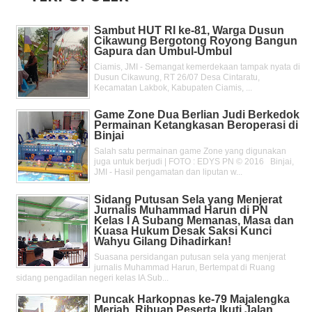
Sambut HUT RI ke-81, Warga Dusun
Cikawung Bergotong Royong Bangun
Gapura dan Umbul-Umbul
Ciamis, JMI - Semangat kemerdekaan tampak nyata di
Dusun Cikawung, RT 26/07 Desa Cintaratu,
Kecamatan Lakbok, Kabupaten Ciamis, ...
Game Zone Dua Berlian Judi Berkedok
Permainan Ketangkasan Beroperasi di
Binjai
Salah satu permainan game Zone yang digunakan
juga untuk berjudi | FOTO : EDYS PN © 2016 Binjai,
JMI - Hasil pengamatan dan liputan w...
Sidang Putusan Sela yang Menjerat
Jurnalis Muhammad Harun di PN
Kelas l A Subang Memanas, Masa dan
Kuasa Hukum Desak Saksi Kunci
Wahyu Gilang Dihadirkan!
Suasana persidangan putusan sela yang menjerat
jurnalis Muhammad Harun, Bertempat di Ruang
sidang pengadilan negeri kelas IA Sub...
Puncak Harkopnas ke-79 Majalengka
Meriah, Ribuan Peserta Ikuti Jalan