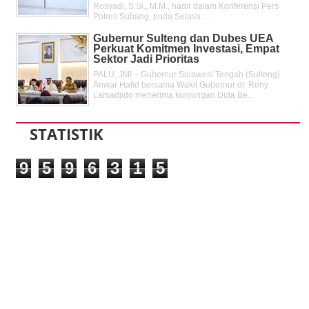
Rosyadi, S.Si., M.M., hadir dalam Konferensi Pers
Polres Subang, pada Selasa ...
Gubernur Sulteng dan Dubes UEA
Perkuat Komitmen Investasi, Empat
Sektor Jadi Prioritas
PALU, JMI – Gubernur Sulawesi Tengah (Sulteng)
Anwar Hafid bersama Wakil Gubernur dr. Reny
Lamadjido menerima kunjungan Duta Be...
STATISTIK
9
5
9
6
3
1
5