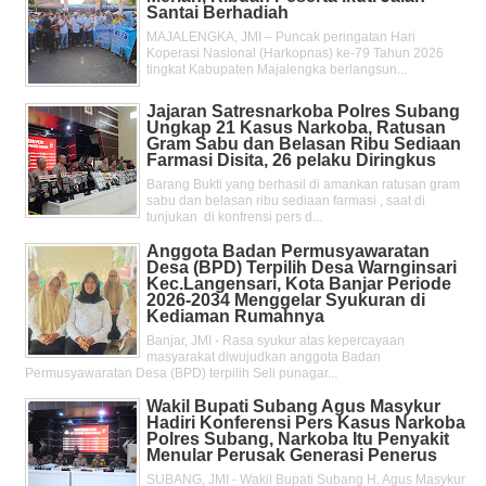
Santai Berhadiah
MAJALENGKA, JMI – Puncak peringatan Hari
Koperasi Nasional (Harkopnas) ke-79 Tahun 2026
tingkat Kabupaten Majalengka berlangsun...
Jajaran Satresnarkoba Polres Subang
Ungkap 21 Kasus Narkoba, Ratusan
Gram Sabu dan Belasan Ribu Sediaan
Farmasi Disita, 26 pelaku Diringkus
Barang Bukti yang berhasil di amankan ratusan gram
sabu dan belasan ribu sediaan farmasi , saat di
tunjukan di konfrensi pers d...
Anggota Badan Permusyawaratan
Desa (BPD) Terpilih Desa Warnginsari
Kec.Langensari, Kota Banjar Periode
2026-2034 Menggelar Syukuran di
Kediaman Rumahnya
Banjar, JMI - Rasa syukur atas kepercayaan
masyarakat diwujudkan anggota Badan
Permusyawaratan Desa (BPD) terpilih Seli punagar...
Wakil Bupati Subang Agus Masykur
Hadiri Konferensi Pers Kasus Narkoba
Polres Subang, Narkoba Itu Penyakit
Menular Perusak Generasi Penerus
SUBANG, JMI - Wakil Bupati Subang H. Agus Masykur