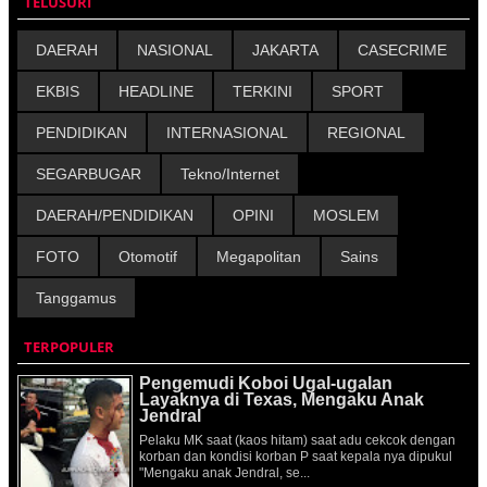
TELUSURI
DAERAH
NASIONAL
JAKARTA
CASECRIME
EKBIS
HEADLINE
TERKINI
SPORT
PENDIDIKAN
INTERNASIONAL
REGIONAL
SEGARBUGAR
Tekno/Internet
DAERAH/PENDIDIKAN
OPINI
MOSLEM
FOTO
Otomotif
Megapolitan
Sains
Tanggamus
TERPOPULER
Pengemudi Koboi Ugal-ugalan
Layaknya di Texas, Mengaku Anak
Jendral
Pelaku MK saat (kaos hitam) saat adu cekcok dengan
korban dan kondisi korban P saat kepala nya dipukul
"Mengaku anak Jendral, se...