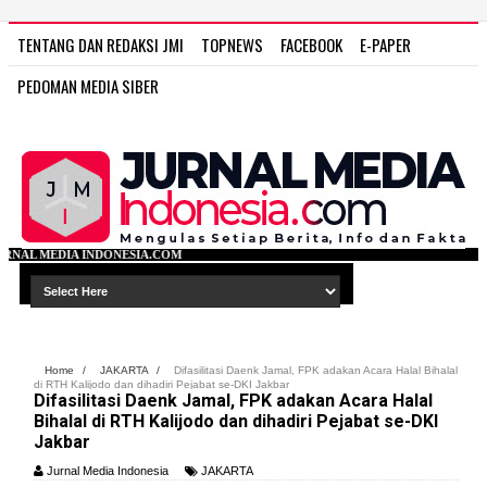
TENTANG DAN REDAKSI JMI
TOPNEWS
FACEBOOK
E-PAPER
PEDOMAN MEDIA SIBER
A.COM
Home
/
JAKARTA
/
Difasilitasi Daenk Jamal, FPK adakan Acara Halal Bihalal
di RTH Kalijodo dan dihadiri Pejabat se-DKI Jakbar
Difasilitasi Daenk Jamal, FPK adakan Acara Halal
Bihalal di RTH Kalijodo dan dihadiri Pejabat se-DKI
Jakbar
Jurnal Media Indonesia
JAKARTA