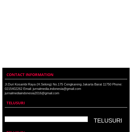
CONTACT INFORMATION
Jl.Duri Kosambi Raya (H.Selong) No.175 Cengkareng Jakarta Barat 11750 Phone:
0215402262 Email: jurnalmedia.indonesia@gmail.com
jurnalmediaindonesia2016@gmail.com
TELUSURI