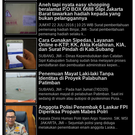
Aneh tapi nyata easy shopping
beralamat P.O BOX 6688 Slipi Jakarta
Barat tawarkan hadiah kepada yang
bukan pelanggannya
JUM'AT 22 JULI 2016 | 10:25 WIB Surat pemberitahuan
pemenang hadiah Binjai, JMI - Surat pemberitahuan
pemenang hadiah selaku k...
Cara Gunakan Sipedas, Layanan
Online e-KTP, KK, Akta Kelahiran, KIA,
dan Surat Pindah di Kab.Subang
SUBANG, JMI -- Dinas Kependudukan dan Catatan
Sipil Kabupaten Subang sudah bisa melayani proses
pendaftaran dan pembuatan administrasi kepen...
Penemuan Mayat Laki-laki Tanpa
Identitas di Proyek Palabuhan
Patimban
SUBANG, JMI -- Pada hari Jumat (7/02/20)
menemukan mayat di pelabuhan Patimban. Saat ini
sedang di visum atau autopsi di puskesmas Pusa...
Anggota Polisi Penembak 6 Laskar FPI
Diperiksa Propam Mabes Polri
Kepala Divisi Humas Polri Irjen Argo Yuwono. SIK. MSI
JAKARTA, JMI -- Sejumlah polisi yang diduga
melakukan penembakan enam anggota Laska...