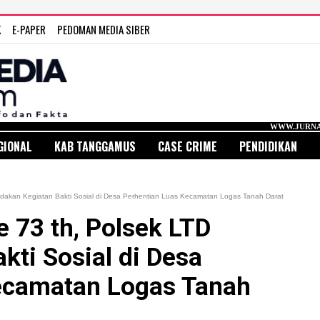
K
E-PAPER
PEDOMAN MEDIA SIBER
WWW.JURNAL MEDIA INDONESI
GIONAL
KAB TANGGAMUS
CASE CRIME
PENDIDIKAN
adakan Kegiatan Bakti Sosial di Desa Perhentian Luas Kecamatan Logas Tanah Darat
 73 th, Polsek LTD
kti Sosial di Desa
ecamatan Logas Tanah