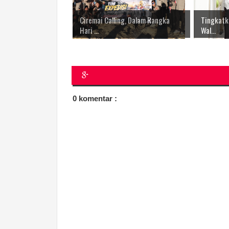
Ciremai Calling, Dalam Rangka
Tingkatk
Hari ...
Wal...
0 komentar :