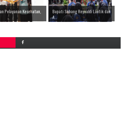
an Pelayanan Kesehatan,
Bupati Subang Reynaldi Lantik dan
A...