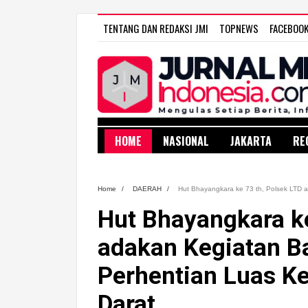
TENTANG DAN REDAKSI JMI
TOPNEWS
FACEBOO
HOME
NASIONAL
JAKARTA
RE
Home
/
DAERAH
/
Hut Bhayangkara ke 73 th, Polsek LTD 
Hut Bhayangkara ke
adakan Kegiatan Ba
Perhentian Luas K
Darat