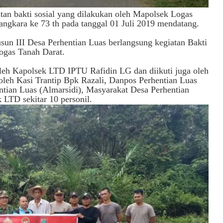
tan bakti sosial yang dilakukan oleh Mapolsek Logas
ngkara ke 73 th pada tanggal 01 Juli 2019 mendatang.
usun III Desa Perhentian Luas berlangsung kegiatan Bakti
ogas Tanah Darat.
oleh Kapolsek LTD IPTU Rafidin LG dan diikuti juga oleh
oleh Kasi Trantip Bpk Razali, Danpos Perhentian Luas
ntian Luas (Almarsidi), Masyarakat Desa Perhentian
k LTD sekitar 10 personil.