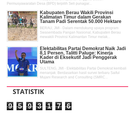
Permusyawaratan Desa (BPD) terpilih Seli punagar...
Kabupaten Berau Wakili Provinsi
Kalimatan Timur dalam Gerakan
Tanam Padi Serentak 50.000 Hektare
BERAU, JMI - Dalam mendukung upaya program
Swasembada Pangan Nasional, Kabupaten Berau
mewakili Provinsi Kalimantan Timur melak...
Elektabilitas Partai Demokrat Naik Jadi
8,1 Persen, Talitti Paluge: Kinerja
Kader di Eksekutif Jadi Penggerak
Utama
SULTENG, JMI - Elektabilitas Partai Demokrat kembali
menanjak. Berdasarkan hasil survei terbaru Saiful
Mujani Research and Consulting (SMRC...
STATISTIK
9
5
9
3
1
7
6