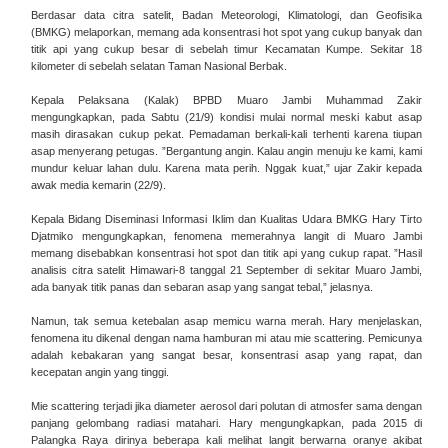
Berdasar data citra satelit, Badan Meteorologi, Klimatologi, dan Geofisika
(BMKG) melaporkan, memang ada konsentrasi hot spot yang cukup banyak dan
titik api yang cukup besar di sebelah timur Kecamatan Kumpe. Sekitar 18
kilometer di sebelah selatan Taman Nasional Berbak.
Kepala Pelaksana (Kalak) BPBD Muaro Jambi Muhammad Zakir
mengungkapkan, pada Sabtu (21/9) kondisi mulai normal meski kabut asap
masih dirasakan cukup pekat. Pemadaman berkali-kali terhenti karena tiupan
asap menyerang petugas. ”Bergantung angin. Kalau angin menuju ke kami, kami
mundur keluar lahan dulu. Karena mata perih. Nggak kuat,” ujar Zakir kepada
awak media kemarin (22/9).
Kepala Bidang Diseminasi Informasi Iklim dan Kualitas Udara BMKG Hary Tirto
Djatmiko mengungkapkan, fenomena memerahnya langit di Muaro Jambi
memang disebabkan konsentrasi hot spot dan titik api yang cukup rapat. ”Hasil
analisis citra satelit Himawari-8 tanggal 21 September di sekitar Muaro Jambi,
ada banyak titik panas dan sebaran asap yang sangat tebal,” jelasnya.
Namun, tak semua ketebalan asap memicu warna merah. Hary menjelaskan,
fenomena itu dikenal dengan nama hamburan mi atau mie scattering. Pemicunya
adalah kebakaran yang sangat besar, konsentrasi asap yang rapat, dan
kecepatan angin yang tinggi.
Mie scattering terjadi jika diameter aerosol dari polutan di atmosfer sama dengan
panjang gelombang radiasi matahari. Hary mengungkapkan, pada 2015 di
Palangka Raya dirinya beberapa kali melihat langit berwarna oranye akibat