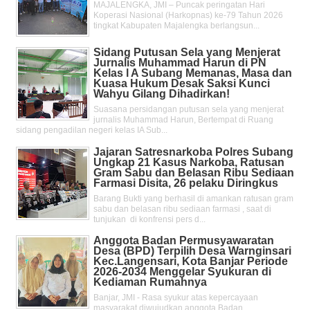
MAJALENGKA, JMI – Puncak peringatan Hari
Koperasi Nasional (Harkopnas) ke-79 Tahun 2026
tingkat Kabupaten Majalengka berlangsun...
Sidang Putusan Sela yang Menjerat
Jurnalis Muhammad Harun di PN
Kelas l A Subang Memanas, Masa dan
Kuasa Hukum Desak Saksi Kunci
Wahyu Gilang Dihadirkan!
Suasana persidangan putusan sela yang menjerat
jurnalis Muhammad Harun, Bertempat di Ruang
sidang pengadilan negeri kelas IA Sub...
Jajaran Satresnarkoba Polres Subang
Ungkap 21 Kasus Narkoba, Ratusan
Gram Sabu dan Belasan Ribu Sediaan
Farmasi Disita, 26 pelaku Diringkus
Barang Bukti yang berhasil di amankan ratusan gram
sabu dan belasan ribu sediaan farmasi , saat di
tunjukan di konfrensi pers d...
Anggota Badan Permusyawaratan
Desa (BPD) Terpilih Desa Warnginsari
Kec.Langensari, Kota Banjar Periode
2026-2034 Menggelar Syukuran di
Kediaman Rumahnya
Banjar, JMI - Rasa syukur atas kepercayaan
masyarakat diwujudkan anggota Badan