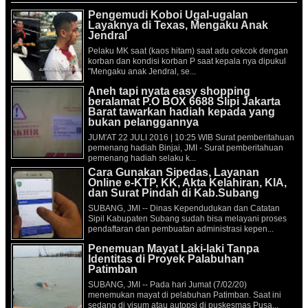
Pengemudi Koboi Ugal-ugalan
Layaknya di Texas, Mengaku Anak
Jendral
Pelaku MK saat (kaos hitam) saat adu cekcok dengan
korban dan kondisi korban P saat kepala nya dipukul
"Mengaku anak Jendral, se...
Aneh tapi nyata easy shopping
beralamat P.O BOX 6688 Slipi Jakarta
Barat tawarkan hadiah kepada yang
bukan pelanggannya
JUM'AT 22 JULI 2016 | 10:25 WIB Surat pemberitahuan
pemenang hadiah Binjai, JMI - Surat pemberitahuan
pemenang hadiah selaku k...
Cara Gunakan Sipedas, Layanan
Online e-KTP, KK, Akta Kelahiran, KIA,
dan Surat Pindah di Kab.Subang
SUBANG, JMI -- Dinas Kependudukan dan Catatan
Sipil Kabupaten Subang sudah bisa melayani proses
pendaftaran dan pembuatan administrasi kepen...
Penemuan Mayat Laki-laki Tanpa
Identitas di Proyek Palabuhan
Patimban
SUBANG, JMI -- Pada hari Jumat (7/02/20)
menemukan mayat di pelabuhan Patimban. Saat ini
sedang di visum atau autopsi di puskesmas Pusa...