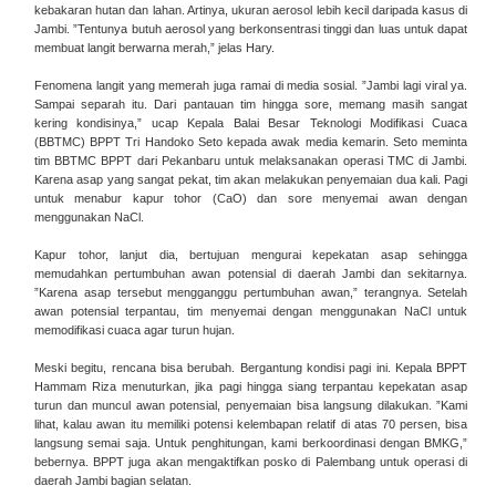
kebakaran hutan dan lahan. Artinya, ukuran aerosol lebih kecil daripada kasus di
Jambi. ”Tentunya butuh aerosol yang berkonsentrasi tinggi dan luas untuk dapat
membuat langit berwarna merah,” jelas Hary.
Fenomena langit yang memerah juga ramai di media sosial. ”Jambi lagi viral ya.
Sampai separah itu. Dari pantauan tim hingga sore, memang masih sangat
kering kondisinya,” ucap Kepala Balai Besar Teknologi Modifikasi Cuaca
(BBTMC) BPPT Tri Handoko Seto kepada awak media kemarin. Seto meminta
tim BBTMC BPPT dari Pekanbaru untuk melaksanakan operasi TMC di Jambi.
Karena asap yang sangat pekat, tim akan melakukan penyemaian dua kali. Pagi
untuk menabur kapur tohor (CaO) dan sore menyemai awan dengan
menggunakan NaCl.
Kapur tohor, lanjut dia, bertujuan mengurai kepekatan asap sehingga
memudahkan pertumbuhan awan potensial di daerah Jambi dan sekitarnya.
”Karena asap tersebut mengganggu pertumbuhan awan,” terangnya. Setelah
awan potensial terpantau, tim menyemai dengan menggunakan NaCl untuk
memodifikasi cuaca agar turun hujan.
Meski begitu, rencana bisa berubah. Bergantung kondisi pagi ini. Kepala BPPT
Hammam Riza menuturkan, jika pagi hingga siang terpantau kepekatan asap
turun dan muncul awan potensial, penyemaian bisa langsung dilakukan. ”Kami
lihat, kalau awan itu memiliki potensi kelembapan relatif di atas 70 persen, bisa
langsung semai saja. Untuk penghitungan, kami berkoordinasi dengan BMKG,”
bebernya. BPPT juga akan mengaktifkan posko di Palembang untuk operasi di
daerah Jambi bagian selatan.