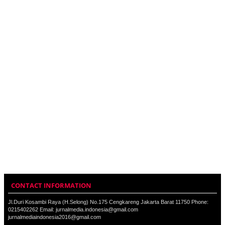
CONTACT INFORMATION
Jl.Duri Kosambi Raya (H.Selong) No.175 Cengkareng Jakarta Barat 11750 Phone:
0215402262 Email: jurnalmedia.indonesia@gmail.com
jurnalmediaindonesia2016@gmail.com