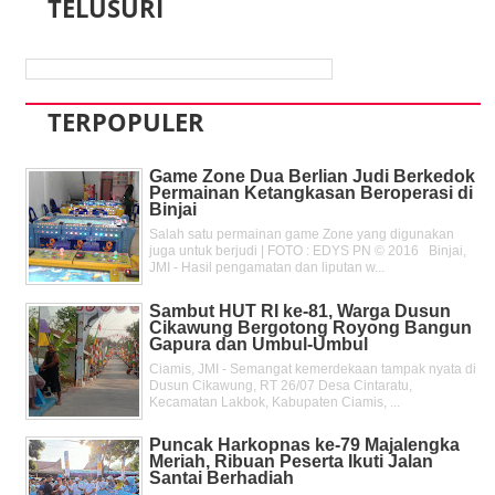
TELUSURI
TERPOPULER
Game Zone Dua Berlian Judi Berkedok
Permainan Ketangkasan Beroperasi di
Binjai
Salah satu permainan game Zone yang digunakan
juga untuk berjudi | FOTO : EDYS PN © 2016 Binjai,
JMI - Hasil pengamatan dan liputan w...
Sambut HUT RI ke-81, Warga Dusun
Cikawung Bergotong Royong Bangun
Gapura dan Umbul-Umbul
Ciamis, JMI - Semangat kemerdekaan tampak nyata di
Dusun Cikawung, RT 26/07 Desa Cintaratu,
Kecamatan Lakbok, Kabupaten Ciamis, ...
Puncak Harkopnas ke-79 Majalengka
Meriah, Ribuan Peserta Ikuti Jalan
Santai Berhadiah