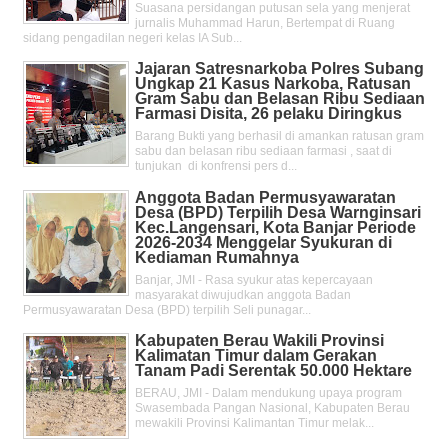
Suasana persidangan putusan sela yang menjerat
jurnalis Muhammad Harun, Bertempat di Ruang
sidang pengadilan negeri kelas IA Sub...
Jajaran Satresnarkoba Polres Subang
Ungkap 21 Kasus Narkoba, Ratusan
Gram Sabu dan Belasan Ribu Sediaan
Farmasi Disita, 26 pelaku Diringkus
Barang Bukti yang berhasil di amankan ratusan gram
sabu dan belasan ribu sediaan farmasi , saat di
tunjukan di konfrensi pers d...
Anggota Badan Permusyawaratan
Desa (BPD) Terpilih Desa Warnginsari
Kec.Langensari, Kota Banjar Periode
2026-2034 Menggelar Syukuran di
Kediaman Rumahnya
Banjar, JMI - Rasa syukur atas kepercayaan
masyarakat diwujudkan anggota Badan
Permusyawaratan Desa (BPD) terpilih Seli punagar...
Kabupaten Berau Wakili Provinsi
Kalimatan Timur dalam Gerakan
Tanam Padi Serentak 50.000 Hektare
BERAU, JMI - Dalam mendukung upaya program
Swasembada Pangan Nasional, Kabupaten Berau
mewakili Provinsi Kalimantan Timur melak...