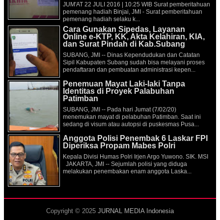
JUM'AT 22 JULI 2016 | 10:25 WIB Surat pemberitahuan
pemenang hadiah Binjai, JMI - Surat pemberitahuan
pemenang hadiah selaku k...
Cara Gunakan Sipedas, Layanan
Online e-KTP, KK, Akta Kelahiran, KIA,
dan Surat Pindah di Kab.Subang
SUBANG, JMI -- Dinas Kependudukan dan Catatan
Sipil Kabupaten Subang sudah bisa melayani proses
pendaftaran dan pembuatan administrasi kepen...
Penemuan Mayat Laki-laki Tanpa
Identitas di Proyek Palabuhan
Patimban
SUBANG, JMI -- Pada hari Jumat (7/02/20)
menemukan mayat di pelabuhan Patimban. Saat ini
sedang di visum atau autopsi di puskesmas Pusa...
Anggota Polisi Penembak 6 Laskar FPI
Diperiksa Propam Mabes Polri
Kepala Divisi Humas Polri Irjen Argo Yuwono. SIK. MSI
JAKARTA, JMI -- Sejumlah polisi yang diduga
melakukan penembakan enam anggota Laska...
Copyright © 2025
JURNAL MEDIA Indonesia