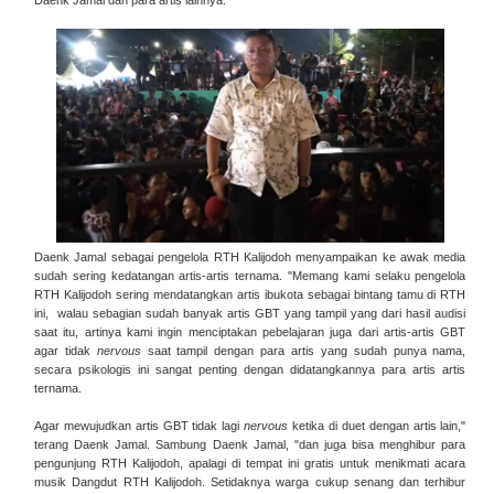
Daenk Jamal dan para artis lainnya.
Daenk Jamal sebagai pengelola RTH Kalijodoh menyampaikan ke awak media
sudah sering kedatangan artis-artis ternama. "Memang kami selaku pengelola
RTH Kalijodoh sering mendatangkan artis ibukota sebagai bintang tamu di RTH
ini, walau sebagian sudah banyak artis GBT yang tampil yang dari hasil audisi
saat itu, artinya kami ingin menciptakan pebelajaran juga dari artis-artis GBT
agar tidak
nervous
saat tampil dengan para artis yang sudah punya nama,
secara psikologis ini sangat penting dengan didatangkannya para artis artis
ternama.
Agar mewujudkan artis GBT tidak lagi
nervous
ketika di duet dengan artis lain,"
terang Daenk Jamal. Sambung Daenk Jamal, "dan juga bisa menghibur para
pengunjung RTH Kalijodoh, apalagi di tempat ini gratis untuk menikmati acara
musik Dangdut RTH Kalijodoh. Setidaknya warga cukup senang dan terhibur