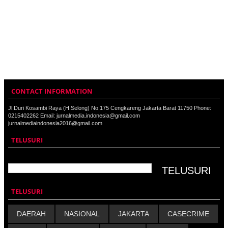
CONTACT INFORMATION
Jl.Duri Kosambi Raya (H.Selong) No.175 Cengkareng Jakarta Barat 11750 Phone:
0215402262 Email: jurnalmedia.indonesia@gmail.com
jurnalmediaindonesia2016@gmail.com
TELUSURI
TELUSURI
DAERAH
NASIONAL
JAKARTA
CASECRIME