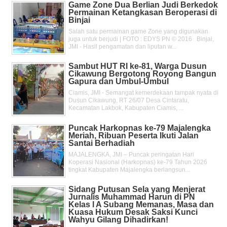
Game Zone Dua Berlian Judi Berkedok
Permainan Ketangkasan Beroperasi di
Binjai
Salah satu permainan game Zone yang digunakan
juga untuk berjudi | FOTO : EDYS PN © 2016 Binjai,
JMI - Hasil pengamatan dan liputan w...
Sambut HUT RI ke-81, Warga Dusun
Cikawung Bergotong Royong Bangun
Gapura dan Umbul-Umbul
Ciamis, JMI - Semangat kemerdekaan tampak nyata di
Dusun Cikawung, RT 26/07 Desa Cintaratu,
Kecamatan Lakbok, Kabupaten Ciamis, ...
Puncak Harkopnas ke-79 Majalengka
Meriah, Ribuan Peserta Ikuti Jalan
Santai Berhadiah
MAJALENGKA, JMI – Puncak peringatan Hari
Koperasi Nasional (Harkopnas) ke-79 Tahun 2026
tingkat Kabupaten Majalengka berlangsun...
Sidang Putusan Sela yang Menjerat
Jurnalis Muhammad Harun di PN
Kelas l A Subang Memanas, Masa dan
Kuasa Hukum Desak Saksi Kunci
Wahyu Gilang Dihadirkan!