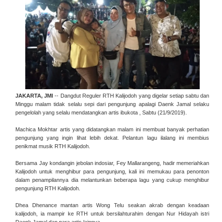
JAKARTA, JMI
-- Dangdut Reguler RTH Kalijodoh yang digelar setiap sabtu dan
Minggu malam tidak selalu sepi dari pengunjung apalagi Daenk Jamal selaku
pengelolah yang selalu mendatangkan artis ibukota , Sabtu (21/9/2019).
Machica Mokhtar artis yang didatangkan malam ini membuat banyak perhatian
pengunjung yang ingin lihat lebih dekat. Pelantun lagu ilalang ini membius
penikmat musik RTH Kalijodoh.
Bersama
Jay kondangin jebolan indosiar, Fey Mallarangeng, hadir memeriahkan
Kalijodoh untuk menghibur para pengunjung, kali ini memukau para penonton
dalam penampilannya dia melantunkan beberapa lagu yang cukup menghibur
pengunjung RTH Kalijodoh.
Dhea Dhenance mantan artis Wong Telu seakan akrab dengan keadaan
kalijodoh, ia mampir ke RTH untuk bersilahturahim dengan Nur Hidayah istri