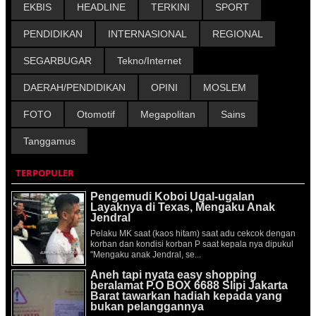
EKBIS
HEADLINE
TERKINI
SPORT
PENDIDIKAN
INTERNASIONAL
REGIONAL
SEGARBUGAR
Tekno/Internet
DAERAH/PENDIDIKAN
OPINI
MOSLEM
FOTO
Otomotif
Megapolitan
Sains
Tanggamus
TERPOPULER
Pengemudi Koboi Ugal-ugalan
Layaknya di Texas, Mengaku Anak
Jendral
Pelaku MK saat (kaos hitam) saat adu cekcok dengan
korban dan kondisi korban P saat kepala nya dipukul
"Mengaku anak Jendral, se...
Aneh tapi nyata easy shopping
beralamat P.O BOX 6688 Slipi Jakarta
Barat tawarkan hadiah kepada yang
bukan pelanggannya