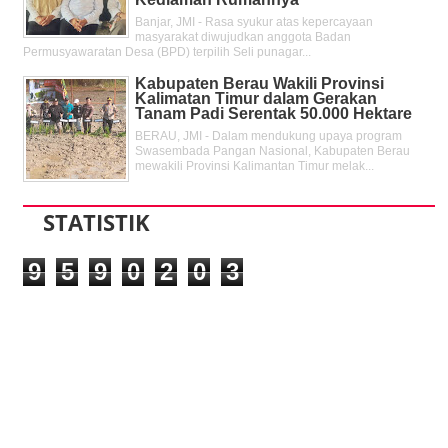
Banjar, JMI - Rasa syukur atas kepercayaan
masyarakat diwujudkan anggota Badan
Permusyawaratan Desa (BPD) terpilih Seli punagar...
Kabupaten Berau Wakili Provinsi
Kalimatan Timur dalam Gerakan
Tanam Padi Serentak 50.000 Hektare
BERAU, JMI - Dalam mendukung upaya program
Swasembada Pangan Nasional, Kabupaten Berau
mewakili Provinsi Kalimantan Timur melak...
STATISTIK
9
5
9
0
2
0
3