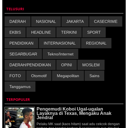
TELUSURI
DAERAH
NASIONAL
JAKARTA
CASECRIME
EKBIS
HEADLINE
TERKINI
SPORT
PENDIDIKAN
INTERNASIONAL
REGIONAL
SEGARBUGAR
Tekno/Internet
DAERAH/PENDIDIKAN
OPINI
MOSLEM
FOTO
Otomotif
Megapolitan
Sains
Tanggamus
TERPOPULER
Pengemudi Koboi Ugal-ugalan
Layaknya di Texas, Mengaku Anak
Jendral
Pelaku MK saat (kaos hitam) saat adu cekcok dengan