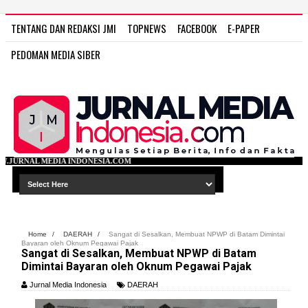
TENTANG DAN REDAKSI JMI
TOPNEWS
FACEBOOK
E-PAPER
PEDOMAN MEDIA SIBER
ONESIA.COM
Home
/
DAERAH
/
Sangat di Sesalkan, Membuat NPWP di Batam Dimintai
Bayaran oleh Oknum Pegawai Pajak
Sangat di Sesalkan, Membuat NPWP di Batam
Dimintai Bayaran oleh Oknum Pegawai Pajak
Jurnal Media Indonesia
DAERAH