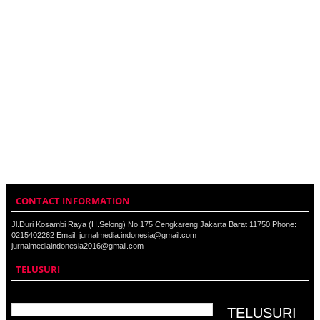
CONTACT INFORMATION
Jl.Duri Kosambi Raya (H.Selong) No.175 Cengkareng Jakarta Barat 11750 Phone:
0215402262 Email: jurnalmedia.indonesia@gmail.com
jurnalmediaindonesia2016@gmail.com
TELUSURI