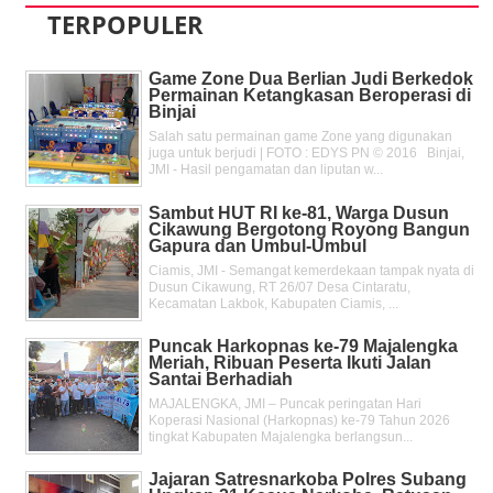
TERPOPULER
Game Zone Dua Berlian Judi Berkedok
Permainan Ketangkasan Beroperasi di
Binjai
Salah satu permainan game Zone yang digunakan
juga untuk berjudi | FOTO : EDYS PN © 2016 Binjai,
JMI - Hasil pengamatan dan liputan w...
Sambut HUT RI ke-81, Warga Dusun
Cikawung Bergotong Royong Bangun
Gapura dan Umbul-Umbul
Ciamis, JMI - Semangat kemerdekaan tampak nyata di
Dusun Cikawung, RT 26/07 Desa Cintaratu,
Kecamatan Lakbok, Kabupaten Ciamis, ...
Puncak Harkopnas ke-79 Majalengka
Meriah, Ribuan Peserta Ikuti Jalan
Santai Berhadiah
MAJALENGKA, JMI – Puncak peringatan Hari
Koperasi Nasional (Harkopnas) ke-79 Tahun 2026
tingkat Kabupaten Majalengka berlangsun...
Jajaran Satresnarkoba Polres Subang