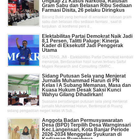
Ungkap 21 Kasus Narkoba, Ratusan
Gram Sabu dan Belasan Ribu Sediaan
Farmasi Disita, 26 pelaku Diringkus
Barang Bukti yang berhasil di amankan ratusan gram
sabu dan belasan ribu sediaan farmasi , saat di
tunjukan di konfrensi pers d...
Elektabilitas Partai Demokrat Naik Jadi
8,1 Persen, Talitti Paluge: Kinerja
Kader di Eksekutif Jadi Penggerak
Utama
SULTENG, JMI - Elektabilitas Partai Demokrat kembali
menanjak. Berdasarkan hasil survei terbaru Saiful
Mujani Research and Consulting (SMRC...
Sidang Putusan Sela yang Menjerat
Jurnalis Muhammad Harun di PN
Kelas l A Subang Memanas, Masa dan
Kuasa Hukum Desak Saksi Kunci
Wahyu Gilang Dihadirkan!
Suasana persidangan putusan sela yang menjerat
jurnalis Muhammad Harun, Bertempat di Ruang
sidang pengadilan negeri kelas IA Sub...
Anggota Badan Permusyawaratan
Desa (BPD) Terpilih Desa Warnginsari
Kec.Langensari, Kota Banjar Periode
2026-2034 Menggelar Syukuran di
Kediaman Rumahnya