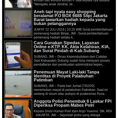
korban dan kondisi korban P saat kepala nya dipukul
"Mengaku anak Jendral, se...
Aneh tapi nyata easy shopping
beralamat P.O BOX 6688 Slipi Jakarta
Barat tawarkan hadiah kepada yang
bukan pelanggannya
JUM'AT 22 JULI 2016 | 10:25 WIB Surat pemberitahuan
pemenang hadiah Binjai, JMI - Surat pemberitahuan
pemenang hadiah selaku k...
Cara Gunakan Sipedas, Layanan
Online e-KTP, KK, Akta Kelahiran, KIA,
dan Surat Pindah di Kab.Subang
SUBANG, JMI -- Dinas Kependudukan dan Catatan
Sipil Kabupaten Subang sudah bisa melayani proses
pendaftaran dan pembuatan administrasi kepen...
Penemuan Mayat Laki-laki Tanpa
Identitas di Proyek Palabuhan
Patimban
SUBANG, JMI -- Pada hari Jumat (7/02/20)
menemukan mayat di pelabuhan Patimban. Saat ini
sedang di visum atau autopsi di puskesmas Pusa...
Anggota Polisi Penembak 6 Laskar FPI
Diperiksa Propam Mabes Polri
Kepala Divisi Humas Polri Irjen Argo Yuwono. SIK. MSI
JAKARTA, JMI -- Sejumlah polisi yang diduga