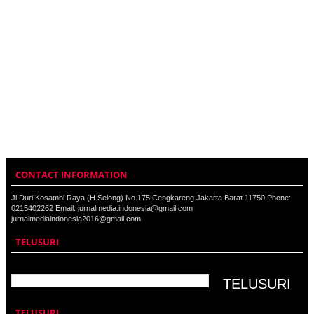
CONTACT INFORMATION
Jl.Duri Kosambi Raya (H.Selong) No.175 Cengkareng Jakarta Barat 11750 Phone:
0215402262 Email: jurnalmedia.indonesia@gmail.com
jurnalmediaindonesia2016@gmail.com
TELUSURI
TELUSURI