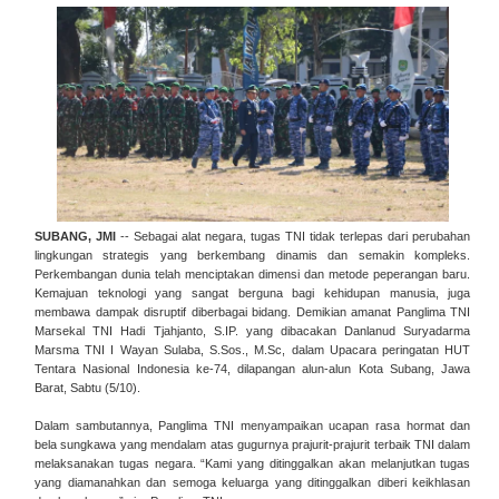
SUBANG, JMI
-- Sebagai alat negara, tugas TNI tidak terlepas dari perubahan
lingkungan strategis yang berkembang dinamis dan semakin kompleks.
Perkembangan dunia telah menciptakan dimensi dan metode peperangan baru.
Kemajuan teknologi yang sangat berguna bagi kehidupan manusia, juga
membawa dampak disruptif diberbagai bidang. Demikian amanat Panglima TNI
Marsekal TNI Hadi Tjahjanto, S.IP. yang dibacakan Danlanud Suryadarma
Marsma TNI I Wayan Sulaba, S.Sos., M.Sc, dalam Upacara peringatan HUT
Tentara Nasional Indonesia ke-74, dilapangan alun-alun Kota Subang, Jawa
Barat, Sabtu (5/10).
Dalam sambutannya, Panglima TNI menyampaikan ucapan rasa hormat dan
bela sungkawa yang mendalam atas gugurnya prajurit-prajurit terbaik TNI dalam
melaksanakan tugas negara. “Kami yang ditinggalkan akan melanjutkan tugas
yang diamanahkan dan semoga keluarga yang ditinggalkan diberi keikhlasan