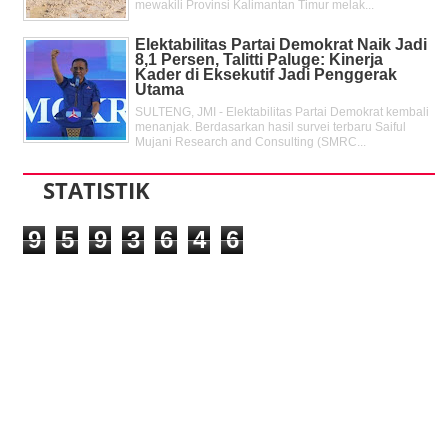
mewakili Provinsi Kalimantan Timur melak...
Elektabilitas Partai Demokrat Naik Jadi
8,1 Persen, Talitti Paluge: Kinerja
Kader di Eksekutif Jadi Penggerak
Utama
SULTENG, JMI - Elektabilitas Partai Demokrat kembali
menanjak. Berdasarkan hasil survei terbaru Saiful
Mujani Research and Consulting (SMRC...
STATISTIK
9
5
9
3
6
4
6