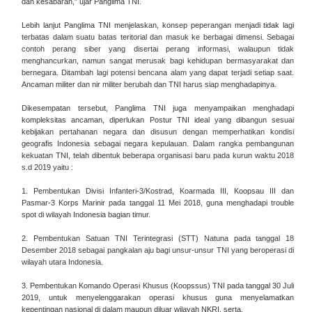
dan kesabaran,” ujar Panglima TNI.
Lebih lanjut Panglima TNI menjelaskan, konsep peperangan menjadi tidak lagi
terbatas dalam suatu batas teritorial dan masuk ke berbagai dimensi. Sebagai
contoh perang siber yang disertai perang informasi, walaupun tidak
menghancurkan, namun sangat merusak bagi kehidupan bermasyarakat dan
bernegara. Ditambah lagi potensi bencana alam yang dapat terjadi setiap saat.
Ancaman militer dan nir militer berubah dan TNI harus siap menghadapinya.
Dikesempatan tersebut, Panglima TNI juga menyampaikan menghadapi
kompleksitas ancaman, diperlukan Postur TNI ideal yang dibangun sesuai
kebijakan pertahanan negara dan disusun dengan memperhatikan kondisi
geografis Indonesia sebagai negara kepulauan. Dalam rangka pembangunan
kekuatan TNI, telah dibentuk beberapa organisasi baru pada kurun waktu 2018
s.d 2019 yaitu :
1. Pembentukan Divisi Infanteri-3/Kostrad, Koarmada III, Koopsau III dan
Pasmar-3 Korps Marinir pada tanggal 11 Mei 2018, guna menghadapi trouble
spot di wilayah Indonesia bagian timur.
2. Pembentukan Satuan TNI Terintegrasi (STT) Natuna pada tanggal 18
Desember 2018 sebagai pangkalan aju bagi unsur-unsur TNI yang beroperasi di
wilayah utara Indonesia.
3. Pembentukan Komando Operasi Khusus (Koopssus) TNI pada tanggal 30 Juli
2019, untuk menyelenggarakan operasi khusus guna menyelamatkan
kepentingan nasional di dalam maupun diluar wilayah NKRI, serta.