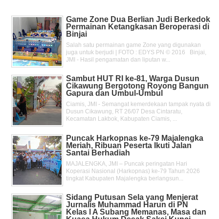
Game Zone Dua Berlian Judi Berkedok
Permainan Ketangkasan Beroperasi di
Binjai
Salah satu permainan game Zone yang digunakan
juga untuk berjudi | FOTO : EDYS PN © 2016 Binjai,
JMI - Hasil pengamatan dan liputan w...
Sambut HUT RI ke-81, Warga Dusun
Cikawung Bergotong Royong Bangun
Gapura dan Umbul-Umbul
Ciamis, JMI - Semangat kemerdekaan tampak nyata di
Dusun Cikawung, RT 26/07 Desa Cintaratu,
Kecamatan Lakbok, Kabupaten Ciamis, ...
Puncak Harkopnas ke-79 Majalengka
Meriah, Ribuan Peserta Ikuti Jalan
Santai Berhadiah
MAJALENGKA, JMI – Puncak peringatan Hari
Koperasi Nasional (Harkopnas) ke-79 Tahun 2026
tingkat Kabupaten Majalengka berlangsun...
Sidang Putusan Sela yang Menjerat
Jurnalis Muhammad Harun di PN
Kelas l A Subang Memanas, Masa dan