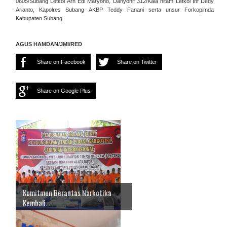
0605/Subang Letkol Arh Edi Maryono, Danyonif 312/Kala hitam Letkol Inf Dedy
Arianto, Kapolres Subang AKBP Teddy Fanani serta unsur Forkopimda
Kabupaten Subang.
AGUS HAMDAN/JMI/RED
Share on Facebook
Share on Twitter
Share on Google Plus
Komitmen Berantas Narkotika
Kembali...