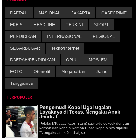
DAERAH
NASIONAL
JAKARTA
CASECRIME
EKBIS
HEADLINE
TERKINI
SPORT
PENDIDIKAN
INTERNASIONAL
REGIONAL
SEGARBUGAR
Tekno/Internet
DAERAH/PENDIDIKAN
OPINI
MOSLEM
FOTO
Otomotif
Megapolitan
Sains
Tanggamus
TERPOPULER
Pengemudi Koboi Ugal-ugalan
Layaknya di Texas, Mengaku Anak
Jendral
Pelaku MK saat (kaos hitam) saat adu cekcok dengan
korban dan kondisi korban P saat kepala nya dipukul
"Mengaku anak Jendral, se...