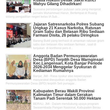
Kuasa Hukum Desak Saksi Kunci
Wahyu Gilang Dihadirkan!
Suasana persidangan putusan sela yang menjerat
jurnalis Muhammad Harun, Bertempat di Ruang
sidang pengadilan negeri kelas IA Sub...
Jajaran Satresnarkoba Polres Subang
Ungkap 21 Kasus Narkoba, Ratusan
Gram Sabu dan Belasan Ribu Sediaan
Farmasi Disita, 26 pelaku Diringkus
Barang Bukti yang berhasil di amankan ratusan gram
sabu dan belasan ribu sediaan farmasi , saat di
tunjukan di konfrensi pers d...
Anggota Badan Permusyawaratan
Desa (BPD) Terpilih Desa Warnginsari
Kec.Langensari, Kota Banjar Periode
2026-2034 Menggelar Syukuran di
Kediaman Rumahnya
Banjar, JMI - Rasa syukur atas kepercayaan
masyarakat diwujudkan anggota Badan
Permusyawaratan Desa (BPD) terpilih Seli punagar...
Kabupaten Berau Wakili Provinsi
Kalimatan Timur dalam Gerakan
Tanam Padi Serentak 50.000 Hektare
BERAU, JMI - Dalam mendukung upaya program
Swasembada Pangan Nasional, Kabupaten Berau