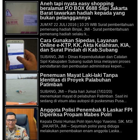
Aneh tapi nyata easy shopping
beralamat P.O BOX 6688 Slipi Jakarta
Barat tawarkan hadiah kepada yang
bukan pelanggannya
JUM'AT 22 JULI 2016 | 10:25 WIB Surat pemberitahuan
pemenang hadiah Binjai, JMI - Surat pemberitahuan
pemenang hadiah selaku k...
Cara Gunakan Sipedas, Layanan
Online e-KTP, KK, Akta Kelahiran, KIA,
dan Surat Pindah di Kab.Subang
SUBANG, JMI -- Dinas Kependudukan dan Catatan
Sipil Kabupaten Subang sudah bisa melayani proses
pendaftaran dan pembuatan administrasi kepen...
Penemuan Mayat Laki-laki Tanpa
Identitas di Proyek Palabuhan
Patimban
SUBANG, JMI -- Pada hari Jumat (7/02/20)
menemukan mayat di pelabuhan Patimban. Saat ini
sedang di visum atau autopsi di puskesmas Pusa...
Anggota Polisi Penembak 6 Laskar FPI
Diperiksa Propam Mabes Polri
Kepala Divisi Humas Polri Irjen Argo Yuwono. SIK. MSI
JAKARTA, JMI -- Sejumlah polisi yang diduga
melakukan penembakan enam anggota Laska...