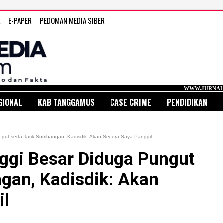
K
E-PAPER
PEDOMAN MEDIA SIBER
WWW.JURNAL MEDIA INDONESI
GIONAL
KAB TANGGAMUS
CASE CRIME
PENDIDIKAN
ut serta Tarik Sumbangan, Kadisdik: Akan Segera Saya Panggil
gi Besar Diduga Pungut
gan, Kadisdik: Akan
il