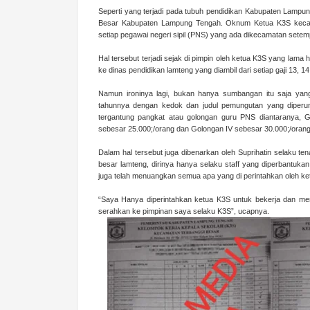
Seperti yang terjadi pada tubuh pendidikan Kabupaten Lamp
Besar Kabupaten Lampung Tengah. Oknum Ketua K3S kecamata
setiap pegawai negeri sipil (PNS) yang ada dikecamatan setempa
Hal tersebut terjadi sejak di pimpin oleh ketua K3S yang la
ke dinas pendidikan lamteng yang diambil dari setiap gaji 13, 
Namun ironinya lagi, bukan hanya sumbangan itu saja yang
tahunnya dengan kedok dan judul pemungutan yang diperun
tergantung pangkat atau golongan guru PNS diantaranya, Go
sebesar 25.000;/orang dan Golongan IV sebesar 30.000;/oran
Dalam hal tersebut juga dibenarkan oleh Suprihatin selaku t
besar lamteng, dirinya hanya selaku staff yang diperbantuka
juga telah menuangkan semua apa yang di perintahkan oleh ke
“Saya Hanya diperintahkan ketua K3S untuk bekerja dan me
serahkan ke pimpinan saya selaku K3S”, ucapnya.