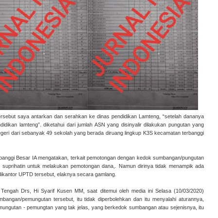
ersebut saya antarkan dan serahkan ke dinas pendidikan Lamteng, “setelah dananya
dikan lamteng”. diketahui dari jumlah ASN yang disinyalir dilakukan pungutan yang
eri dari sebanyak 49 sekolah yang berada diruang lingkup K3S kecamatan terbanggi
erbanggi Besar IA mengatakan, terkait pemotongan dengan kedok sumbangan/pungutan
n suprihatin untuk melakukan pemotongan dana,. Namun dirinya tidak menampik ada
ikantor UPTD tersebut, elaknya secara gamlang.
Tengah Drs, Hi Syarif Kusen MM, saat ditemui oleh media ini Selasa (10/03/2020)
angan/pemungutan tersebut, itu tidak diperbolehkan dan itu menyalahi aturannya,
ungutan - pemungtan yang tak jelas, yang berkedok sumbangan atau sejenisnya, itu