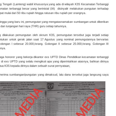
ung Tengah (Lamteng) wabil khususnya yang ada di wilayah K3S Kecamatan Terbanggi
n terbanggi besar yang berinisial (IA) disinyalir melakukan pungutan terhadap
t mulai dari 50 ribu rupiah hingga ratusan ribu rupiah per orangnya.
ma hingga yang baru ini, pemungutan yang mengatasnamakan sumbangan untuk diberikan
14 dan tunjangan hari raya (THR) guru setiap tahunnya.
 dilakukan pemungutan oleh oknum K3S, pemungutan tersebut juga terjadi setiap
tukan untuk gerak jalan saat 17 Agustus yang nominal pemungutannya bervarias
longan l sebesar 20.000;/orang. Golongan II sebesar 25.000;/orang. Golongan III
gnya.
enaga honorer yang bekerja dikantor exs UPTD Dinas Pendidikan kecamatan terbanggi
n di exs UPTD yang selalu mengikuti apa yang diperintahkan atasnya, bahkan dirinya
tua K3S kepada dirinya dalam sebuah surat pernyataan,
nerima sumbangan/pungutan yang dimaksud, lalu dana tersebut juga langsung saya