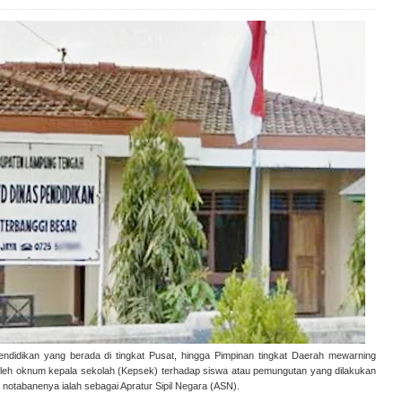
pendidikan yang berada di tingkat Pusat, hingga Pimpinan tingkat Daerah mewarning
oleh oknum kepala sekolah (Kepsek) terhadap siswa atau pemungutan yang dilakukan
notabanenya ialah sebagai Apratur Sipil Negara (ASN).