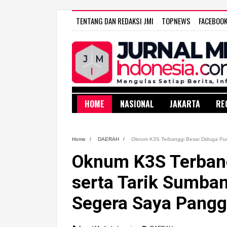
TENTANG DAN REDAKSI JMI
TOPNEWS
FACEBOO
HOME
NASIONAL
JAKARTA
RE
Home
/
DAERAH
/
Oknum K3S Terbanggi Besar Diduga Pung
Oknum K3S Terbang
serta Tarik Sumban
Segera Saya Pangg