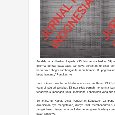
Setelah dana diberikan kepada K3S, lalu semua berkas SPj t
diterma, berkas saya bawa dan saya serahkan ke dinas pendi
berkedok sebagai sumbangan tersebut hampir 500 pegawai neg
besar lamteng,” Pungkasnya.
Saat di konfirmasi Jurnal Media Indonesia.com, Ketua K3S T
yang dimaksud tersebut. Dirinya tidak pernah memerintahka
terjadinya sumbangan, untuk membantu kebersihan yang ada d
Semetara itu, Kepala Dinas Pendidikan Kabupaten Lampung 
dikediaman nya mengatakan, dirinya tidak membenarkan sumb
sangat heran dengan adanya kabar tentang masih adanya pem
salah tegasnya.