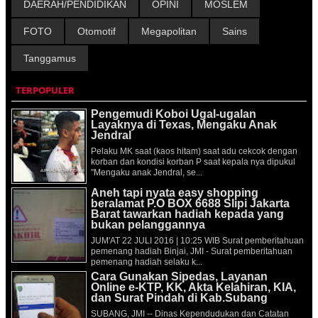
DAERAH/PENDIDIKAN
OPINI
MOSLEM
FOTO
Otomotif
Megapolitan
Sains
Tanggamus
TERPOPULER
Pengemudi Koboi Ugal-ugalan
Layaknya di Texas, Mengaku Anak
Jendral
Pelaku MK saat (kaos hitam) saat adu cekcok dengan
korban dan kondisi korban P saat kepala nya dipukul
"Mengaku anak Jendral, se...
Aneh tapi nyata easy shopping
beralamat P.O BOX 6688 Slipi Jakarta
Barat tawarkan hadiah kepada yang
bukan pelanggannya
JUM'AT 22 JULI 2016 | 10:25 WIB Surat pemberitahuan
pemenang hadiah Binjai, JMI - Surat pemberitahuan
pemenang hadiah selaku k...
Cara Gunakan Sipedas, Layanan
Online e-KTP, KK, Akta Kelahiran, KIA,
dan Surat Pindah di Kab.Subang
SUBANG, JMI -- Dinas Kependudukan dan Catatan