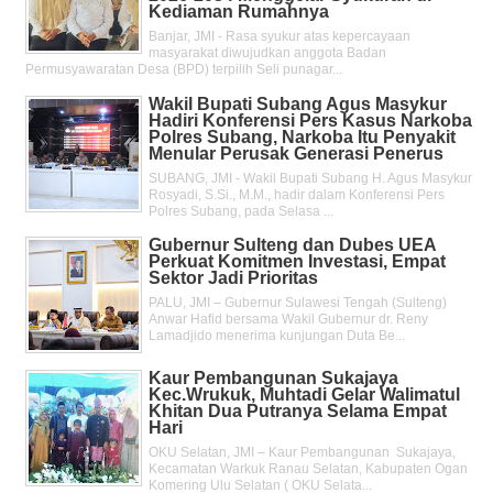
Kediaman Rumahnya
Banjar, JMI - Rasa syukur atas kepercayaan
masyarakat diwujudkan anggota Badan
Permusyawaratan Desa (BPD) terpilih Seli punagar...
Wakil Bupati Subang Agus Masykur
Hadiri Konferensi Pers Kasus Narkoba
Polres Subang, Narkoba Itu Penyakit
Menular Perusak Generasi Penerus
SUBANG, JMI - Wakil Bupati Subang H. Agus Masykur
Rosyadi, S.Si., M.M., hadir dalam Konferensi Pers
Polres Subang, pada Selasa ...
Gubernur Sulteng dan Dubes UEA
Perkuat Komitmen Investasi, Empat
Sektor Jadi Prioritas
PALU, JMI – Gubernur Sulawesi Tengah (Sulteng)
Anwar Hafid bersama Wakil Gubernur dr. Reny
Lamadjido menerima kunjungan Duta Be...
Kaur Pembangunan Sukajaya
Kec.Wrukuk, Muhtadi Gelar Walimatul
Khitan Dua Putranya Selama Empat
Hari
OKU Selatan, JMI – Kaur Pembangunan Sukajaya,
Kecamatan Warkuk Ranau Selatan, Kabupaten Ogan
Komering Ulu Selatan ( OKU Selata...