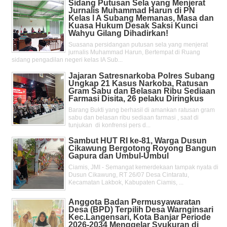
Sidang Putusan Sela yang Menjerat
Jurnalis Muhammad Harun di PN
Kelas l A Subang Memanas, Masa dan
Kuasa Hukum Desak Saksi Kunci
Wahyu Gilang Dihadirkan!
Suasana persidangan putusan sela yang menjerat
jurnalis Muhammad Harun, Bertempat di Ruang
sidang pengadilan negeri kelas IA Sub...
Jajaran Satresnarkoba Polres Subang
Ungkap 21 Kasus Narkoba, Ratusan
Gram Sabu dan Belasan Ribu Sediaan
Farmasi Disita, 26 pelaku Diringkus
Barang Bukti yang berhasil di amankan ratusan gram
sabu dan belasan ribu sediaan farmasi , saat di
tunjukan di konfrensi pers d...
Sambut HUT RI ke-81, Warga Dusun
Cikawung Bergotong Royong Bangun
Gapura dan Umbul-Umbul
Ciamis, JMI - Semangat kemerdekaan tampak nyata di
Dusun Cikawung, RT 26/07 Desa Cintaratu,
Kecamatan Lakbok, Kabupaten Ciamis, ...
Anggota Badan Permusyawaratan
Desa (BPD) Terpilih Desa Warnginsari
Kec.Langensari, Kota Banjar Periode
2026-2034 Menggelar Syukuran di