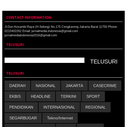
CONTACT INFORMATION
Jl.Duri Kosambi Raya (H.Selong) No.175 Cengkareng Jakarta Barat 11750 Phone:
0215402262 Email: jurnalmedia.indonesia@gmail.com
jurnalmediaindonesia2016@gmail.com
TELUSURI
TELUSURI
DAERAH
NASIONAL
JAKARTA
CASECRIME
EKBIS
HEADLINE
TERKINI
SPORT
PENDIDIKAN
INTERNASIONAL
REGIONAL
SEGARBUGAR
Tekno/Internet