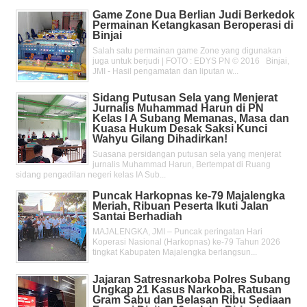
Game Zone Dua Berlian Judi Berkedok
Permainan Ketangkasan Beroperasi di
Binjai
Salah satu permainan game Zone yang digunakan
juga untuk berjudi | FOTO : EDYS PN © 2016 Binjai,
JMI - Hasil pengamatan dan liputan w...
Sidang Putusan Sela yang Menjerat
Jurnalis Muhammad Harun di PN
Kelas l A Subang Memanas, Masa dan
Kuasa Hukum Desak Saksi Kunci
Wahyu Gilang Dihadirkan!
Suasana persidangan putusan sela yang menjerat
jurnalis Muhammad Harun, Bertempat di Ruang
sidang pengadilan negeri kelas IA Sub...
Puncak Harkopnas ke-79 Majalengka
Meriah, Ribuan Peserta Ikuti Jalan
Santai Berhadiah
MAJALENGKA, JMI – Puncak peringatan Hari
Koperasi Nasional (Harkopnas) ke-79 Tahun 2026
tingkat Kabupaten Majalengka berlangsun...
Jajaran Satresnarkoba Polres Subang
Ungkap 21 Kasus Narkoba, Ratusan
Gram Sabu dan Belasan Ribu Sediaan