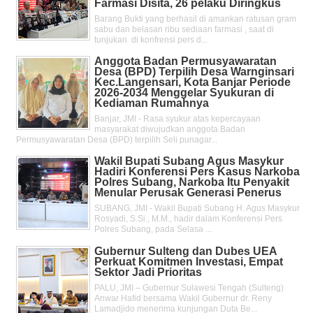
Farmasi Disita, 26 pelaku Diringkus
Barang Bukti yang berhasil di amankan ratusan gram
sabu dan belasan ribu sediaan farmasi , saat di
tunjukan di konfrensi pers d...
Anggota Badan Permusyawaratan
Desa (BPD) Terpilih Desa Warnginsari
Kec.Langensari, Kota Banjar Periode
2026-2034 Menggelar Syukuran di
Kediaman Rumahnya
Banjar, JMI - Rasa syukur atas kepercayaan
masyarakat diwujudkan anggota Badan
Permusyawaratan Desa (BPD) terpilih Seli punagar...
Wakil Bupati Subang Agus Masykur
Hadiri Konferensi Pers Kasus Narkoba
Polres Subang, Narkoba Itu Penyakit
Menular Perusak Generasi Penerus
SUBANG, JMI - Wakil Bupati Subang H. Agus Masykur
Rosyadi, S.Si., M.M., hadir dalam Konferensi Pers
Polres Subang, pada Selasa ...
Gubernur Sulteng dan Dubes UEA
Perkuat Komitmen Investasi, Empat
Sektor Jadi Prioritas
PALU, JMI – Gubernur Sulawesi Tengah (Sulteng)
Anwar Hafid bersama Wakil Gubernur dr. Reny
Lamadjido menerima kunjungan Duta Be...