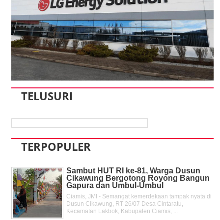
TELUSURI
TERPOPULER
Sambut HUT RI ke-81, Warga Dusun
Cikawung Bergotong Royong Bangun
Gapura dan Umbul-Umbul
Ciamis, JMI - Semangat kemerdekaan tampak nyata di
Dusun Cikawung, RT 26/07 Desa Cintaratu,
Kecamatan Lakbok, Kabupaten Ciamis, ...