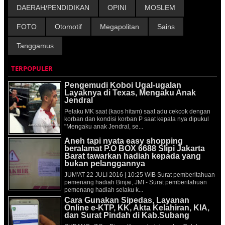
DAERAH/PENDIDIKAN
OPINI
MOSLEM
FOTO
Otomotif
Megapolitan
Sains
Tanggamus
TERPOPULER
Pengemudi Koboi Ugal-ugalan
Layaknya di Texas, Mengaku Anak
Jendral
Pelaku MK saat (kaos hitam) saat adu cekcok dengan
korban dan kondisi korban P saat kepala nya dipukul
"Mengaku anak Jendral, se...
Aneh tapi nyata easy shopping
beralamat P.O BOX 6688 Slipi Jakarta
Barat tawarkan hadiah kepada yang
bukan pelanggannya
JUM'AT 22 JULI 2016 | 10:25 WIB Surat pemberitahuan
pemenang hadiah Binjai, JMI - Surat pemberitahuan
pemenang hadiah selaku k...
Cara Gunakan Sipedas, Layanan
Online e-KTP, KK, Akta Kelahiran, KIA,
dan Surat Pindah di Kab.Subang