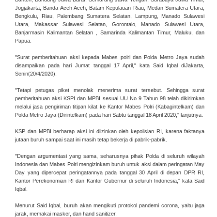
Jogjakarta, Banda Aceh Aceh, Batam Kepulauan Riau, Medan Sumatera Utara,
Bengkulu, Riau, Palembang Sumatera Selatan, Lampung, Manado Sulawesi
Utara, Makassar Sulawesi Selatan, Gorontalo, Manado Sulawesi Utara,
Banjarmasin Kalimantan Selatan , Samarinda Kalimantan Timur, Maluku, dan
Papua.
"Surat pemberitahuan aksi kepada Mabes polri dan Polda Metro Jaya sudah
disampaikan pada hari Jumat tanggal 17 April," kata Said Iqbal diJakarta,
Senin(20/4/2020).
"Tetapi petugas piket menolak menerima surat tersebut. Sehingga surat
pemberitahuan aksi KSPI dan MPBI sesuai UU No 9 Tahun 98 telah dikirimkan
melalui jasa pengiriman titipan kilat ke Kantor Mabes Polri (Kabagintelkam) dan
Polda Metro Jaya (Dirintelkam) pada hari Sabtu tanggal 18 April 2020," lanjutnya.
KSP dan MPBI berharap aksi ini diizinkan oleh kepolisian RI, karena faktanya
jutaan buruh sampai saat ini masih tetap bekerja di pabrik-pabrik.
"Dengan argumentasi yang sama, seharusnya pihak Polda di seluruh wilayah
Indonesia dan Mabes Polri mengizinkam buruh untuk aksi dalam peringatan May
Day yang dipercepat peringatannya pada tanggal 30 April di depan DPR RI,
Kantor Perekonomian RI dan Kantor Gubernur di seluruh Indonesia," kata Said
Iqbal.
Menurut Said Iqbal, buruh akan mengikuti protokol pandemi corona, yaitu jaga
jarak, memakai masker, dan hand sanitizer.