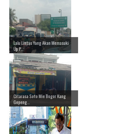
Lalu Lintas Yang Akan Memasuki
Up P...
Citarasa Soto Mie Bogor Kang
Gepeng...