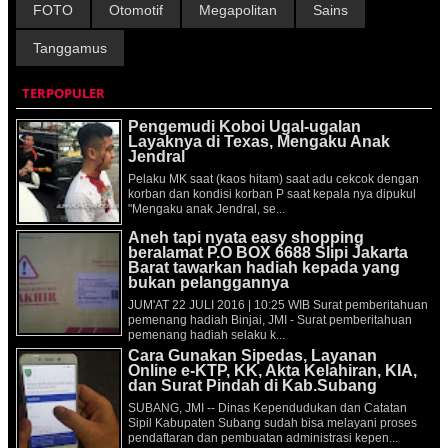
FOTO
Otomotif
Megapolitan
Sains
Tanggamus
TERPOPULER
Pengemudi Koboi Ugal-ugalan
Layaknya di Texas, Mengaku Anak
Jendral
Pelaku MK saat (kaos hitam) saat adu cekcok dengan
korban dan kondisi korban P saat kepala nya dipukul
"Mengaku anak Jendral, se...
Aneh tapi nyata easy shopping
beralamat P.O BOX 6688 Slipi Jakarta
Barat tawarkan hadiah kepada yang
bukan pelanggannya
JUM'AT 22 JULI 2016 | 10:25 WIB Surat pemberitahuan
pemenang hadiah Binjai, JMI - Surat pemberitahuan
pemenang hadiah selaku k...
Cara Gunakan Sipedas, Layanan
Online e-KTP, KK, Akta Kelahiran, KIA,
dan Surat Pindah di Kab.Subang
SUBANG, JMI -- Dinas Kependudukan dan Catatan
Sipil Kabupaten Subang sudah bisa melayani proses
pendaftaran dan pembuatan administrasi kepen...