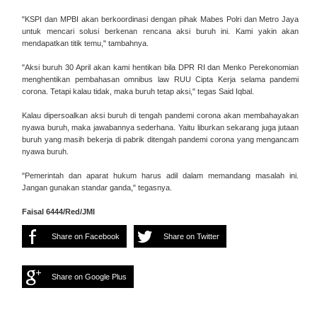
"KSPI dan MPBI akan berkoordinasi dengan pihak Mabes Polri dan Metro Jaya
untuk mencari solusi berkenan rencana aksi buruh ini. Kami yakin akan
mendapatkan titik temu," tambahnya.
"Aksi buruh 30 April akan kami hentikan bila DPR RI dan Menko Perekonomian
menghentikan pembahasan omnibus law RUU Cipta Kerja selama pandemi
corona. Tetapi kalau tidak, maka buruh tetap aksi," tegas Said Iqbal.
Kalau dipersoalkan aksi buruh di tengah pandemi corona akan membahayakan
nyawa buruh, maka jawabannya sederhana. Yaitu liburkan sekarang juga jutaan
buruh yang masih bekerja di pabrik ditengah pandemi corona yang mengancam
nyawa buruh.
"Pemerintah dan aparat hukum harus adil dalam memandang masalah ini.
Jangan gunakan standar ganda," tegasnya.
Faisal 6444/Red/JMI
Share on Facebook
Share on Twitter
Share on Google Plus