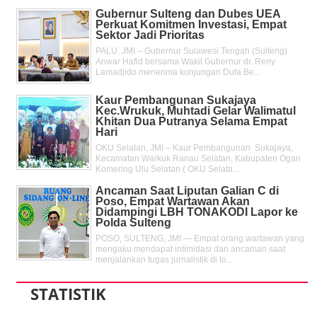
Gubernur Sulteng dan Dubes UEA
Perkuat Komitmen Investasi, Empat
Sektor Jadi Prioritas
PALU, JMI – Gubernur Sulawesi Tengah (Sulteng)
Anwar Hafid bersama Wakil Gubernur dr. Reny
Lamadjido menerima kunjungan Duta Be...
Kaur Pembangunan Sukajaya
Kec.Wrukuk, Muhtadi Gelar Walimatul
Khitan Dua Putranya Selama Empat
Hari
OKU Selatan, JMI – Kaur Pembangunan Sukajaya,
Kecamatan Warkuk Ranau Selatan, Kabupaten Ogan
Komering Ulu Selatan ( OKU Selata...
Ancaman Saat Liputan Galian C di
Poso, Empat Wartawan Akan
Didampingi LBH TONAKODI Lapor ke
Polda Sulteng
POSO, SULTENG, JMI — Empat orang wartawan yang
mengaku mendapat intimidasi dan ancaman saat
menjalankan tugas jurnalistik di lo...
STATISTIK