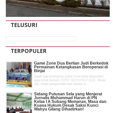
TELUSURI
TERPOPULER
Game Zone Dua Berlian Judi Berkedok
Permainan Ketangkasan Beroperasi di
Binjai
Salah satu permainan game Zone yang digunakan
juga untuk berjudi | FOTO : EDYS PN © 2016 Binjai,
JMI - Hasil pengamatan dan liputan w...
Sidang Putusan Sela yang Menjerat
Jurnalis Muhammad Harun di PN
Kelas l A Subang Memanas, Masa dan
Kuasa Hukum Desak Saksi Kunci
Wahyu Gilang Dihadirkan!