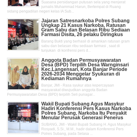
Suasana persidangan putusan sela yang menjerat
jurnalis Muhammad Harun, Bertempat di Ruang
sidang pengadilan negeri kelas IA Sub...
Jajaran Satresnarkoba Polres Subang
Ungkap 21 Kasus Narkoba, Ratusan
Gram Sabu dan Belasan Ribu Sediaan
Farmasi Disita, 26 pelaku Diringkus
Barang Bukti yang berhasil di amankan ratusan gram
sabu dan belasan ribu sediaan farmasi , saat di
tunjukan di konfrensi pers d...
Anggota Badan Permusyawaratan
Desa (BPD) Terpilih Desa Warnginsari
Kec.Langensari, Kota Banjar Periode
2026-2034 Menggelar Syukuran di
Kediaman Rumahnya
Banjar, JMI - Rasa syukur atas kepercayaan
masyarakat diwujudkan anggota Badan
Permusyawaratan Desa (BPD) terpilih Seli punagar...
Wakil Bupati Subang Agus Masykur
Hadiri Konferensi Pers Kasus Narkoba
Polres Subang, Narkoba Itu Penyakit
Menular Perusak Generasi Penerus
SUBANG, JMI - Wakil Bupati Subang H. Agus Masykur
Rosyadi, S.Si., M.M., hadir dalam Konferensi Pers
Polres Subang, pada Selasa ...