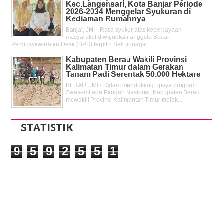
Kec.Langensari, Kota Banjar Periode
2026-2034 Menggelar Syukuran di
Kediaman Rumahnya
Banjar, JMI - Rasa syukur atas kepercayaan
masyarakat diwujudkan anggota Badan
Permusyawaratan Desa (BPD) terpilih Seli punagar...
Kabupaten Berau Wakili Provinsi
Kalimatan Timur dalam Gerakan
Tanam Padi Serentak 50.000 Hektare
BERAU, JMI - Dalam mendukung upaya program
Swasembada Pangan Nasional, Kabupaten Berau
mewakili Provinsi Kalimantan Timur melak...
STATISTIK
9
5
9
2
5
5
1