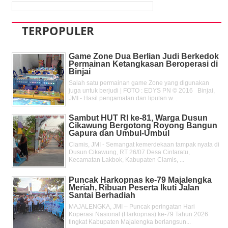
TERPOPULER
Game Zone Dua Berlian Judi Berkedok
Permainan Ketangkasan Beroperasi di
Binjai
Salah satu permainan game Zone yang digunakan
juga untuk berjudi | FOTO : EDYS PN © 2016 Binjai,
JMI - Hasil pengamatan dan liputan w...
Sambut HUT RI ke-81, Warga Dusun
Cikawung Bergotong Royong Bangun
Gapura dan Umbul-Umbul
Ciamis, JMI - Semangat kemerdekaan tampak nyata di
Dusun Cikawung, RT 26/07 Desa Cintaratu,
Kecamatan Lakbok, Kabupaten Ciamis, ...
Puncak Harkopnas ke-79 Majalengka
Meriah, Ribuan Peserta Ikuti Jalan
Santai Berhadiah
MAJALENGKA, JMI – Puncak peringatan Hari
Koperasi Nasional (Harkopnas) ke-79 Tahun 2026
tingkat Kabupaten Majalengka berlangsun...