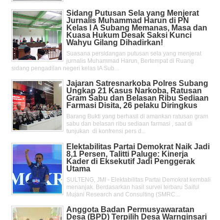
Sidang Putusan Sela yang Menjerat
Jurnalis Muhammad Harun di PN
Kelas l A Subang Memanas, Masa dan
Kuasa Hukum Desak Saksi Kunci
Wahyu Gilang Dihadirkan!
Suasana persidangan putusan sela yang menjerat
jurnalis Muhammad Harun, Bertempat di Ruang
sidang pengadilan negeri kelas IA Sub...
Jajaran Satresnarkoba Polres Subang
Ungkap 21 Kasus Narkoba, Ratusan
Gram Sabu dan Belasan Ribu Sediaan
Farmasi Disita, 26 pelaku Diringkus
Barang Bukti yang berhasil di amankan ratusan gram
sabu dan belasan ribu sediaan farmasi , saat di
tunjukan di konfrensi pers d...
Elektabilitas Partai Demokrat Naik Jadi
8,1 Persen, Talitti Paluge: Kinerja
Kader di Eksekutif Jadi Penggerak
Utama
SULTENG, JMI - Elektabilitas Partai Demokrat kembali
menanjak. Berdasarkan hasil survei terbaru Saiful
Mujani Research and Consulting (SMRC...
Anggota Badan Permusyawaratan
Desa (BPD) Terpilih Desa Warnginsari