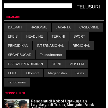
TELUSURI
DAERAH
NASIONAL
JAKARTA
CASECRIME
EKBIS
HEADLINE
TERKINI
SPORT
PENDIDIKAN
INTERNASIONAL
REGIONAL
SEGARBUGAR
Tekno/Internet
DAERAH/PENDIDIKAN
OPINI
MOSLEM
FOTO
Otomotif
Megapolitan
Sains
Tanggamus
TERPOPULER
Pengemudi Koboi Ugal-ugalan
Layaknya di Texas, Mengaku Anak