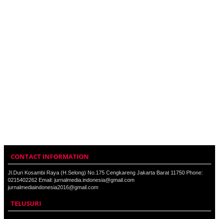
CONTACT INFORMATION
Jl.Duri Kosambi Raya (H.Selong) No.175 Cengkareng Jakarta Barat 11750 Phone:
0215402262 Email: jurnalmedia.indonesia@gmail.com
jurnalmediaindonesia2016@gmail.com
TELUSURI