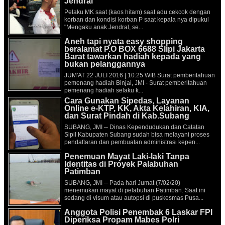
Jendral
Pelaku MK saat (kaos hitam) saat adu cekcok dengan
korban dan kondisi korban P saat kepala nya dipukul
"Mengaku anak Jendral, se...
Aneh tapi nyata easy shopping
beralamat P.O BOX 6688 Slipi Jakarta
Barat tawarkan hadiah kepada yang
bukan pelanggannya
JUM'AT 22 JULI 2016 | 10:25 WIB Surat pemberitahuan
pemenang hadiah Binjai, JMI - Surat pemberitahuan
pemenang hadiah selaku k...
Cara Gunakan Sipedas, Layanan
Online e-KTP, KK, Akta Kelahiran, KIA,
dan Surat Pindah di Kab.Subang
SUBANG, JMI -- Dinas Kependudukan dan Catatan
Sipil Kabupaten Subang sudah bisa melayani proses
pendaftaran dan pembuatan administrasi kepen...
Penemuan Mayat Laki-laki Tanpa
Identitas di Proyek Palabuhan
Patimban
SUBANG, JMI -- Pada hari Jumat (7/02/20)
menemukan mayat di pelabuhan Patimban. Saat ini
sedang di visum atau autopsi di puskesmas Pusa...
Anggota Polisi Penembak 6 Laskar FPI
Diperiksa Propam Mabes Polri