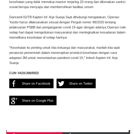
kesehatan yang tidak memakai masker terjaring 20 orang dan dikenakan sanksi
sosial berupa menyapu dan membersihkan fasilitas umum
Danramil 02/TB Kapten Inf. Arja Suarja Saat dihubungi mengatakan, Operasi
Yustisi harus dilaksanakan sesuai dengan Pergub nomer 88/2020 tentang
pelaksanan PSBB dan penganganan covid 19 agar dengan adanya Operasi rutin
setiap hari dapat mengedukasi masyarakat dan meningkatkan kesadaran dalam
memelihara kesehatan di setiap harinya.
"Kesehatan itu penting untuk kita keluarga dan masyarakat, marilah kita taati
peraturan pemerintah dalam menerapkan protokol kesehatan dengan cara
adaptasi 3M untuk menuntaskan pandemi covid 19," Imbuh Kapten Inf. Arja
Suarja.
CUN YADI/JMI/RED
Share on Facebook
Share on Twitter
Share on Google Plus