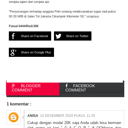
senjata tajam dan senjata api.
"Penyerangan terhadap anggota Polri sedang melaksanakan tugas tadi pukul
00.30 WIB di Jalan Tol Jakarta Cikampek Kilometer 50," ucapnya.
Faisal 6444/Red/JMI
Share on Facebook
Share on Twitter
Share on Google Plus
BLOGGER
FACEBOOK
COMMENT
COMMENT
1 komentar :
ANISA
10 DESEMBER 2020 PUKUL 11.35
Cukup dengan modal 20K saja Anda udah bisa bermain
slot game yg lagi " G A C O R " di QQHarian dan