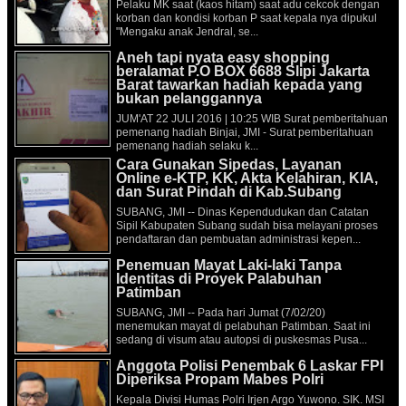
Pelaku MK saat (kaos hitam) saat adu cekcok dengan
korban dan kondisi korban P saat kepala nya dipukul
"Mengaku anak Jendral, se...
Aneh tapi nyata easy shopping
beralamat P.O BOX 6688 Slipi Jakarta
Barat tawarkan hadiah kepada yang
bukan pelanggannya
JUM'AT 22 JULI 2016 | 10:25 WIB Surat pemberitahuan
pemenang hadiah Binjai, JMI - Surat pemberitahuan
pemenang hadiah selaku k...
Cara Gunakan Sipedas, Layanan
Online e-KTP, KK, Akta Kelahiran, KIA,
dan Surat Pindah di Kab.Subang
SUBANG, JMI -- Dinas Kependudukan dan Catatan
Sipil Kabupaten Subang sudah bisa melayani proses
pendaftaran dan pembuatan administrasi kepen...
Penemuan Mayat Laki-laki Tanpa
Identitas di Proyek Palabuhan
Patimban
SUBANG, JMI -- Pada hari Jumat (7/02/20)
menemukan mayat di pelabuhan Patimban. Saat ini
sedang di visum atau autopsi di puskesmas Pusa...
Anggota Polisi Penembak 6 Laskar FPI
Diperiksa Propam Mabes Polri
Kepala Divisi Humas Polri Irjen Argo Yuwono. SIK. MSI