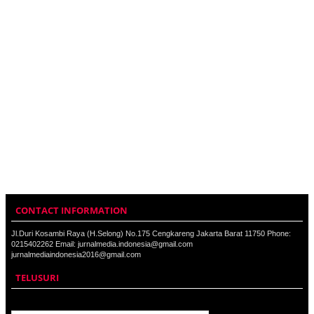
CONTACT INFORMATION
Jl.Duri Kosambi Raya (H.Selong) No.175 Cengkareng Jakarta Barat 11750 Phone:
0215402262 Email: jurnalmedia.indonesia@gmail.com
jurnalmediaindonesia2016@gmail.com
TELUSURI