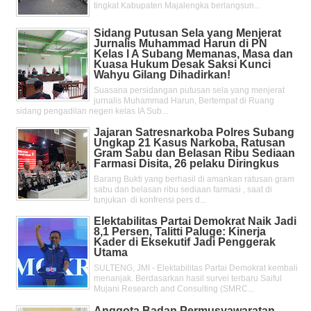
tingkat Kabupaten Majalengka berlangsun...
Sidang Putusan Sela yang Menjerat
Jurnalis Muhammad Harun di PN
Kelas l A Subang Memanas, Masa dan
Kuasa Hukum Desak Saksi Kunci
Wahyu Gilang Dihadirkan!
Suasana persidangan putusan sela yang menjerat
jurnalis Muhammad Harun, Bertempat di Ruang
sidang pengadilan negeri kelas IA Sub...
Jajaran Satresnarkoba Polres Subang
Ungkap 21 Kasus Narkoba, Ratusan
Gram Sabu dan Belasan Ribu Sediaan
Farmasi Disita, 26 pelaku Diringkus
Barang Bukti yang berhasil di amankan ratusan gram
sabu dan belasan ribu sediaan farmasi , saat di
tunjukan di konfrensi pers d...
Elektabilitas Partai Demokrat Naik Jadi
8,1 Persen, Talitti Paluge: Kinerja
Kader di Eksekutif Jadi Penggerak
Utama
SULTENG, JMI - Elektabilitas Partai Demokrat kembali
menanjak. Berdasarkan hasil survei terbaru Saiful
Mujani Research and Consulting (SMRC...
Anggota Badan Permusyawaratan