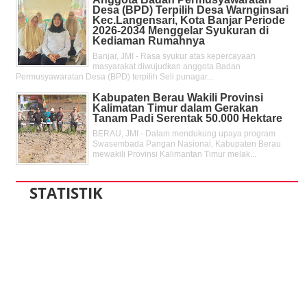
Desa (BPD) Terpilih Desa Warnginsari
Kec.Langensari, Kota Banjar Periode
2026-2034 Menggelar Syukuran di
Kediaman Rumahnya
Banjar, JMI - Rasa syukur atas kepercayaan
masyarakat diwujudkan anggota Badan
Permusyawaratan Desa (BPD) terpilih Seli punagar...
Kabupaten Berau Wakili Provinsi
Kalimatan Timur dalam Gerakan
Tanam Padi Serentak 50.000 Hektare
BERAU, JMI - Dalam mendukung upaya program
Swasembada Pangan Nasional, Kabupaten Berau
mewakili Provinsi Kalimantan Timur melak...
STATISTIK