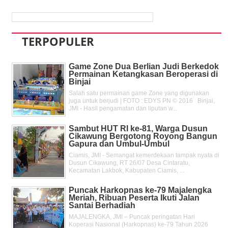
TERPOPULER
Game Zone Dua Berlian Judi Berkedok
Permainan Ketangkasan Beroperasi di
Binjai
Salah satu permainan game Zone yang digunakan
juga untuk berjudi | FOTO : EDYS PN © 2016 Binjai,
JMI - Hasil pengamatan dan liputan w...
Sambut HUT RI ke-81, Warga Dusun
Cikawung Bergotong Royong Bangun
Gapura dan Umbul-Umbul
Ciamis, JMI - Semangat kemerdekaan tampak nyata di
Dusun Cikawung, RT 26/07 Desa Cintaratu,
Kecamatan Lakbok, Kabupaten Ciamis, ...
Puncak Harkopnas ke-79 Majalengka
Meriah, Ribuan Peserta Ikuti Jalan
Santai Berhadiah
MAJALENGKA, JMI – Puncak peringatan Hari
Koperasi Nasional (Harkopnas) ke-79 Tahun 2026