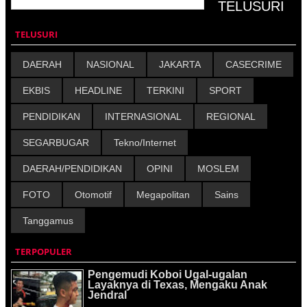
TELUSURI
DAERAH
NASIONAL
JAKARTA
CASECRIME
EKBIS
HEADLINE
TERKINI
SPORT
PENDIDIKAN
INTERNASIONAL
REGIONAL
SEGARBUGAR
Tekno/Internet
DAERAH/PENDIDIKAN
OPINI
MOSLEM
FOTO
Otomotif
Megapolitan
Sains
Tanggamus
TERPOPULER
Pengemudi Koboi Ugal-ugalan
Layaknya di Texas, Mengaku Anak
Jendral