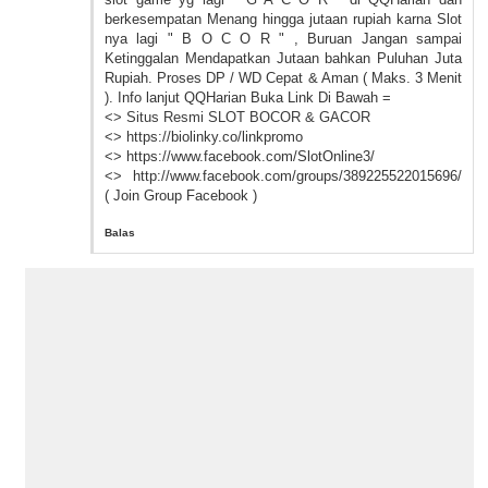
berkesempatan Menang hingga jutaan rupiah karna Slot
nya lagi " B O C O R " , Buruan Jangan sampai
Ketinggalan Mendapatkan Jutaan bahkan Puluhan Juta
Rupiah. Proses DP / WD Cepat & Aman ( Maks. 3 Menit
). Info lanjut QQHarian Buka Link Di Bawah =
<>
Situs Resmi SLOT BOCOR & GACOR
<> https://biolinky.co/linkpromo
<> https://www.facebook.com/SlotOnline3/
<> http://www.facebook.com/groups/389225522015696/
( Join Group Facebook )
Balas