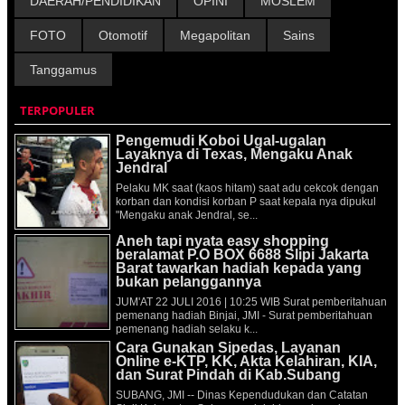
DAERAH/PENDIDIKAN
OPINI
MOSLEM
FOTO
Otomotif
Megapolitan
Sains
Tanggamus
TERPOPULER
Pengemudi Koboi Ugal-ugalan
Layaknya di Texas, Mengaku Anak
Jendral
Pelaku MK saat (kaos hitam) saat adu cekcok dengan
korban dan kondisi korban P saat kepala nya dipukul
"Mengaku anak Jendral, se...
Aneh tapi nyata easy shopping
beralamat P.O BOX 6688 Slipi Jakarta
Barat tawarkan hadiah kepada yang
bukan pelanggannya
JUM'AT 22 JULI 2016 | 10:25 WIB Surat pemberitahuan
pemenang hadiah Binjai, JMI - Surat pemberitahuan
pemenang hadiah selaku k...
Cara Gunakan Sipedas, Layanan
Online e-KTP, KK, Akta Kelahiran, KIA,
dan Surat Pindah di Kab.Subang
SUBANG, JMI -- Dinas Kependudukan dan Catatan