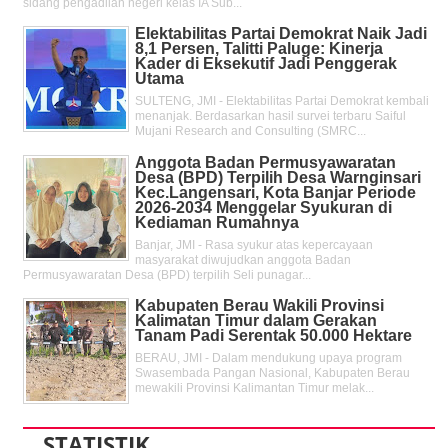
sidang pengadilan negeri kelas IA Sub...
Elektabilitas Partai Demokrat Naik Jadi
8,1 Persen, Talitti Paluge: Kinerja
Kader di Eksekutif Jadi Penggerak
Utama
SULTENG, JMI - Elektabilitas Partai Demokrat kembali
menanjak. Berdasarkan hasil survei terbaru Saiful
Mujani Research and Consulting (SMRC...
Anggota Badan Permusyawaratan
Desa (BPD) Terpilih Desa Warnginsari
Kec.Langensari, Kota Banjar Periode
2026-2034 Menggelar Syukuran di
Kediaman Rumahnya
Banjar, JMI - Rasa syukur atas kepercayaan
masyarakat diwujudkan anggota Badan
Permusyawaratan Desa (BPD) terpilih Seli punagar...
Kabupaten Berau Wakili Provinsi
Kalimatan Timur dalam Gerakan
Tanam Padi Serentak 50.000 Hektare
BERAU, JMI - Dalam mendukung upaya program
Swasembada Pangan Nasional, Kabupaten Berau
mewakili Provinsi Kalimantan Timur melak...
STATISTIK