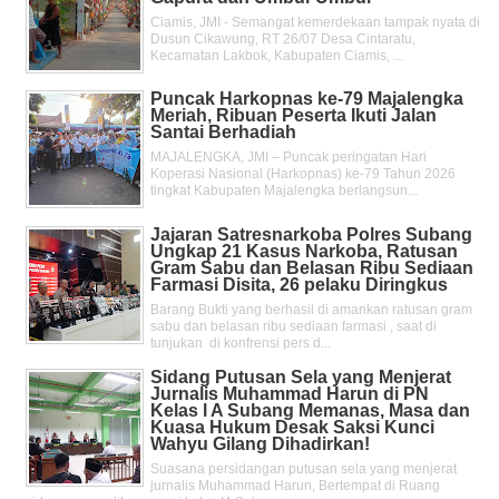
Ciamis, JMI - Semangat kemerdekaan tampak nyata di
Dusun Cikawung, RT 26/07 Desa Cintaratu,
Kecamatan Lakbok, Kabupaten Ciamis, ...
Puncak Harkopnas ke-79 Majalengka
Meriah, Ribuan Peserta Ikuti Jalan
Santai Berhadiah
MAJALENGKA, JMI – Puncak peringatan Hari
Koperasi Nasional (Harkopnas) ke-79 Tahun 2026
tingkat Kabupaten Majalengka berlangsun...
Jajaran Satresnarkoba Polres Subang
Ungkap 21 Kasus Narkoba, Ratusan
Gram Sabu dan Belasan Ribu Sediaan
Farmasi Disita, 26 pelaku Diringkus
Barang Bukti yang berhasil di amankan ratusan gram
sabu dan belasan ribu sediaan farmasi , saat di
tunjukan di konfrensi pers d...
Sidang Putusan Sela yang Menjerat
Jurnalis Muhammad Harun di PN
Kelas l A Subang Memanas, Masa dan
Kuasa Hukum Desak Saksi Kunci
Wahyu Gilang Dihadirkan!
Suasana persidangan putusan sela yang menjerat
jurnalis Muhammad Harun, Bertempat di Ruang