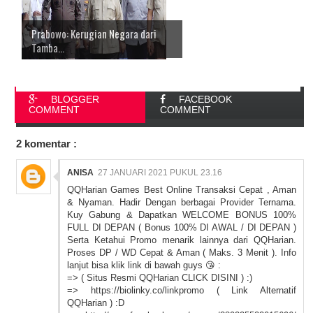
Prabowo: Kerugian Negara dari
Tamba...
BLOGGER
FACEBOOK
COMMENT
COMMENT
2 komentar :
ANISA
27 JANUARI 2021 PUKUL 23.16
QQHarian Games Best Online Transaksi Cepat , Aman
& Nyaman. Hadir Dengan berbagai Provider Ternama.
Kuy Gabung & Dapatkan WELCOME BONUS 100%
FULL DI DEPAN ( Bonus 100% DI AWAL / DI DEPAN )
Serta Ketahui Promo menarik lainnya dari QQHarian.
Proses DP / WD Cepat & Aman ( Maks. 3 Menit ). Info
lanjut bisa klik link di bawah guys 😘 :
=> (
Situs Resmi QQHarian CLICK DISINI
) :)
=> https://biolinky.co/linkpromo ( Link Alternatif
QQHarian ) :D