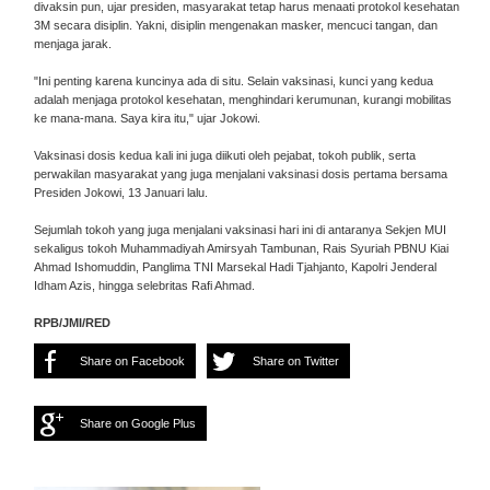
divaksin pun, ujar presiden, masyarakat tetap harus menaati protokol kesehatan
3M secara disiplin. Yakni, disiplin mengenakan masker, mencuci tangan, dan
menjaga jarak.
"Ini penting karena kuncinya ada di situ. Selain vaksinasi, kunci yang kedua
adalah menjaga protokol kesehatan, menghindari kerumunan, kurangi mobilitas
ke mana-mana. Saya kira itu," ujar Jokowi.
Vaksinasi dosis kedua kali ini juga diikuti oleh pejabat, tokoh publik, serta
perwakilan masyarakat yang juga menjalani vaksinasi dosis pertama bersama
Presiden Jokowi, 13 Januari lalu.
Sejumlah tokoh yang juga menjalani vaksinasi hari ini di antaranya Sekjen MUI
sekaligus tokoh Muhammadiyah Amirsyah Tambunan, Rais Syuriah PBNU Kiai
Ahmad Ishomuddin, Panglima TNI Marsekal Hadi Tjahjanto, Kapolri Jenderal
Idham Azis, hingga selebritas Rafi Ahmad.
RPB/JMI/RED
Share on Facebook
Share on Twitter
Share on Google Plus