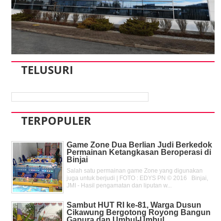
TELUSURI
TERPOPULER
Game Zone Dua Berlian Judi Berkedok
Permainan Ketangkasan Beroperasi di
Binjai
Salah satu permainan game Zone yang digunakan
juga untuk berjudi | FOTO : EDYS PN © 2016 Binjai,
JMI - Hasil pengamatan dan liputan w...
Sambut HUT RI ke-81, Warga Dusun
Cikawung Bergotong Royong Bangun
Gapura dan Umbul-Umbul