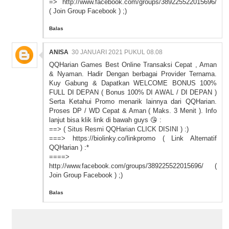
=> http://www.facebook.com/groups/389225522015696/
( Join Group Facebook ) ;)
Balas
ANISA
30 JANUARI 2021 PUKUL 08.08
QQHarian Games Best Online Transaksi Cepat , Aman
& Nyaman. Hadir Dengan berbagai Provider Ternama.
Kuy Gabung & Dapatkan WELCOME BONUS 100%
FULL DI DEPAN ( Bonus 100% DI AWAL / DI DEPAN )
Serta Ketahui Promo menarik lainnya dari QQHarian.
Proses DP / WD Cepat & Aman ( Maks. 3 Menit ). Info
lanjut bisa klik link di bawah guys 😘 :
==> (
Situs Resmi QQHarian CLICK DISINI
) :)
===> https://biolinky.co/linkpromo ( Link Alternatif
QQHarian ) :*
====>
http://www.facebook.com/groups/389225522015696/ (
Join Group Facebook ) ;)
Balas