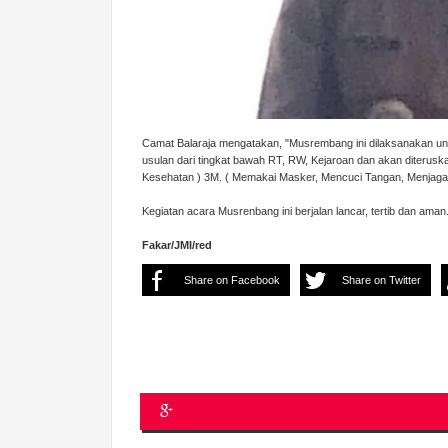
Camat Balaraja mengatakan, "Musrembang ini dilaksanakan u
usulan dari tingkat bawah RT, RW, Kejaroan dan akan diterusk
Kesehatan ) 3M. ( Memakai Masker, Mencuci Tangan, Menjaga 
Kegiatan acara Musrenbang ini berjalan lancar, tertib dan aman
Fakar/JMI/red
Share on Facebook
Share on Twitter