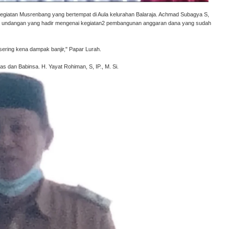
egiatan Musrenbang yang bertempat di Aula kelurahan Balaraja. Achmad Subagya S,
a undangan yang hadir mengenai kegiatan2 pembangunan anggaran dana yang sudah
 sering kena dampak banjir," Papar Lurah.
as dan Babinsa. H. Yayat Rohiman, S, IP., M. Si.