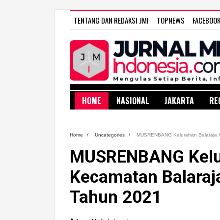
TENTANG DAN REDAKSI JMI
TOPNEWS
FACEBOO
HOME
NASIONAL
JAKARTA
RE
Home
/
Uncategories
/
MUSRENBANG Kelurahan Balaraja K
MUSRENBANG Kelur
Kecamatan Balaraj
Tahun 2021