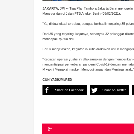
JAKARTA, JMI
-- Tiga Pilar Tambora Jakarta Barat menggelar ope
Mansyur dan di Jalan PTB Angke, Senin (08/02/2021).
"Ya, di dua lokasi tersebut, petugas berhasil menjaring 35 pe
Dari 35 yang terjaring, lanjutnya, sebanyak 32 pelanggar diken
mencapai Rp 300 ribu.
Faruk menjelaskan, kegiatan ini rutin dilakukan untuk mengo
"Kegiatan operasi yustisi ini dilaksanakan dengan memberikan
mengantisipasi penyebaran pandemi Covid-19 dengan mematuhi
M yakni Memakai masker, Mencuci tangan dan Menjaga jarak,"
CUN YADI/JMI/RED
Share on Facebook
Share on Twitter