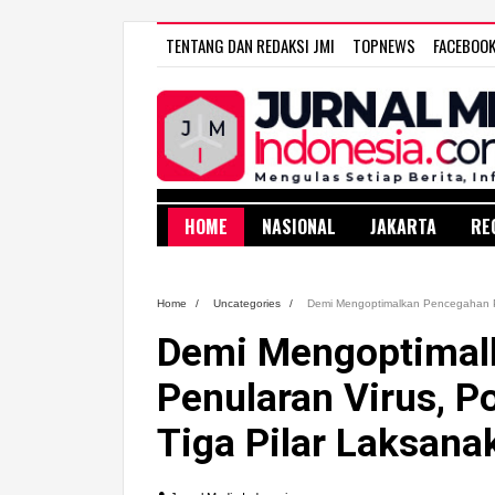
TENTANG DAN REDAKSI JMI
TOPNEWS
FACEBOO
HOME
NASIONAL
JAKARTA
RE
Home
/
Uncategories
/
Demi Mengoptimalkan Pencegahan Pen
Demi Mengoptimal
Penularan Virus, 
Tiga Pilar Laksana