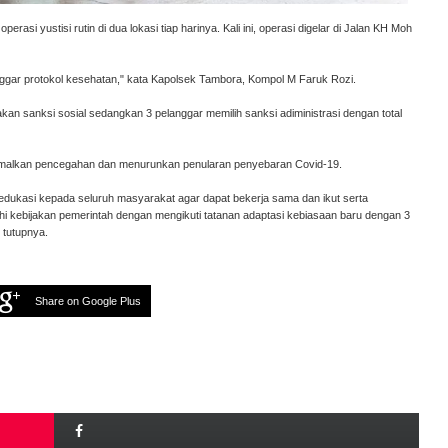
rasi yustisi rutin di dua lokasi tiap harinya. Kali ini, operasi digelar di Jalan KH Moh
langgar protokol kesehatan," kata Kapolsek Tambora, Kompol M Faruk Rozi.
akan sanksi sosial sedangkan 3 pelanggar memilih sanksi adiministrasi dengan total
ptimalkan pencegahan dan menurunkan penularan penyebaran Covid-19.
 edukasi kepada seluruh masyarakat agar dapat bekerja sama dan ikut serta
 kebijakan pemerintah dengan mengikuti tatanan adaptasi kebiasaan baru dengan 3
 tutupnya.
Share on Google Plus