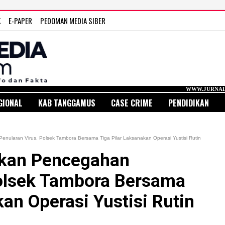
K
E-PAPER
PEDOMAN MEDIA SIBER
WWW.JURNAL MEDIA INDONES
GIONAL
KAB TANGGAMUS
CASE CRIME
PENDIDIKAN
ularan Virus, Polsek Tambora Bersama Tiga Pilar Laksanakan Operasi Yustisi Rutin
kan Pencegahan
Polsek Tambora Bersama
kan Operasi Yustisi Rutin