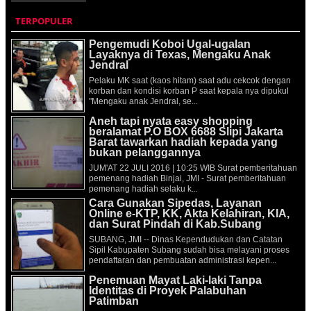
TERPOPULER
Pengemudi Koboi Ugal-ugalan
Layaknya di Texas, Mengaku Anak
Jendral
Pelaku MK saat (kaos hitam) saat adu cekcok dengan
korban dan kondisi korban P saat kepala nya dipukul
"Mengaku anak Jendral, se...
Aneh tapi nyata easy shopping
beralamat P.O BOX 6688 Slipi Jakarta
Barat tawarkan hadiah kepada yang
bukan pelanggannya
JUM'AT 22 JULI 2016 | 10:25 WIB Surat pemberitahuan
pemenang hadiah Binjai, JMI - Surat pemberitahuan
pemenang hadiah selaku k...
Cara Gunakan Sipedas, Layanan
Online e-KTP, KK, Akta Kelahiran, KIA,
dan Surat Pindah di Kab.Subang
SUBANG, JMI -- Dinas Kependudukan dan Catatan
Sipil Kabupaten Subang sudah bisa melayani proses
pendaftaran dan pembuatan administrasi kepen...
Penemuan Mayat Laki-laki Tanpa
Identitas di Proyek Palabuhan
Patimban