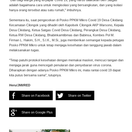
"Dan bagi warga yang terpapar Covid 19, yang harus dilakukan oleh Satgas
adalah bagaimana cara untuk mengisolasi yang bersangkutan, dan yang isolasi
hanya orang tersebut atau satu rumah," imbuhnya.
Sementara itu, saat pengecekan di Posko PPKM Mikro Covid 19 Desa Cikidang
Kecamatan Cilongok yang dihadiri oleh Kapolsek Cilongok AKP Warsono, Kepala
Desa Cikidang, Ketua Satgas Covid Desa Cikidang, Perangkat Desa Cikidang,
Ketua RW Desa Cikidang, Bhabinkamtibmas dan Babinsa, Kombes Pol M.
Firman L. Hakim, S.H., S.I.K., M.Si., juga memberikan semangat kepada petugas
Posko PPKM Mikro untuk tetap menjaga kesehatan dan tanggung jawab dalam
melaksanakan tugas.
"Tetap patuhi protokol kesehatan dengan memakai masker, mencuci tangan dan
menjaga jarak guna mencegah penularan dan penyebaran virus corona.
Diharapkan dengan adanya Posko PPKM Mikro ini, mata rantai covid 19 dapat
kita putus bersama sama", tutupnya.
Heru/JMI/RED
Share on Facebook
Share on Twitter
Share on Google Plus