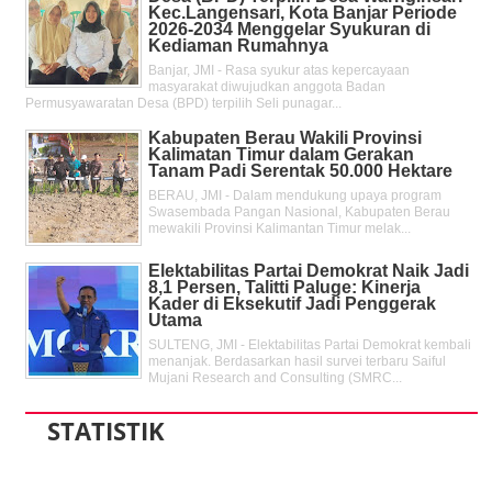
Kec.Langensari, Kota Banjar Periode
2026-2034 Menggelar Syukuran di
Kediaman Rumahnya
Banjar, JMI - Rasa syukur atas kepercayaan
masyarakat diwujudkan anggota Badan
Permusyawaratan Desa (BPD) terpilih Seli punagar...
Kabupaten Berau Wakili Provinsi
Kalimatan Timur dalam Gerakan
Tanam Padi Serentak 50.000 Hektare
BERAU, JMI - Dalam mendukung upaya program
Swasembada Pangan Nasional, Kabupaten Berau
mewakili Provinsi Kalimantan Timur melak...
Elektabilitas Partai Demokrat Naik Jadi
8,1 Persen, Talitti Paluge: Kinerja
Kader di Eksekutif Jadi Penggerak
Utama
SULTENG, JMI - Elektabilitas Partai Demokrat kembali
menanjak. Berdasarkan hasil survei terbaru Saiful
Mujani Research and Consulting (SMRC...
STATISTIK