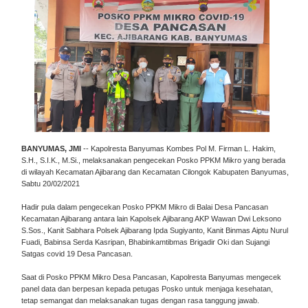
BANYUMAS, JMI
-- Kapolresta Banyumas Kombes Pol M. Firman L. Hakim,
S.H., S.I.K., M.Si., melaksanakan pengecekan Posko PPKM Mikro yang berada
di wilayah Kecamatan Ajibarang dan Kecamatan Cilongok Kabupaten Banyumas,
Sabtu 20/02/2021
Hadir pula dalam pengecekan Posko PPKM Mikro di Balai Desa Pancasan
Kecamatan Ajibarang antara lain Kapolsek Ajibarang AKP Wawan Dwi Leksono
S.Sos., Kanit Sabhara Polsek Ajibarang Ipda Sugiyanto, Kanit Binmas Aiptu Nurul
Fuadi, Babinsa Serda Kasripan, Bhabinkamtibmas Brigadir Oki dan Sujangi
Satgas covid 19 Desa Pancasan.
Saat di Posko PPKM Mikro Desa Pancasan, Kapolresta Banyumas mengecek
panel data dan berpesan kepada petugas Posko untuk menjaga kesehatan,
tetap semangat dan melaksanakan tugas dengan rasa tanggung jawab.