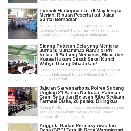
Puncak Harkopnas ke-79 Majalengka
Meriah, Ribuan Peserta Ikuti Jalan
Santai Berhadiah
MAJALENGKA, JMI – Puncak peringatan Hari
Koperasi Nasional (Harkopnas) ke-79 Tahun 2026
tingkat Kabupaten Majalengka berlangsun...
Sidang Putusan Sela yang Menjerat
Jurnalis Muhammad Harun di PN
Kelas l A Subang Memanas, Masa dan
Kuasa Hukum Desak Saksi Kunci
Wahyu Gilang Dihadirkan!
Suasana persidangan putusan sela yang menjerat
jurnalis Muhammad Harun, Bertempat di Ruang
sidang pengadilan negeri kelas IA Sub...
Jajaran Satresnarkoba Polres Subang
Ungkap 21 Kasus Narkoba, Ratusan
Gram Sabu dan Belasan Ribu Sediaan
Farmasi Disita, 26 pelaku Diringkus
Barang Bukti yang berhasil di amankan ratusan gram
sabu dan belasan ribu sediaan farmasi , saat di
tunjukan di konfrensi pers d...
Anggota Badan Permusyawaratan
Desa (BPD) Terpilih Desa Warnginsari