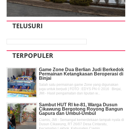
TELUSURI
TERPOPULER
Game Zone Dua Berlian Judi Berkedok
Permainan Ketangkasan Beroperasi di
Binjai
Salah satu permainan game Zone yang digunakan
juga untuk berjudi | FOTO : EDYS PN © 2016 Binjai,
JMI - Hasil pengamatan dan liputan w...
Sambut HUT RI ke-81, Warga Dusun
Cikawung Bergotong Royong Bangun
Gapura dan Umbul-Umbul
Ciamis, JMI - Semangat kemerdekaan tampak nyata di
Dusun Cikawung, RT 26/07 Desa Cintaratu,
Kecamatan Lakbok, Kabupaten Ciamis, ...