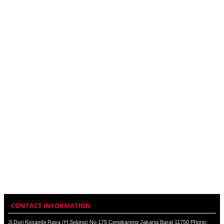
CONTACT INFORMATION
Jl.Duri Kosambi Raya (H.Selong) No.175 Cengkareng Jakarta Barat 11750 Phone: