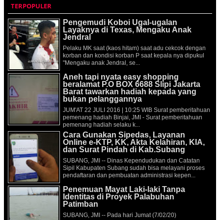
TERPOPULER
Pengemudi Koboi Ugal-ugalan
Layaknya di Texas, Mengaku Anak
Jendral
Pelaku MK saat (kaos hitam) saat adu cekcok dengan
korban dan kondisi korban P saat kepala nya dipukul
"Mengaku anak Jendral, se...
Aneh tapi nyata easy shopping
beralamat P.O BOX 6688 Slipi Jakarta
Barat tawarkan hadiah kepada yang
bukan pelanggannya
JUM'AT 22 JULI 2016 | 10:25 WIB Surat pemberitahuan
pemenang hadiah Binjai, JMI - Surat pemberitahuan
pemenang hadiah selaku k...
Cara Gunakan Sipedas, Layanan
Online e-KTP, KK, Akta Kelahiran, KIA,
dan Surat Pindah di Kab.Subang
SUBANG, JMI -- Dinas Kependudukan dan Catatan
Sipil Kabupaten Subang sudah bisa melayani proses
pendaftaran dan pembuatan administrasi kepen...
Penemuan Mayat Laki-laki Tanpa
Identitas di Proyek Palabuhan
Patimban
SUBANG, JMI -- Pada hari Jumat (7/02/20)