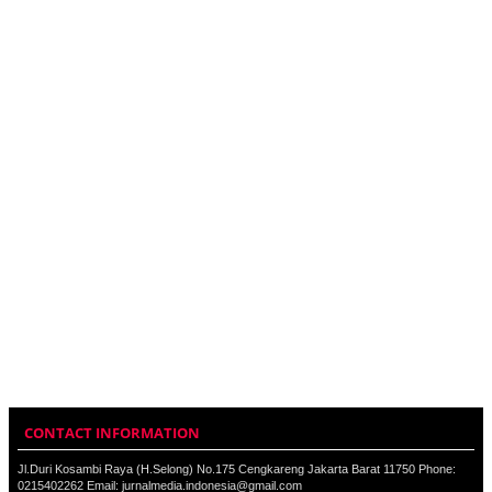
CONTACT INFORMATION
Jl.Duri Kosambi Raya (H.Selong) No.175 Cengkareng Jakarta Barat 11750 Phone:
0215402262 Email: jurnalmedia.indonesia@gmail.com