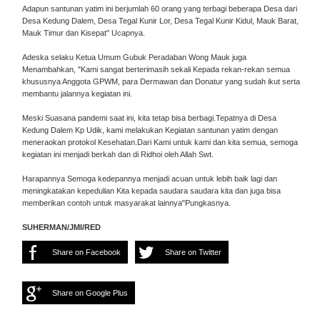
Adapun santunan yatim ini berjumlah 60 orang yang terbagi beberapa Desa dari
Desa Kedung Dalem, Desa Tegal Kunir Lor, Desa Tegal Kunir Kidul, Mauk Barat,
Mauk Timur dan Kisepat" Ucapnya.
Adeska selaku Ketua Umum Gubuk Peradaban Wong Mauk juga
Menambahkan, "Kami sangat berterimasih sekali Kepada rekan-rekan semua
khususnya Anggota GPWM, para Dermawan dan Donatur yang sudah ikut serta
membantu jalannya kegiatan ini.
Meski Suasana pandemi saat ini, kita tetap bisa berbagi.Tepatnya di Desa
Kedung Dalem Kp Udik, kami melakukan Kegiatan santunan yatim dengan
meneraokan protokol Kesehatan.Dari Kami untuk kami dan kita semua, semoga
kegiatan ini menjadi berkah dan di Ridhoi oleh Allah Swt.
Harapannya Semoga kedepannya menjadi acuan untuk lebih baik lagi dan
meningkatakan kepedulian Kita kepada saudara saudara kita dan juga bisa
memberikan contoh untuk masyarakat lainnya"Pungkasnya.
SUHERMAN/JMI/RED
Share on Facebook
Share on Twitter
Share on Google Plus