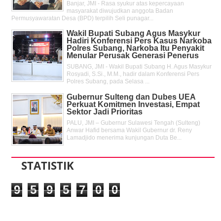
Banjar, JMI - Rasa syukur atas kepercayaan
masyarakat diwujudkan anggota Badan
Permusyawaratan Desa (BPD) terpilih Seli punagar...
Wakil Bupati Subang Agus Masykur
Hadiri Konferensi Pers Kasus Narkoba
Polres Subang, Narkoba Itu Penyakit
Menular Perusak Generasi Penerus
SUBANG, JMI - Wakil Bupati Subang H. Agus Masykur
Rosyadi, S.Si., M.M., hadir dalam Konferensi Pers
Polres Subang, pada Selasa ...
Gubernur Sulteng dan Dubes UEA
Perkuat Komitmen Investasi, Empat
Sektor Jadi Prioritas
PALU, JMI – Gubernur Sulawesi Tengah (Sulteng)
Anwar Hafid bersama Wakil Gubernur dr. Reny
Lamadjido menerima kunjungan Duta Be...
STATISTIK
9
5
9
5
7
0
0