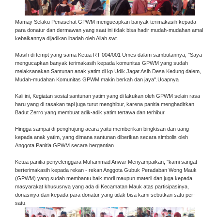
Mamay Selaku Penasehat GPWM mengucapkan banyak terimakasih kepada
para donatur dan dermawan yang saat ini tidak bisa hadir mudah-mudahan amal
kebaikannya dijadikan ibadah oleh Allah swt.
Masih di tempt yang sama Ketua RT 004/001 Umes dalam sambutannya, "Saya
mengucapkan banyak terimakasih kepada komunitas GPWM yang sudah
melaksanakan Santunan anak yatim di kp Udik Jagat Asih Desa Kedung dalem,
Mudah-mudahan Komunitas GPWM makin berkah dan jaya".Ucapnya
Kali ini, Kegiatan sosial santunan yatim yang di lakukan oleh GPWM selain rasa
haru yang di rasakan tapi juga turut menghibur, karena panitia menghadirkan
Badut Zerro yang membuat adik-adik yatim tertawa dan terhibur.
Hingga sampai di penghujung acara yaitu memberikan bingkisan dan uang
kepada anak yatim, yang dimana santunan diberikan secara simbolis oleh
Anggota Panitia GPWM secara bergantian.
Ketua panitia penyelenggara Muhammad Anwar Menyampaikan, "kami sangat
berterimakasih kepada rekan - rekan Anggota Gubuk Peradaban Wong Mauk
(GPWM) yang sudah membantu baik moril maupun materil dan juga kepada
masyarakat khususnya yang ada di Kecamatan Mauk atas partisipasinya,
donasinya dan kepada para donatur yang tidak bisa kami sebutkan satu per-
satu.