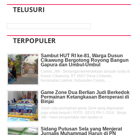
TELUSURI
TERPOPULER
Sambut HUT RI ke-81, Warga Dusun
Cikawung Bergotong Royong Bangun
Gapura dan Umbul-Umbul
Ciamis, JMI - Semangat kemerdekaan tampak nyata di
Dusun Cikawung, RT 26/07 Desa Cintaratu,
Kecamatan Lakbok, Kabupaten Ciamis, ...
Game Zone Dua Berlian Judi Berkedok
Permainan Ketangkasan Beroperasi di
Binjai
Salah satu permainan game Zone yang digunakan
juga untuk berjudi | FOTO : EDYS PN © 2016 Binjai,
JMI - Hasil pengamatan dan liputan w...
Sidang Putusan Sela yang Menjerat
Jurnalis Muhammad Harun di PN