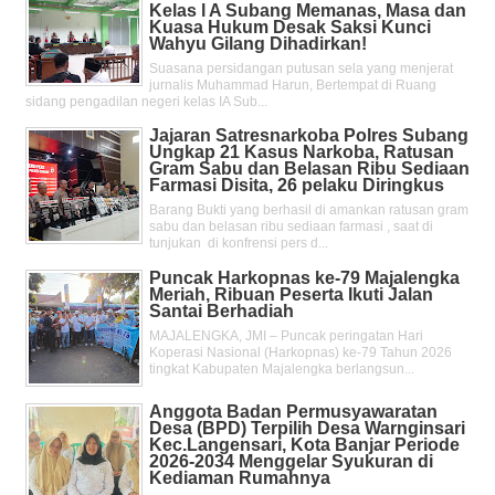
Kelas l A Subang Memanas, Masa dan
Kuasa Hukum Desak Saksi Kunci
Wahyu Gilang Dihadirkan!
Suasana persidangan putusan sela yang menjerat
jurnalis Muhammad Harun, Bertempat di Ruang
sidang pengadilan negeri kelas IA Sub...
Jajaran Satresnarkoba Polres Subang
Ungkap 21 Kasus Narkoba, Ratusan
Gram Sabu dan Belasan Ribu Sediaan
Farmasi Disita, 26 pelaku Diringkus
Barang Bukti yang berhasil di amankan ratusan gram
sabu dan belasan ribu sediaan farmasi , saat di
tunjukan di konfrensi pers d...
Puncak Harkopnas ke-79 Majalengka
Meriah, Ribuan Peserta Ikuti Jalan
Santai Berhadiah
MAJALENGKA, JMI – Puncak peringatan Hari
Koperasi Nasional (Harkopnas) ke-79 Tahun 2026
tingkat Kabupaten Majalengka berlangsun...
Anggota Badan Permusyawaratan
Desa (BPD) Terpilih Desa Warnginsari
Kec.Langensari, Kota Banjar Periode
2026-2034 Menggelar Syukuran di
Kediaman Rumahnya