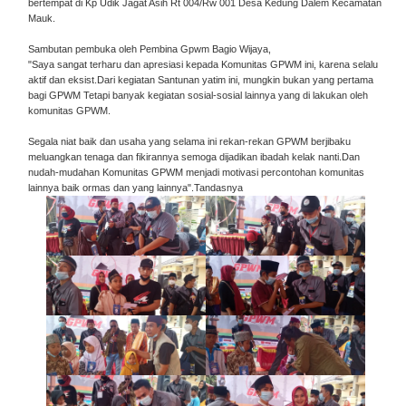
bertempat di Kp Udik Jagat Asih Rt 004/Rw 001 Desa Kedung Dalem Kecamatan
Mauk.
Sambutan pembuka oleh Pembina Gpwm Bagio Wijaya,
"Saya sangat terharu dan apresiasi kepada Komunitas GPWM ini, karena selalu
aktif dan eksist.Dari kegiatan Santunan yatim ini, mungkin bukan yang pertama
bagi GPWM Tetapi banyak kegiatan sosial-sosial lainnya yang di lakukan oleh
komunitas GPWM.
Segala niat baik dan usaha yang selama ini rekan-rekan GPWM berjibaku
meluangkan tenaga dan fikirannya semoga dijadikan ibadah kelak nanti.Dan
nudah-mudahan Komunitas GPWM menjadi motivasi percontohan komunitas
lainnya baik ormas dan yang lainnya".Tandasnya