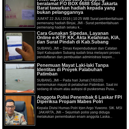
beralamat P.O BOX 6688 Slipi Jakarta
Barat tawarkan hadiah kepada yang
bukan pelanggannya
JUM'AT 22 JULI 2016 | 10:25 WIB Surat pemberitahuan
pemenang hadiah Binjai, JMI - Surat pemberitahuan
pemenang hadiah selaku k...
Cara Gunakan Sipedas, Layanan
Online e-KTP, KK, Akta Kelahiran, KIA,
dan Surat Pindah di Kab.Subang
SUBANG, JMI -- Dinas Kependudukan dan Catatan
Sipil Kabupaten Subang sudah bisa melayani proses
pendaftaran dan pembuatan administrasi kepen...
Penemuan Mayat Laki-laki Tanpa
Identitas di Proyek Palabuhan
Patimban
SUBANG, JMI -- Pada hari Jumat (7/02/20)
menemukan mayat di pelabuhan Patimban. Saat ini
sedang di visum atau autopsi di puskesmas Pusa...
Anggota Polisi Penembak 6 Laskar FPI
Diperiksa Propam Mabes Polri
Kepala Divisi Humas Polri Irjen Argo Yuwono. SIK. MSI
JAKARTA, JMI -- Sejumlah polisi yang diduga
melakukan penembakan enam anggota Laska...