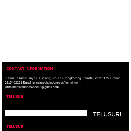
CONTACT INFORMATION
Jl.Duri Kosambi Raya (H.Selong) No.175 Cengkareng Jakarta Barat 11750 Phone:
0215402262 Email: jurnalmedia.indonesia@gmail.com
jurnalmediaindonesia2016@gmail.com
TELUSURI
TELUSURI