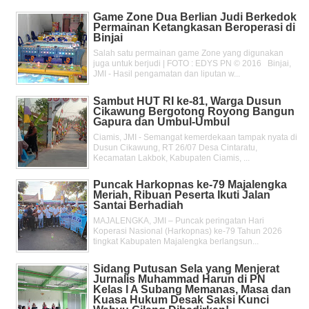
Game Zone Dua Berlian Judi Berkedok
Permainan Ketangkasan Beroperasi di
Binjai
Salah satu permainan game Zone yang digunakan
juga untuk berjudi | FOTO : EDYS PN © 2016 Binjai,
JMI - Hasil pengamatan dan liputan w...
Sambut HUT RI ke-81, Warga Dusun
Cikawung Bergotong Royong Bangun
Gapura dan Umbul-Umbul
Ciamis, JMI - Semangat kemerdekaan tampak nyata di
Dusun Cikawung, RT 26/07 Desa Cintaratu,
Kecamatan Lakbok, Kabupaten Ciamis, ...
Puncak Harkopnas ke-79 Majalengka
Meriah, Ribuan Peserta Ikuti Jalan
Santai Berhadiah
MAJALENGKA, JMI – Puncak peringatan Hari
Koperasi Nasional (Harkopnas) ke-79 Tahun 2026
tingkat Kabupaten Majalengka berlangsun...
Sidang Putusan Sela yang Menjerat
Jurnalis Muhammad Harun di PN
Kelas l A Subang Memanas, Masa dan
Kuasa Hukum Desak Saksi Kunci