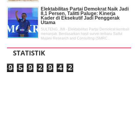
Elektabilitas Partai Demokrat Naik Jadi
8,1 Persen, Talitti Paluge: Kinerja
Kader di Eksekutif Jadi Penggerak
Utama
SULTENG, JMI - Elektabilitas Partai Demokrat kembali
menanjak. Berdasarkan hasil survei terbaru Saiful
Mujani Research and Consulting (SMRC...
STATISTIK
9
5
9
2
9
4
2