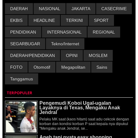
DAERAH
NASIONAL
JAKARTA
CASECRIME
EKBIS
HEADLINE
TERKINI
SPORT
PENDIDIKAN
INTERNASIONAL
REGIONAL
SEGARBUGAR
Tekno/Internet
DAERAH/PENDIDIKAN
OPINI
MOSLEM
FOTO
Otomotif
Megapolitan
Sains
Tanggamus
TERPOPULER
Pengemudi Koboi Ugal-ugalan
Layaknya di Texas, Mengaku Anak
Jendral
Pelaku MK saat (kaos hitam) saat adu cekcok dengan
korban dan kondisi korban P saat kepala nya dipukul
"Mengaku anak Jendral, se...
Aneh tapi nyata easy shopping