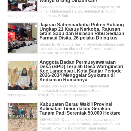
Wahyu Gilang Dihadirkan!
Suasana persidangan putusan sela yang menjerat
jurnalis Muhammad Harun, Bertempat di Ruang
sidang pengadilan negeri kelas IA Sub...
Jajaran Satresnarkoba Polres Subang
Ungkap 21 Kasus Narkoba, Ratusan
Gram Sabu dan Belasan Ribu Sediaan
Farmasi Disita, 26 pelaku Diringkus
Barang Bukti yang berhasil di amankan ratusan gram
sabu dan belasan ribu sediaan farmasi , saat di
tunjukan di konfrensi pers d...
Anggota Badan Permusyawaratan
Desa (BPD) Terpilih Desa Warnginsari
Kec.Langensari, Kota Banjar Periode
2026-2034 Menggelar Syukuran di
Kediaman Rumahnya
Banjar, JMI - Rasa syukur atas kepercayaan
masyarakat diwujudkan anggota Badan
Permusyawaratan Desa (BPD) terpilih Seli punagar...
Kabupaten Berau Wakili Provinsi
Kalimatan Timur dalam Gerakan
Tanam Padi Serentak 50.000 Hektare
BERAU, JMI - Dalam mendukung upaya program
Swasembada Pangan Nasional, Kabupaten Berau
mewakili Provinsi Kalimantan Timur melak...