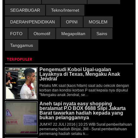
SEGARBUGAR
Tekno/Internet
DAERAH/PENDIDIKAN
OPINI
MOSLEM
FOTO
Otomotif
Megapolitan
Sains
Tanggamus
TERPOPULER
Pengemudi Koboi Ugal-ugalan
Layaknya di Texas, Mengaku Anak
Jendral
Pelaku MK saat (kaos hitam) saat adu cekcok dengan
korban dan kondisi korban P saat kepala nya dipukul
"Mengaku anak Jendral, se...
Aneh tapi nyata easy shopping
beralamat P.O BOX 6688 Slipi Jakarta
Barat tawarkan hadiah kepada yang
bukan pelanggannya
JUM'AT 22 JULI 2016 | 10:25 WIB Surat pemberitahuan
pemenang hadiah Binjai, JMI - Surat pemberitahuan
pemenang hadiah selaku k...