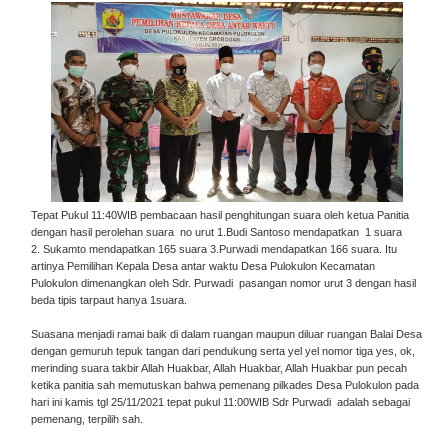
Tepat Pukul 11:40WIB pembacaan hasil penghitungan suara oleh ketua Panitia
dengan hasil perolehan suara no urut 1.Budi Santoso mendapatkan 1 suara
2. Sukamto mendapatkan 165 suara 3.Purwadi mendapatkan 166 suara. Itu
artinya Pemilihan Kepala Desa antar waktu Desa Pulokulon Kecamatan
Pulokulon dimenangkan oleh Sdr. Purwadi pasangan nomor urut 3 dengan hasil
beda tipis tarpaut hanya 1suara.
Suasana menjadi ramai baik di dalam ruangan maupun diluar ruangan Balai Desa
dengan gemuruh tepuk tangan dari pendukung serta yel yel nomor tiga yes, ok,
merinding suara takbir Allah Huakbar, Allah Huakbar, Allah Huakbar pun pecah
ketika panitia sah memutuskan bahwa pemenang pilkades Desa Pulokulon pada
hari ini kamis tgl 25/11/2021 tepat pukul 11:00WIB Sdr Purwadi adalah sebagai
pemenang, terpilih sah.