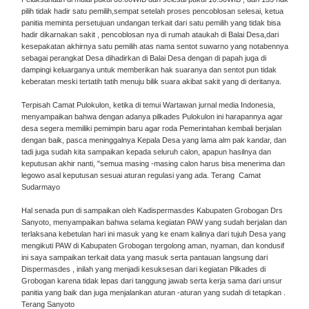
pilih tidak hadir satu pemilih,sempat setelah proses pencoblosan selesai, ketua
panitia meminta persetujuan undangan terkait dari satu pemilih yang tidak bisa
hadir dikarnakan sakit , pencoblosan nya di rumah ataukah di Balai Desa,dari
kesepakatan akhirnya satu pemilih atas nama sentot suwarno yang notabennya
sebagai perangkat Desa dihadirkan di Balai Desa dengan di papah juga di
dampingi keluarganya untuk memberikan hak suaranya dan sentot pun tidak
keberatan meski tertatih tatih menuju bilik suara akibat sakit yang di deritanya.
Terpisah Camat Pulokulon, ketika di temui Wartawan jurnal media Indonesia,
menyampaikan bahwa dengan adanya pilkades Pulokulon ini harapannya agar
desa segera memiliki pemimpin baru agar roda Pemerintahan kembali berjalan
dengan baik, pasca meninggalnya Kepala Desa yang lama alm pak kandar, dan
tadi juga sudah kita sampaikan kepada seluruh calon, apapun hasilnya dan
keputusan akhir nanti, "semua masing -masing calon harus bisa menerima dan
legowo asal keputusan sesuai aturan regulasi yang ada. Terang Camat
Sudarmayo
Hal senada pun di sampaikan oleh Kadispermasdes Kabupaten Grobogan Drs
Sanyoto, menyampaikan bahwa selama kegiatan PAW yang sudah berjalan dan
terlaksana kebetulan hari ini masuk yang ke enam kalinya dari tujuh Desa yang
mengikuti PAW di Kabupaten Grobogan tergolong aman, nyaman, dan kondusif
ini saya sampaikan terkait data yang masuk serta pantauan langsung dari
Dispermasdes , inilah yang menjadi kesuksesan dari kegiatan Pilkades di
Grobogan karena tidak lepas dari tanggung jawab serta kerja sama dari unsur
panitia yang baik dan juga menjalankan aturan -aturan yang sudah di tetapkan .
Terang Sanyoto