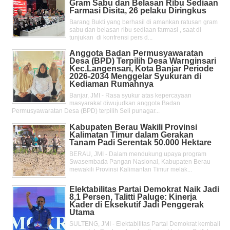
Gram Sabu dan Belasan Ribu Sediaan
Farmasi Disita, 26 pelaku Diringkus
Barang Bukti yang berhasil di amankan ratusan gram
sabu dan belasan ribu sediaan farmasi , saat di
tunjukan di konfrensi pers d...
Anggota Badan Permusyawaratan
Desa (BPD) Terpilih Desa Warnginsari
Kec.Langensari, Kota Banjar Periode
2026-2034 Menggelar Syukuran di
Kediaman Rumahnya
Banjar, JMI - Rasa syukur atas kepercayaan
masyarakat diwujudkan anggota Badan
Permusyawaratan Desa (BPD) terpilih Seli punagar...
Kabupaten Berau Wakili Provinsi
Kalimatan Timur dalam Gerakan
Tanam Padi Serentak 50.000 Hektare
BERAU, JMI - Dalam mendukung upaya program
Swasembada Pangan Nasional, Kabupaten Berau
mewakili Provinsi Kalimantan Timur melak...
Elektabilitas Partai Demokrat Naik Jadi
8,1 Persen, Talitti Paluge: Kinerja
Kader di Eksekutif Jadi Penggerak
Utama
SULTENG, JMI - Elektabilitas Partai Demokrat kembali