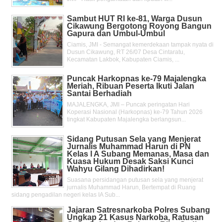
Sambut HUT RI ke-81, Warga Dusun
Cikawung Bergotong Royong Bangun
Gapura dan Umbul-Umbul
Ciamis, JMI - Semangat kemerdekaan tampak nyata di
Dusun Cikawung, RT 26/07 Desa Cintaratu,
Kecamatan Lakbok, Kabupaten Ciamis, ...
Puncak Harkopnas ke-79 Majalengka
Meriah, Ribuan Peserta Ikuti Jalan
Santai Berhadiah
MAJALENGKA, JMI – Puncak peringatan Hari
Koperasi Nasional (Harkopnas) ke-79 Tahun 2026
tingkat Kabupaten Majalengka berlangsun...
Sidang Putusan Sela yang Menjerat
Jurnalis Muhammad Harun di PN
Kelas l A Subang Memanas, Masa dan
Kuasa Hukum Desak Saksi Kunci
Wahyu Gilang Dihadirkan!
Suasana persidangan putusan sela yang menjerat
jurnalis Muhammad Harun, Bertempat di Ruang
sidang pengadilan negeri kelas IA Sub...
Jajaran Satresnarkoba Polres Subang
Ungkap 21 Kasus Narkoba, Ratusan