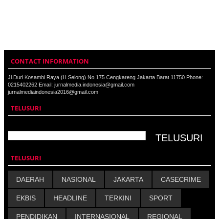
CONTACT INFORMATION
Jl.Duri Kosambi Raya (H.Selong) No.175 Cengkareng Jakarta Barat 11750 Phone:
0215402262 Email: jurnalmedia.indonesia@gmail.com
jurnalmediaindonesia2016@gmail.com
TELUSURI
TELUSURI
DAERAH
NASIONAL
JAKARTA
CASECRIME
EKBIS
HEADLINE
TERKINI
SPORT
PENDIDIKAN
INTERNASIONAL
REGIONAL