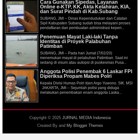
Cara Gunakan Sipedas, Layanan
Online e-KTP, KK, Akta Kelahiran, KIA,
dan Surat Pindah di Kab.Subang
SUBANG, JMI -- Dinas Kependudukan dan Catatan
Sipil Kabupaten Subang sudah bisa melayani proses
pendaftaran dan pembuatan administrasi kepen...
Penemuan Mayat Laki-laki Tanpa
Identitas di Proyek Palabuhan
Patimban
SUBANG, JMI -- Pada hari Jumat (7/02/20)
menemukan mayat di pelabuhan Patimban. Saat ini
sedang di visum atau autopsi di puskesmas Pusa...
Anggota Polisi Penembak 6 Laskar FPI
Diperiksa Propam Mabes Polri
Kepala Divisi Humas Polri Irjen Argo Yuwono. SIK. MSI
JAKARTA, JMI -- Sejumlah polisi yang diduga
melakukan penembakan enam anggota Laska...
Copyright © 2025
JURNAL MEDIA Indonesia
Created By
and
My Blogger Themes