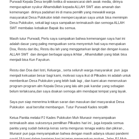
Purwadi Kepala Desa terpilih ketika di wawancarai oleh awak media, dirinya
mengucapkan syukur Alhamdulilah kepada ALLAH SWT atas amanah dan
kemenangan dirinya padahari ini di mana pemilih yang mewakili warga
masyarakat Desa Pulokulon telah mempercayakan saya untuk bisa memimpin
Desa Pulokulon, sekali lagi saya sampaikan terimakasih dan semoga ALLAH
SWT membalas kebaikan Bapak ibu semua.
Masih tutur Purwadi, Perlu saya sampaikan bahwa kemenangan saya hari ini
adalah dasar yang paling menguatkan serta menyentuh hati saya merupakan
Doa, Restu dari ibu, Restu ibu lah yang menggetarkan langit dan dengan kuasa
ALLAH SWT dan dengan berbagai upaya ikhtiar , Alhamdulilah yang tidak bisa
menjadi bisa Kun Fayukun.
Restu dan Doa dari Istri, Keluarga , serta seluruh warga masyarakat pun juga
menjadi kekuatan besar bagi kami, motivasi saya ikut di Pilkades ini adalah untuk
memberikan Desa Pulokulon yang lebih baik lagi , dan kami akan meneruskan
program-program alm Kepala Desa yang lalu alm pak kandar yang sebagian
belum terlaksana,dan saya doakan semoga alm mendapat tempat yang layak.
Saya pun siap menerima kritikan saran dan masukan dari masyarakat Desa
Pulokulon asal bersifat membangun. Tutur Purwadi Kades terpilih
Ketua Panitia melalui PJ Kades Pulokulon Muh Munasir menyampaikan
terimakasih atas suksesnya pemilihan Pilkades hari ini , juga kepada semua
panita yang sudah bekerja keras serta menguras tenaga waktu dan pikiran ,
Munasir pun juga menyampaikan bahwa dengan masih adanya situasi pandemi
covid 19 kami dalam kegiatan hari ini tetap menerapkan prokes. Jelas PJ Muh