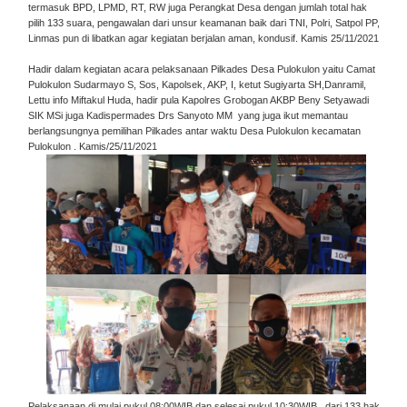
termasuk BPD, LPMD, RT, RW juga Perangkat Desa dengan jumlah total hak
pilih 133 suara, pengawalan dari unsur keamanan baik dari TNI, Polri, Satpol PP,
Linmas pun di libatkan agar kegiatan berjalan aman, kondusif. Kamis 25/11/2021
Hadir dalam kegiatan acara pelaksanaan Pilkades Desa Pulokulon yaitu Camat
Pulokulon Sudarmayo S, Sos, Kapolsek, AKP, I, ketut Sugiyarta SH,Danramil,
Lettu info Miftakul Huda, hadir pula Kapolres Grobogan AKBP Beny Setyawadi
SIK MSi juga Kadispermades Drs Sanyoto MM yang juga ikut memantau
berlangsungnya pemilihan Pilkades antar waktu Desa Pulokulon kecamatan
Pulokulon . Kamis/25/11/2021
Pelaksanaan di mulai pukul 08:00WIB dan selesai pukul 10:30WIB , dari 133 hak