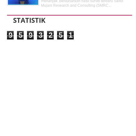
menanjak. Berdasarkan hasil survei terbaru Saiful
Mujani Research and Consulting (SMRC...
STATISTIK
9
5
9
3
2
5
1