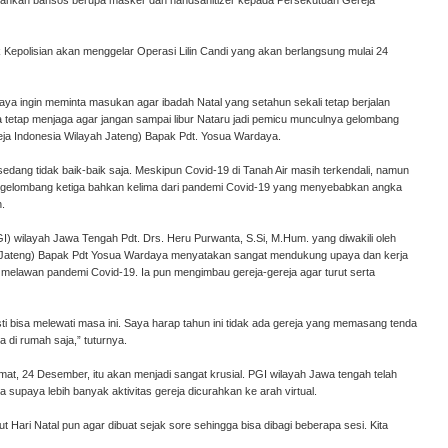
rahkan bansos berupa masker dan handsanitizer kepada Persekutuan Gereja
polisian akan menggelar Operasi Lilin Candi yang akan berlangsung mulai 24
i saya ingin meminta masukan agar ibadah Natal yang setahun sekali tetap berjalan
a tetap menjaga agar jangan sampai libur Nataru jadi pemicu munculnya gelombang
eja Indonesia Wilayah Jateng) Bapak Pdt. Yosua Wardaya.
dang tidak baik-baik saja. Meskipun Covid-19 di Tanah Air masih terkendali, namun
ai gelombang ketiga bahkan kelima dari pandemi Covid-19 yang menyebabkan angka
n.
) wilayah Jawa Tengah Pdt. Drs. Heru Purwanta, S.Si, M.Hum. yang diwakili oleh
 Jateng) Bapak Pdt Yosua Wardaya menyatakan sangat mendukung upaya dan kerja
 melawan pandemi Covid-19. Ia pun mengimbau gereja-gereja agar turut serta
i bisa melewati masa ini. Saya harap tahun ini tidak ada gereja yang memasang tenda
 di rumah saja,” tuturnya.
mat, 24 Desember, itu akan menjadi sangat krusial. PGI wilayah Jawa tengah telah
 supaya lebih banyak aktivitas gereja dicurahkan ke arah virtual.
 Hari Natal pun agar dibuat sejak sore sehingga bisa dibagi beberapa sesi. Kita