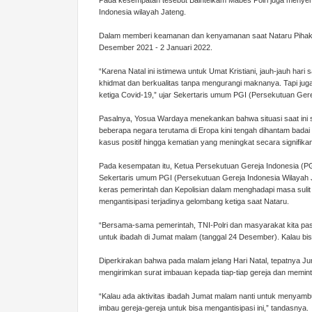
Pada kesempatan tesebut Baintelkam Mabes Polri juga menye
Indonesia wilayah Jateng.
Dalam memberi keamanan dan kenyamanan saat Nataru Pihak Ke
Desember 2021 - 2 Januari 2022.
“Karena Natal ini istimewa untuk Umat Kristiani, jauh-jauh har
khidmat dan berkualitas tanpa mengurangi maknanya. Tapi jug
ketiga Covid-19,” ujar Sekertaris umum PGI (Persekutuan Ger
Pasalnya, Yosua Wardaya menekankan bahwa situasi saat ini se
beberapa negara terutama di Eropa kini tengah dihantam bad
kasus positif hingga kematian yang meningkat secara signifika
Pada kesempatan itu, Ketua Persekutuan Gereja Indonesia (PGI
Sekertaris umum PGI (Persekutuan Gereja Indonesia Wilayah
keras pemerintah dan Kepolisian dalam menghadapi masa sulit
mengantisipasi terjadinya gelombang ketiga saat Nataru.
“Bersama-sama pemerintah, TNI-Polri dan masyarakat kita past
untuk ibadah di Jumat malam (tanggal 24 Desember). Kalau bisa
Diperkirakan bahwa pada malam jelang Hari Natal, tepatnya Ju
mengirimkan surat imbauan kepada tiap-tiap gereja dan meminta
“Kalau ada aktivitas ibadah Jumat malam nanti untuk menyambut
imbau gereja-gereja untuk bisa mengantisipasi ini,” tandasnya.