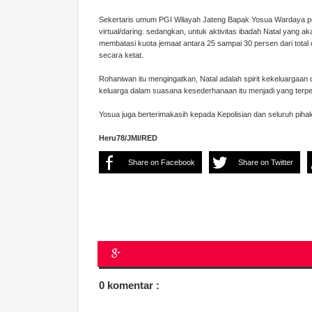
Sekertaris umum PGI Wilayah Jateng Bapak Yosua Wardaya pun
virtual/daring. sedangkan, untuk aktivitas ibadah Natal yang a
membatasi kuota jemaat antara 25 sampai 30 persen dari total
secara ketat.
Rohaniwan itu mengingatkan, Natal adalah spirit kekeluarga
keluarga dalam suasana kesederhanaan itu menjadi yang terpe
Yosua juga berterimakasih kepada Kepolisian dan seluruh piha
Heru78/JMI/RED
Share on Facebook
Share on Twitter
0 komentar :