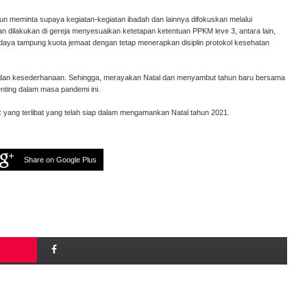
 meminta supaya kegiatan-kegiatan ibadah dan lainnya difokuskan melalui
kan dilakukan di gereja menyesuaikan ketetapan ketentuan PPKM leve 3, antara lain,
 daya tampung kuota jemaat dengan tetap menerapkan disiplin protokol kesehatan
an dan kesederhanaan. Sehingga, merayakan Natal dan menyambut tahun baru bersama
nting dalam masa pandemi ini.
k yang terlibat yang telah siap dalam mengamankan Natal tahun 2021.
Share on Google Plus