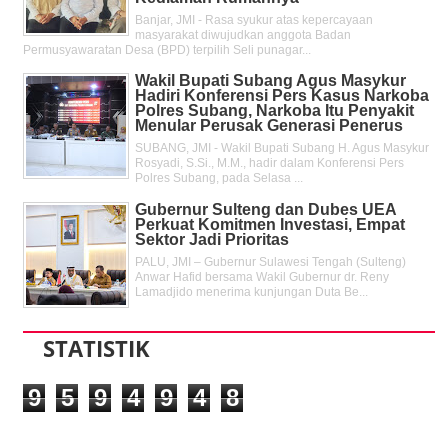
Banjar, JMI - Rasa syukur atas kepercayaan
masyarakat diwujudkan anggota Badan
Permusyawaratan Desa (BPD) terpilih Seli punagar...
Wakil Bupati Subang Agus Masykur
Hadiri Konferensi Pers Kasus Narkoba
Polres Subang, Narkoba Itu Penyakit
Menular Perusak Generasi Penerus
SUBANG, JMI - Wakil Bupati Subang H. Agus Masykur
Rosyadi, S.Si., M.M., hadir dalam Konferensi Pers
Polres Subang, pada Selasa ...
Gubernur Sulteng dan Dubes UEA
Perkuat Komitmen Investasi, Empat
Sektor Jadi Prioritas
PALU, JMI – Gubernur Sulawesi Tengah (Sulteng)
Anwar Hafid bersama Wakil Gubernur dr. Reny
Lamadjido menerima kunjungan Duta Be...
STATISTIK
9
5
9
4
9
4
8