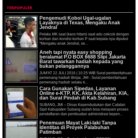
TERPOPULER
Pengemudi Koboi Ugal-ugalan
Layaknya di Texas, Mengaku Anak
Jendral
Pelaku MK saat (kaos hitam) saat adu cekcok dengan
korban dan kondisi korban P saat kepala nya dipukul
"Mengaku anak Jendral, se...
Aneh tapi nyata easy shopping
beralamat P.O BOX 6688 Slipi Jakarta
Barat tawarkan hadiah kepada yang
bukan pelanggannya
JUM'AT 22 JULI 2016 | 10:25 WIB Surat pemberitahuan
pemenang hadiah Binjai, JMI - Surat pemberitahuan
pemenang hadiah selaku k...
Cara Gunakan Sipedas, Layanan
Online e-KTP, KK, Akta Kelahiran, KIA,
dan Surat Pindah di Kab.Subang
SUBANG, JMI -- Dinas Kependudukan dan Catatan
Sipil Kabupaten Subang sudah bisa melayani proses
pendaftaran dan pembuatan administrasi kepen...
Penemuan Mayat Laki-laki Tanpa
Identitas di Proyek Palabuhan
Patimban