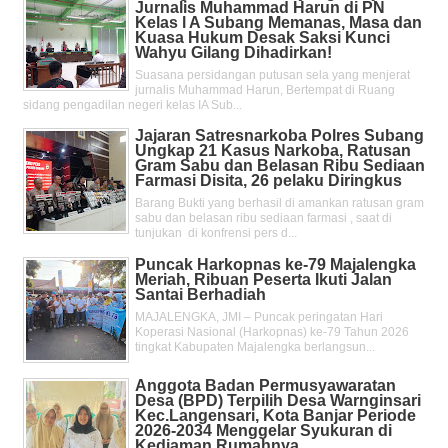
Jurnalis Muhammad Harun di PN
Kelas l A Subang Memanas, Masa dan
Kuasa Hukum Desak Saksi Kunci
Wahyu Gilang Dihadirkan!
Suasana persidangan putusan sela yang menjerat
jurnalis Muhammad Harun, Bertempat di Ruang
sidang pengadilan negeri kelas IA Sub...
Jajaran Satresnarkoba Polres Subang
Ungkap 21 Kasus Narkoba, Ratusan
Gram Sabu dan Belasan Ribu Sediaan
Farmasi Disita, 26 pelaku Diringkus
Barang Bukti yang berhasil di amankan ratusan gram
sabu dan belasan ribu sediaan farmasi , saat di
tunjukan di konfrensi pers d...
Puncak Harkopnas ke-79 Majalengka
Meriah, Ribuan Peserta Ikuti Jalan
Santai Berhadiah
MAJALENGKA, JMI – Puncak peringatan Hari
Koperasi Nasional (Harkopnas) ke-79 Tahun 2026
tingkat Kabupaten Majalengka berlangsun...
Anggota Badan Permusyawaratan
Desa (BPD) Terpilih Desa Warnginsari
Kec.Langensari, Kota Banjar Periode
2026-2034 Menggelar Syukuran di
Kediaman Rumahnya