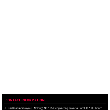
CONTACT INFORMATION
Jl.Duri Kosambi Raya (H.Selong) No.175 Cengkareng Jakarta Barat 11750 Phone: