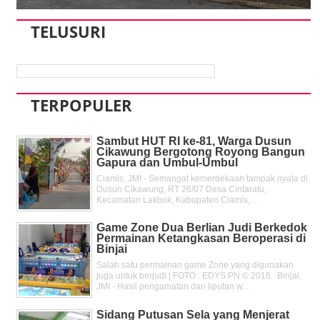
TELUSURI
TERPOPULER
Sambut HUT RI ke-81, Warga Dusun
Cikawung Bergotong Royong Bangun
Gapura dan Umbul-Umbul
Ciamis, JMI - Semangat kemerdekaan tampak nyata di
Dusun Cikawung, RT 26/07 Desa Cintaratu,
Kecamatan Lakbok, Kabupaten Ciamis, ...
Game Zone Dua Berlian Judi Berkedok
Permainan Ketangkasan Beroperasi di
Binjai
Salah satu permainan game Zone yang digunakan
juga untuk berjudi | FOTO : EDYS PN © 2016 Binjai,
JMI - Hasil pengamatan dan liputan w...
Sidang Putusan Sela yang Menjerat