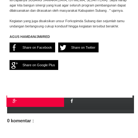
tercapainya SUBANG JAWARA (JAYA, ISTIMEWA, SEJAHTERA). Saya harap
agar kita bangun sinergi yang kuat agar seluruh program pembangunan dapat
dilaksanakan dan dirasakan oleh masyarakat Kabupaten Subang . " ujarnya.
Kegiatan yang juga disaksikan unsur Forkopimda Subang dan sejumlah tamu
undangan berlangsung cukup kondusif hingga kegiatan tersebut berakhir.
AGUS HAMDAN/JMI/RED
Share on Facebook
Share on Twitter
Share on Google Plus
0 komentar :