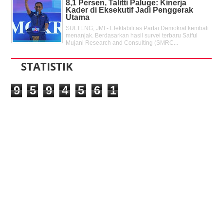
8,1 Persen, Talitti Paluge: Kinerja
Kader di Eksekutif Jadi Penggerak
Utama
SULTENG, JMI - Elektabilitas Partai Demokrat kembali
menanjak. Berdasarkan hasil survei terbaru Saiful
Mujani Research and Consulting (SMRC...
STATISTIK
9
5
9
4
5
6
1