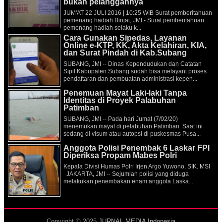
bukan pelanggannya
JUM'AT 22 JULI 2016 | 10:25 WIB Surat pemberitahuan
pemenang hadiah Binjai, JMI - Surat pemberitahuan
pemenang hadiah selaku k...
Cara Gunakan Sipedas, Layanan
Online e-KTP, KK, Akta Kelahiran, KIA,
dan Surat Pindah di Kab.Subang
SUBANG, JMI -- Dinas Kependudukan dan Catatan
Sipil Kabupaten Subang sudah bisa melayani proses
pendaftaran dan pembuatan administrasi kepen...
Penemuan Mayat Laki-laki Tanpa
Identitas di Proyek Palabuhan
Patimban
SUBANG, JMI -- Pada hari Jumat (7/02/20)
menemukan mayat di pelabuhan Patimban. Saat ini
sedang di visum atau autopsi di puskesmas Pusa...
Anggota Polisi Penembak 6 Laskar FPI
Diperiksa Propam Mabes Polri
Kepala Divisi Humas Polri Irjen Argo Yuwono. SIK. MSI
JAKARTA, JMI -- Sejumlah polisi yang diduga
melakukan penembakan enam anggota Laska...
Copyright © 2025
JURNAL MEDIA Indonesia