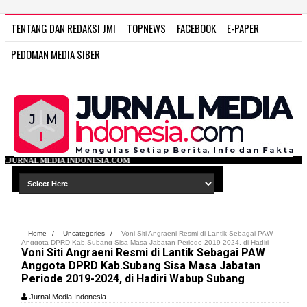
TENTANG DAN REDAKSI JMI
TOPNEWS
FACEBOOK
E-PAPER
PEDOMAN MEDIA SIBER
ONESIA.COM
Home
/
Uncategories
/
Voni Siti Angraeni Resmi di Lantik Sebagai PAW
Anggota DPRD Kab.Subang Sisa Masa Jabatan Periode 2019-2024, di Hadiri
Voni Siti Angraeni Resmi di Lantik Sebagai PAW
Wabup Subang
Anggota DPRD Kab.Subang Sisa Masa Jabatan
Periode 2019-2024, di Hadiri Wabup Subang
Jurnal Media Indonesia