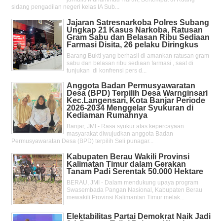
sidang pengadilan negeri kelas IA Sub...
Jajaran Satresnarkoba Polres Subang
Ungkap 21 Kasus Narkoba, Ratusan
Gram Sabu dan Belasan Ribu Sediaan
Farmasi Disita, 26 pelaku Diringkus
Barang Bukti yang berhasil di amankan ratusan gram
sabu dan belasan ribu sediaan farmasi , saat di
tunjukan di konfrensi pers d...
Anggota Badan Permusyawaratan
Desa (BPD) Terpilih Desa Warnginsari
Kec.Langensari, Kota Banjar Periode
2026-2034 Menggelar Syukuran di
Kediaman Rumahnya
Banjar, JMI - Rasa syukur atas kepercayaan
masyarakat diwujudkan anggota Badan
Permusyawaratan Desa (BPD) terpilih Seli punagar...
Kabupaten Berau Wakili Provinsi
Kalimatan Timur dalam Gerakan
Tanam Padi Serentak 50.000 Hektare
BERAU, JMI - Dalam mendukung upaya program
Swasembada Pangan Nasional, Kabupaten Berau
mewakili Provinsi Kalimantan Timur melak...
Elektabilitas Partai Demokrat Naik Jadi