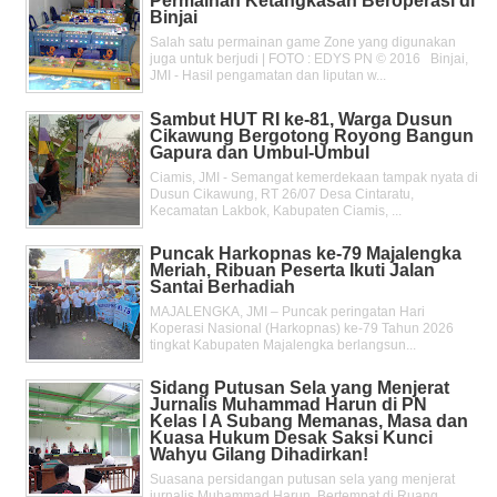
Permainan Ketangkasan Beroperasi di
Binjai
Salah satu permainan game Zone yang digunakan
juga untuk berjudi | FOTO : EDYS PN © 2016 Binjai,
JMI - Hasil pengamatan dan liputan w...
Sambut HUT RI ke-81, Warga Dusun
Cikawung Bergotong Royong Bangun
Gapura dan Umbul-Umbul
Ciamis, JMI - Semangat kemerdekaan tampak nyata di
Dusun Cikawung, RT 26/07 Desa Cintaratu,
Kecamatan Lakbok, Kabupaten Ciamis, ...
Puncak Harkopnas ke-79 Majalengka
Meriah, Ribuan Peserta Ikuti Jalan
Santai Berhadiah
MAJALENGKA, JMI – Puncak peringatan Hari
Koperasi Nasional (Harkopnas) ke-79 Tahun 2026
tingkat Kabupaten Majalengka berlangsun...
Sidang Putusan Sela yang Menjerat
Jurnalis Muhammad Harun di PN
Kelas l A Subang Memanas, Masa dan
Kuasa Hukum Desak Saksi Kunci
Wahyu Gilang Dihadirkan!
Suasana persidangan putusan sela yang menjerat
jurnalis Muhammad Harun, Bertempat di Ruang