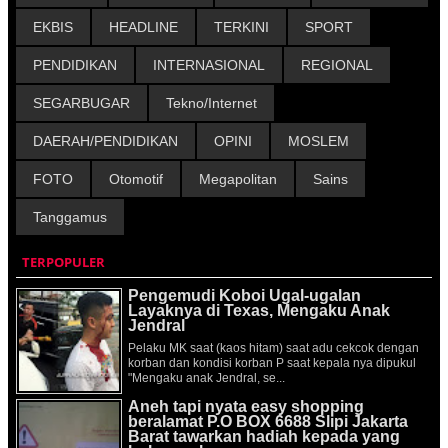
EKBIS
HEADLINE
TERKINI
SPORT
PENDIDIKAN
INTERNASIONAL
REGIONAL
SEGARBUGAR
Tekno/Internet
DAERAH/PENDIDIKAN
OPINI
MOSLEM
FOTO
Otomotif
Megapolitan
Sains
Tanggamus
TERPOPULER
Pengemudi Koboi Ugal-ugalan
Layaknya di Texas, Mengaku Anak
Jendral
Pelaku MK saat (kaos hitam) saat adu cekcok dengan
korban dan kondisi korban P saat kepala nya dipukul
"Mengaku anak Jendral, se...
Aneh tapi nyata easy shopping
beralamat P.O BOX 6688 Slipi Jakarta
Barat tawarkan hadiah kepada yang