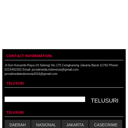
CONTACT INFORMATION
Jl.Duri Kosambi Raya (H.Selong) No.175 Cengkareng Jakarta Barat 11750 Phone:
0215402262 Email: jurnalmedia.indonesia@gmail.com
jurnalmediaindonesia2016@gmail.com
TELUSURI
TELUSURI
DAERAH
NASIONAL
JAKARTA
CASECRIME