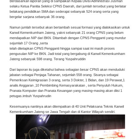
Berdasarkan laporan yang di sampaikan Kepala Divisi Administrasi Jusman
selaku Ketua Panitia Seleksi CPNS Daerah, dari jumlah tersebut yang berlatar
belakang pendidikan SMA dan sederajat sebanyak 524 orang serta yang
bergelar sarjana sebanyak 36 orang.
Namun jumlah tersebut akan bertambah sesuai formasi yang dialokasikan untuk
Kanwil Kemenkumham Jateng, yakni sebanyak 21 orang CPNS yang belum
mendapatkan NIP dari BKN. Ditambah dengan CPNS Pengganti yang mundur
sejumlah 17 Orang ,serta
telah ditetapkan CPNS Pengganti hingga sampai saat ini masih proses
pengusulan NIP ke BKN. Jadi total yang bergabung di Kanwil Kemenkumham
Jateng sebanyak 598 orang. Terang Yuspahruddin
Dari laporan itu juga diketahui bahwa sebagian besar CPNS akan menduduki
jabatan sebagai Penjaga Tahanan, sejumlah 558 orang. Sisanya sebagai
Pemeriksan Keimigrasian 3 orang, serta 3 Dokter, 1 Bidan, dan 19 Perawat,1
analis Anggaran ,10 Pembimbing Kemasyarakatan , serta Penyuluh Hukum,
Pranata Komputer dan Pranata Keuangan yang masing-masing akan diisi 1
petugas.imbuh Yuspahrudin
Kesemuanya nantinya akan ditempatkan di 40 Unit Pelaksana Teknis Kanwil
Kemenkumham Jateng se Jawa Tengah dan di Kantor Wilayah sendiri.