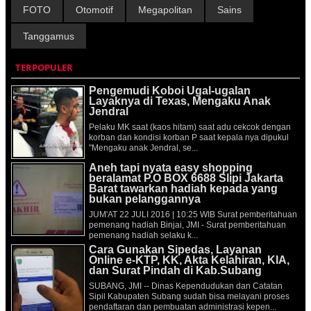
FOTO
Otomotif
Megapolitan
Sains
Tanggamus
TERPOPULER
Pengemudi Koboi Ugal-ugalan
Layaknya di Texas, Mengaku Anak
Jendral
Pelaku MK saat (kaos hitam) saat adu cekcok dengan
korban dan kondisi korban P saat kepala nya dipukul
"Mengaku anak Jendral, se...
Aneh tapi nyata easy shopping
beralamat P.O BOX 6688 Slipi Jakarta
Barat tawarkan hadiah kepada yang
bukan pelanggannya
JUM'AT 22 JULI 2016 | 10:25 WIB Surat pemberitahuan
pemenang hadiah Binjai, JMI - Surat pemberitahuan
pemenang hadiah selaku k...
Cara Gunakan Sipedas, Layanan
Online e-KTP, KK, Akta Kelahiran, KIA,
dan Surat Pindah di Kab.Subang
SUBANG, JMI -- Dinas Kependudukan dan Catatan
Sipil Kabupaten Subang sudah bisa melayani proses
pendaftaran dan pembuatan administrasi kepen...