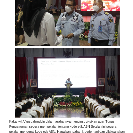
Kakanwil A Yuspahruddin dalam arahannya menginstruksikan agar Tunas
Pengayoman segera mempelajari tentang kode etik ASN Setelah ini segera
pelajari mengenai kode etik ASN. Hapalkan, pahami, pedomani dan dilaksanakan