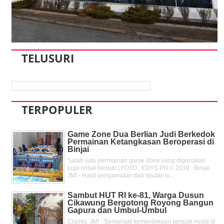
TELUSURI
TERPOPULER
Game Zone Dua Berlian Judi Berkedok
Permainan Ketangkasan Beroperasi di
Binjai
Salah satu permainan game Zone yang digunakan
juga untuk berjudi | FOTO : EDYS PN © 2016 Binjai,
JMI - Hasil pengamatan dan liputan w...
Sambut HUT RI ke-81, Warga Dusun
Cikawung Bergotong Royong Bangun
Gapura dan Umbul-Umbul
Ciamis, JMI - Semangat kemerdekaan tampak nyata di