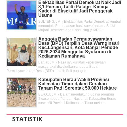
Elektabilitas Partai Demokrat Naik Jadi
8,1 Persen, Talitti Paluge: Kinerja
Kader di Eksekutif Jadi Penggerak
Utama
SULTENG, JMI - Elektabilitas Partai Demokrat kembali
menanjak. Berdasarkan hasil survei terbaru Saiful
Mujani Research and Consulting (SMRC...
Anggota Badan Permusyawaratan
Desa (BPD) Terpilih Desa Warnginsari
Kec.Langensari, Kota Banjar Periode
2026-2034 Menggelar Syukuran di
Kediaman Rumahnya
Banjar, JMI - Rasa syukur atas kepercayaan
masyarakat diwujudkan anggota Badan
Permusyawaratan Desa (BPD) terpilih Seli punagar...
Kabupaten Berau Wakili Provinsi
Kalimatan Timur dalam Gerakan
Tanam Padi Serentak 50.000 Hektare
BERAU, JMI - Dalam mendukung upaya program
Swasembada Pangan Nasional, Kabupaten Berau
mewakili Provinsi Kalimantan Timur melak...
STATISTIK