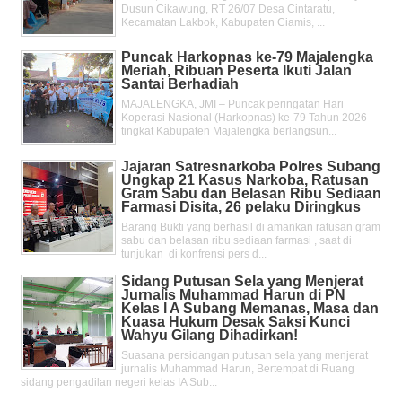
Dusun Cikawung, RT 26/07 Desa Cintaratu,
Kecamatan Lakbok, Kabupaten Ciamis, ...
Puncak Harkopnas ke-79 Majalengka
Meriah, Ribuan Peserta Ikuti Jalan
Santai Berhadiah
MAJALENGKA, JMI – Puncak peringatan Hari
Koperasi Nasional (Harkopnas) ke-79 Tahun 2026
tingkat Kabupaten Majalengka berlangsun...
Jajaran Satresnarkoba Polres Subang
Ungkap 21 Kasus Narkoba, Ratusan
Gram Sabu dan Belasan Ribu Sediaan
Farmasi Disita, 26 pelaku Diringkus
Barang Bukti yang berhasil di amankan ratusan gram
sabu dan belasan ribu sediaan farmasi , saat di
tunjukan di konfrensi pers d...
Sidang Putusan Sela yang Menjerat
Jurnalis Muhammad Harun di PN
Kelas l A Subang Memanas, Masa dan
Kuasa Hukum Desak Saksi Kunci
Wahyu Gilang Dihadirkan!
Suasana persidangan putusan sela yang menjerat
jurnalis Muhammad Harun, Bertempat di Ruang
sidang pengadilan negeri kelas IA Sub...