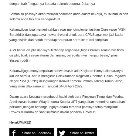
dengan baik," tegasnya kepada seluruh peserta. Jelasnya
Semua itu pastinya akan menjadi pedoman anda dalam bekerja, mulai hari ini dan
selama anda bekerja sebagai ASN
Kakanwilpun juga memerintahkan agar mengimplementasikan Core value "ASN
Berakhlak,dan juga saya mewanti-wanti untuk para CPNS agar menjadi kader
yang disiplin dan patuh terhadap peraturan serta instruksi pimpinan.
ASN harus disiplin dan loyal terhadap organisasi,tugas kaliam semua bila tidak
disiplin, tidak sesuai aturan dan malas, persoalannya menjadi besar," jelas
Yuspahruddin
Kakanwil juga menyampaikan bahwa masih ada Kegiatan lainnya diantaranya
kaluan semua harus mengikuti Pelaksanaan Kegiatan Orientasi Calon Pegawai
Negeri Sipil (CPNS) di lingkungan Kanwil Kemenkumham Jateng Tahun 2022,
yang akan dilaksanakan Tanggal 04-06 April 2022.
Dalam acara kegiatan tersebut di hadiri oleh para Pimpinan Tinggi dan Pejabat
Administrasi Kantor Wilayah serta Kepala UPT yang akan menerima tambahan
personel,dengan berlangsungnya acara tersebut pastinya tetap mengikuti
Prokes di karnakan saat ini masih dalam pandemi Covid 19
Heru/JMI/RED
Share on Facebook
Share on Twitter