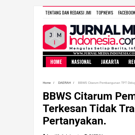
TENTANG DAN REDAKSI JMI
TOPNEWS
FACEBOO
WWW.JURNAL MEDIA INDONESIA.COM
HOME
NASIONAL
JAKARTA
RE
Home
/
DAERAH
/
BBWS Citarum Pembangunan TPT Diduga 
BBWS Citarum Pem
Terkesan Tidak Tra
Pertanyakan.