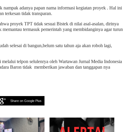
dak nampak adanya papan nama informasi kegiatan proyek . Hal ini
n terkesan tidak transparan.
ahwa proyek TPT tidak sesuai Bistek di nilai asal-asalan, dirinya
uk memantau termasuk pemerintah yang membidanginya agar turun
h selesai di bangun,belum satu tahun aja akan roboh lagi,
gi melalui telpon selulenrya oleh Wartawan Jurnal Media Indonesia
audara Baron tidak memberikan jawaban dan tanggapan nya
Share on Google Plus