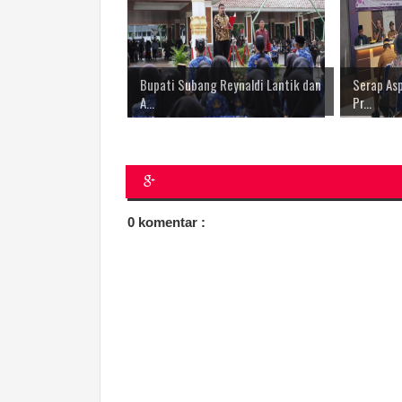
Bupati Subang Reynaldi Lantik dan
Serap Asp
A...
Pr...
0 komentar :