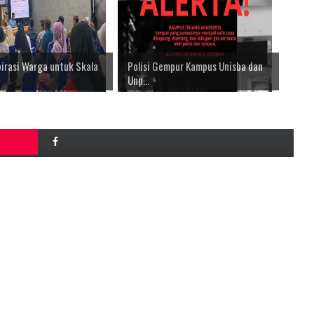
irasi Warga untuk Skala
Polisi Gempur Kampus Unisba dan
Unp...