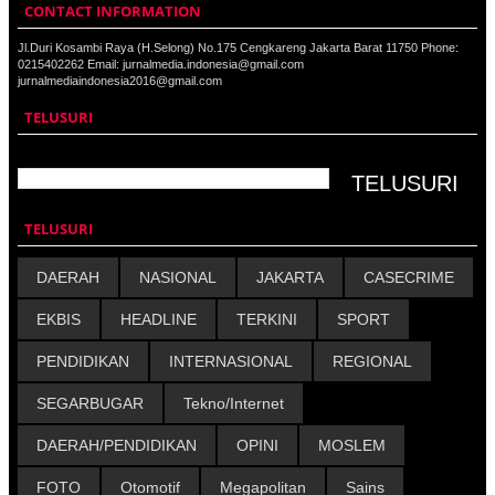
CONTACT INFORMATION
Jl.Duri Kosambi Raya (H.Selong) No.175 Cengkareng Jakarta Barat 11750 Phone:
0215402262 Email: jurnalmedia.indonesia@gmail.com
jurnalmediaindonesia2016@gmail.com
TELUSURI
TELUSURI
DAERAH
NASIONAL
JAKARTA
CASECRIME
EKBIS
HEADLINE
TERKINI
SPORT
PENDIDIKAN
INTERNASIONAL
REGIONAL
SEGARBUGAR
Tekno/Internet
DAERAH/PENDIDIKAN
OPINI
MOSLEM
FOTO
Otomotif
Megapolitan
Sains