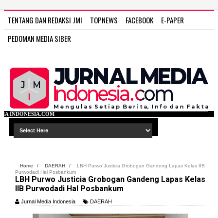
TENTANG DAN REDAKSI JMI
TOPNEWS
FACEBOOK
E-PAPER
PEDOMAN MEDIA SIBER
COM
Home
/
DAERAH
/
LBH Purwo Justicia Grobogan Gandeng Lapas Kelas IIB
Purwodadi Hal Posbankum
LBH Purwo Justicia Grobogan Gandeng Lapas Kelas
IIB Purwodadi Hal Posbankum
Jurnal Media Indonesia
DAERAH