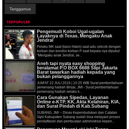
Tanggamus
TERPOPULER
Pengemudi Koboi Ugal-ugalan
Layaknya di Texas, Mengaku Anak
Jendral
Pelaku MK saat (kaos hitam) saat adu cekcok dengan
korban dan kondisi korban P saat kepala nya dipukul
"Mengaku anak Jendral, se...
Aneh tapi nyata easy shopping
beralamat P.O BOX 6688 Slipi Jakarta
Barat tawarkan hadiah kepada yang
bukan pelanggannya
JUM'AT 22 JULI 2016 | 10:25 WIB Surat pemberitahuan
pemenang hadiah Binjai, JMI - Surat pemberitahuan
pemenang hadiah selaku k...
Cara Gunakan Sipedas, Layanan
Online e-KTP, KK, Akta Kelahiran, KIA,
dan Surat Pindah di Kab.Subang
SUBANG, JMI -- Dinas Kependudukan dan Catatan
Sipil Kabupaten Subang sudah bisa melayani proses
pendaftaran dan pembuatan administrasi kepen...