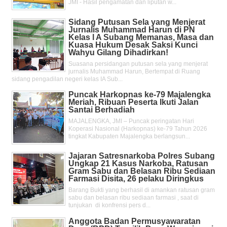
JMI - Hasil pengamatan dan liputan w...
Sidang Putusan Sela yang Menjerat
Jurnalis Muhammad Harun di PN
Kelas l A Subang Memanas, Masa dan
Kuasa Hukum Desak Saksi Kunci
Wahyu Gilang Dihadirkan!
Suasana persidangan putusan sela yang menjerat
jurnalis Muhammad Harun, Bertempat di Ruang
sidang pengadilan negeri kelas IA Sub...
Puncak Harkopnas ke-79 Majalengka
Meriah, Ribuan Peserta Ikuti Jalan
Santai Berhadiah
MAJALENGKA, JMI – Puncak peringatan Hari
Koperasi Nasional (Harkopnas) ke-79 Tahun 2026
tingkat Kabupaten Majalengka berlangsun...
Jajaran Satresnarkoba Polres Subang
Ungkap 21 Kasus Narkoba, Ratusan
Gram Sabu dan Belasan Ribu Sediaan
Farmasi Disita, 26 pelaku Diringkus
Barang Bukti yang berhasil di amankan ratusan gram
sabu dan belasan ribu sediaan farmasi , saat di
tunjukan di konfrensi pers d...
Anggota Badan Permusyawaratan