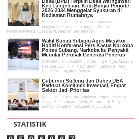
Desa (BPD) Terpilih Desa Warnginsari
Kec.Langensari, Kota Banjar Periode
2026-2034 Menggelar Syukuran di
Kediaman Rumahnya
Banjar, JMI - Rasa syukur atas kepercayaan
masyarakat diwujudkan anggota Badan
Permusyawaratan Desa (BPD) terpilih Seli punagar...
Wakil Bupati Subang Agus Masykur
Hadiri Konferensi Pers Kasus Narkoba
Polres Subang, Narkoba Itu Penyakit
Menular Perusak Generasi Penerus
SUBANG, JMI - Wakil Bupati Subang H. Agus Masykur
Rosyadi, S.Si., M.M., hadir dalam Konferensi Pers
Polres Subang, pada Selasa ...
Gubernur Sulteng dan Dubes UEA
Perkuat Komitmen Investasi, Empat
Sektor Jadi Prioritas
PALU, JMI – Gubernur Sulawesi Tengah (Sulteng)
Anwar Hafid bersama Wakil Gubernur dr. Reny
Lamadjido menerima kunjungan Duta Be...
STATISTIK