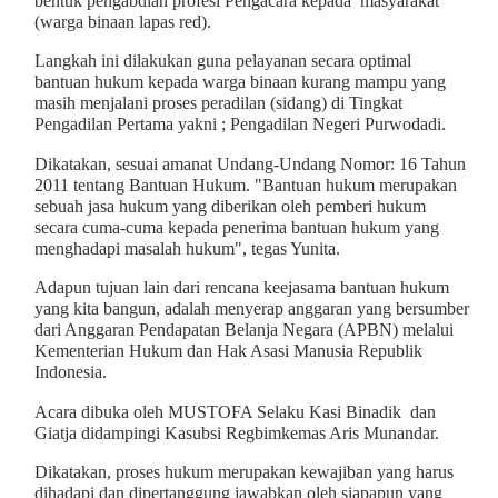
bentuk pengabdian profesi Pengacara kepada masyarakat
(warga binaan lapas red).
Langkah ini dilakukan guna pelayanan secara optimal
bantuan hukum kepada warga binaan kurang mampu yang
masih menjalani proses peradilan (sidang) di Tingkat
Pengadilan Pertama yakni ; Pengadilan Negeri Purwodadi.
Dikatakan, sesuai amanat Undang-Undang Nomor: 16 Tahun
2011 tentang Bantuan Hukum. "Bantuan hukum merupakan
sebuah jasa hukum yang diberikan oleh pemberi hukum
secara cuma-cuma kepada penerima bantuan hukum yang
menghadapi masalah hukum", tegas Yunita.
Adapun tujuan lain dari rencana keejasama bantuan hukum
yang kita bangun, adalah menyerap anggaran yang bersumber
dari Anggaran Pendapatan Belanja Negara (APBN) melalui
Kementerian Hukum dan Hak Asasi Manusia Republik
Indonesia.
Acara dibuka oleh MUSTOFA Selaku Kasi Binadik dan
Giatja didampingi Kasubsi Regbimkemas Aris Munandar.
Dikatakan, proses hukum merupakan kewajiban yang harus
dihadapi dan dipertanggung jawabkan oleh siapapun yang