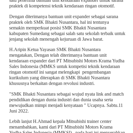
satu penerima bantuan unit kendaraan expander untuk sarana
praktek di kompetensi teknik kendaraan ringan otomotif.
Dengan diterimanya bantuan unit expander sebagai sarana
praktek oleh SMK Bhakti Nusantara, hal ini tentunya
semakin memperkuat posisi SMK Bhakti Nusantara
kabupaten Sumedang sebagai salah satu sekolah terbaik untuk
jenjang sekolah menengah kejuruan di Jawa barat.
H.Aripin Ketua Yayasan SMK Bhakti Nusantara
mengatakan, Dengan telah diterimanya bantuan unit
kendaraan expander dari PT Mitsubishi Motors Krama Yudha
Sales Indonesia (MMKS untuk kompetisi teknik kendaraan
ringan otomotif ini sangat melengkapi pengembangan
kurikulum yang diterapkan di SMK Bhakti Nusantara
khususnya berkaitan dengan revolusi industri.
"SMK Bhakti Nusantara sebagai wujud nyata link and match
pendidikan dengan dunia industri dan dunia usaha serta
mewujudkan mimpi menjadi kenyataan " Ucapnya. Sabtu.11
Juni 2022.
Lebih lanjut H.Ahmad kepala Mitsubishi trainer center
menambahkan, kami dari PT Mitsubishi Motors Krama
Yudha Sales Indonesia (MMKSI) , pada hari ini menyerahkan