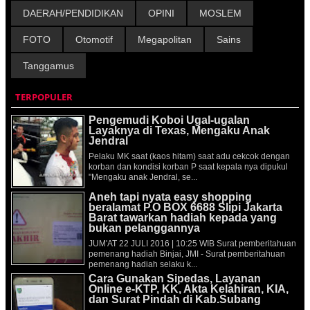
DAERAH/PENDIDIKAN
OPINI
MOSLEM
FOTO
Otomotif
Megapolitan
Sains
Tanggamus
TERPOPULER
Pengemudi Koboi Ugal-ugalan
Layaknya di Texas, Mengaku Anak
Jendral
Pelaku MK saat (kaos hitam) saat adu cekcok dengan
korban dan kondisi korban P saat kepala nya dipukul
"Mengaku anak Jendral, se...
Aneh tapi nyata easy shopping
beralamat P.O BOX 6688 Slipi Jakarta
Barat tawarkan hadiah kepada yang
bukan pelanggannya
JUM'AT 22 JULI 2016 | 10:25 WIB Surat pemberitahuan
pemenang hadiah Binjai, JMI - Surat pemberitahuan
pemenang hadiah selaku k...
Cara Gunakan Sipedas, Layanan
Online e-KTP, KK, Akta Kelahiran, KIA,
dan Surat Pindah di Kab.Subang