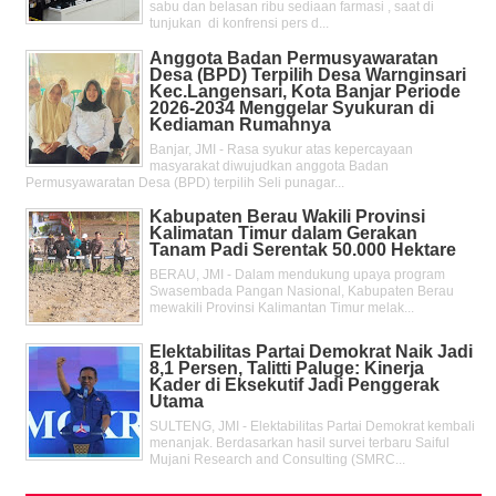
sabu dan belasan ribu sediaan farmasi , saat di
tunjukan di konfrensi pers d...
Anggota Badan Permusyawaratan
Desa (BPD) Terpilih Desa Warnginsari
Kec.Langensari, Kota Banjar Periode
2026-2034 Menggelar Syukuran di
Kediaman Rumahnya
Banjar, JMI - Rasa syukur atas kepercayaan
masyarakat diwujudkan anggota Badan
Permusyawaratan Desa (BPD) terpilih Seli punagar...
Kabupaten Berau Wakili Provinsi
Kalimatan Timur dalam Gerakan
Tanam Padi Serentak 50.000 Hektare
BERAU, JMI - Dalam mendukung upaya program
Swasembada Pangan Nasional, Kabupaten Berau
mewakili Provinsi Kalimantan Timur melak...
Elektabilitas Partai Demokrat Naik Jadi
8,1 Persen, Talitti Paluge: Kinerja
Kader di Eksekutif Jadi Penggerak
Utama
SULTENG, JMI - Elektabilitas Partai Demokrat kembali
menanjak. Berdasarkan hasil survei terbaru Saiful
Mujani Research and Consulting (SMRC...