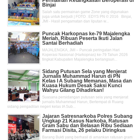
Permainan Ketangkasan Beroperasi di
Binjai
Salah satu permainan game Zone yang digunakan
juga untuk berjudi | FOTO : EDYS PN © 2016 Binjai,
JMI - Hasil pengamatan dan liputan w...
Puncak Harkopnas ke-79 Majalengka
Meriah, Ribuan Peserta Ikuti Jalan
Santai Berhadiah
MAJALENGKA, JMI – Puncak peringatan Hari
Koperasi Nasional (Harkopnas) ke-79 Tahun 2026
tingkat Kabupaten Majalengka berlangsun...
Sidang Putusan Sela yang Menjerat
Jurnalis Muhammad Harun di PN
Kelas l A Subang Memanas, Masa dan
Kuasa Hukum Desak Saksi Kunci
Wahyu Gilang Dihadirkan!
Suasana persidangan putusan sela yang menjerat
jurnalis Muhammad Harun, Bertempat di Ruang
sidang pengadilan negeri kelas IA Sub...
Jajaran Satresnarkoba Polres Subang
Ungkap 21 Kasus Narkoba, Ratusan
Gram Sabu dan Belasan Ribu Sediaan
Farmasi Disita, 26 pelaku Diringkus
Barang Bukti yang berhasil di amankan ratusan gram