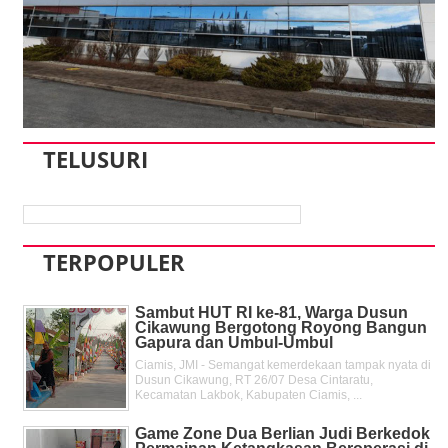
TELUSURI
TERPOPULER
Sambut HUT RI ke-81, Warga Dusun
Cikawung Bergotong Royong Bangun
Gapura dan Umbul-Umbul
Ciamis, JMI - Semangat kemerdekaan tampak nyata di
Dusun Cikawung, RT 26/07 Desa Cintaratu,
Kecamatan Lakbok, Kabupaten Ciamis, ...
Game Zone Dua Berlian Judi Berkedok