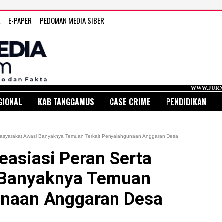
K
E-PAPER
PEDOMAN MEDIA SIBER
WWW.JURNAL MEDIA INDONESI
GIONAL
KAB TANGGAMUS
CASE CRIME
PENDIDIKAN
 Masyarakat Awasi Banyaknya Temuan Terkait Penyalahgunaan Anggaran Desa
easiasi Peran Serta
 Banyaknya Temuan
unaan Anggaran Desa