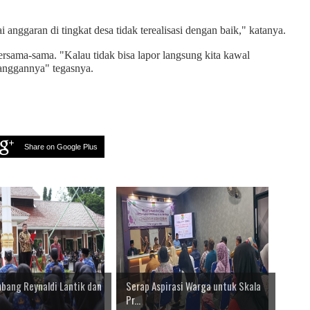
anggaran di tingkat desa tidak terealisasi dengan baik," katanya.
ersama-sama. "Kalau tidak bisa lapor langsung kita kawal
langgannya" tegasnya.
Share on Google Plus
ubang Reynaldi Lantik dan
Serap Aspirasi Warga untuk Skala
Pr...