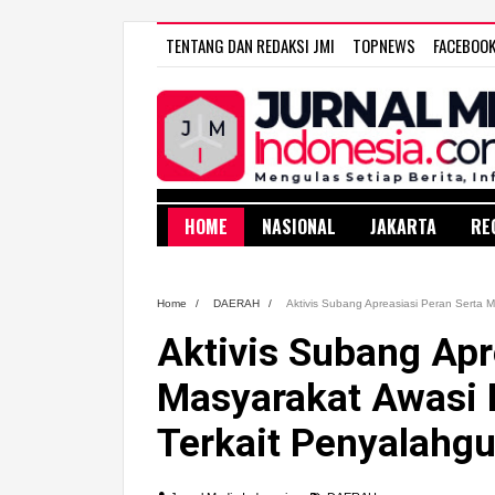
TENTANG DAN REDAKSI JMI
TOPNEWS
FACEBOO
HOME
NASIONAL
JAKARTA
RE
Home
/
DAERAH
/
Aktivis Subang Apreasiasi Peran Serta
Aktivis Subang Apr
Masyarakat Awasi
Terkait Penyalahg