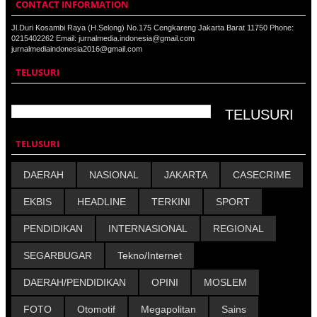
CONTACT INFORMATION
Jl.Duri Kosambi Raya (H.Selong) No.175 Cengkareng Jakarta Barat 11750 Phone:
0215402262 Email: jurnalmedia.indonesia@gmail.com
jurnalmediaindonesia2016@gmail.com
TELUSURI
TELUSURI
DAERAH
NASIONAL
JAKARTA
CASECRIME
EKBIS
HEADLINE
TERKINI
SPORT
PENDIDIKAN
INTERNASIONAL
REGIONAL
SEGARBUGAR
Tekno/Internet
DAERAH/PENDIDIKAN
OPINI
MOSLEM
FOTO
Otomotif
Megapolitan
Sains