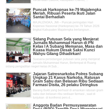
Kecamatan Lakbok, Kabupaten Ciamis, ...
Puncak Harkopnas ke-79 Majalengka
Meriah, Ribuan Peserta Ikuti Jalan
Santai Berhadiah
MAJALENGKA, JMI – Puncak peringatan Hari
Koperasi Nasional (Harkopnas) ke-79 Tahun 2026
tingkat Kabupaten Majalengka berlangsun...
Sidang Putusan Sela yang Menjerat
Jurnalis Muhammad Harun di PN
Kelas l A Subang Memanas, Masa dan
Kuasa Hukum Desak Saksi Kunci
Wahyu Gilang Dihadirkan!
Suasana persidangan putusan sela yang menjerat
jurnalis Muhammad Harun, Bertempat di Ruang
sidang pengadilan negeri kelas IA Sub...
Jajaran Satresnarkoba Polres Subang
Ungkap 21 Kasus Narkoba, Ratusan
Gram Sabu dan Belasan Ribu Sediaan
Farmasi Disita, 26 pelaku Diringkus
Barang Bukti yang berhasil di amankan ratusan gram
sabu dan belasan ribu sediaan farmasi , saat di
tunjukan di konfrensi pers d...
Anggota Badan Permusyawaratan
Desa (BPD) Terpilih Desa Warnginsari