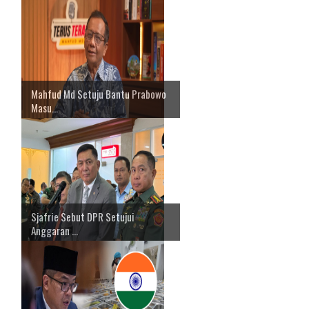
Mahfud Md Setuju Bantu Prabowo
Masu...
Sjafrie Sebut DPR Setujui
Anggaran ...