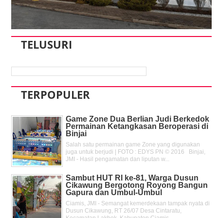
TELUSURI
TERPOPULER
Game Zone Dua Berlian Judi Berkedok
Permainan Ketangkasan Beroperasi di
Binjai
Salah satu permainan game Zone yang digunakan
juga untuk berjudi | FOTO : EDYS PN © 2016 Binjai,
JMI - Hasil pengamatan dan liputan w...
Sambut HUT RI ke-81, Warga Dusun
Cikawung Bergotong Royong Bangun
Gapura dan Umbul-Umbul
Ciamis, JMI - Semangat kemerdekaan tampak nyata di
Dusun Cikawung, RT 26/07 Desa Cintaratu,