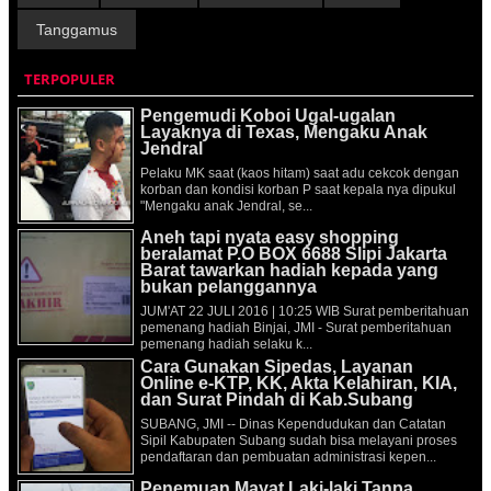
Tanggamus
TERPOPULER
Pengemudi Koboi Ugal-ugalan
Layaknya di Texas, Mengaku Anak
Jendral
Pelaku MK saat (kaos hitam) saat adu cekcok dengan
korban dan kondisi korban P saat kepala nya dipukul
"Mengaku anak Jendral, se...
Aneh tapi nyata easy shopping
beralamat P.O BOX 6688 Slipi Jakarta
Barat tawarkan hadiah kepada yang
bukan pelanggannya
JUM'AT 22 JULI 2016 | 10:25 WIB Surat pemberitahuan
pemenang hadiah Binjai, JMI - Surat pemberitahuan
pemenang hadiah selaku k...
Cara Gunakan Sipedas, Layanan
Online e-KTP, KK, Akta Kelahiran, KIA,
dan Surat Pindah di Kab.Subang
SUBANG, JMI -- Dinas Kependudukan dan Catatan
Sipil Kabupaten Subang sudah bisa melayani proses
pendaftaran dan pembuatan administrasi kepen...
Penemuan Mayat Laki-laki Tanpa