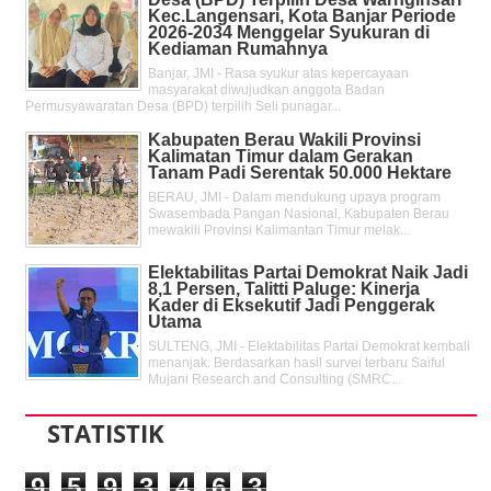
Kec.Langensari, Kota Banjar Periode
2026-2034 Menggelar Syukuran di
Kediaman Rumahnya
Banjar, JMI - Rasa syukur atas kepercayaan
masyarakat diwujudkan anggota Badan
Permusyawaratan Desa (BPD) terpilih Seli punagar...
Kabupaten Berau Wakili Provinsi
Kalimatan Timur dalam Gerakan
Tanam Padi Serentak 50.000 Hektare
BERAU, JMI - Dalam mendukung upaya program
Swasembada Pangan Nasional, Kabupaten Berau
mewakili Provinsi Kalimantan Timur melak...
Elektabilitas Partai Demokrat Naik Jadi
8,1 Persen, Talitti Paluge: Kinerja
Kader di Eksekutif Jadi Penggerak
Utama
SULTENG, JMI - Elektabilitas Partai Demokrat kembali
menanjak. Berdasarkan hasil survei terbaru Saiful
Mujani Research and Consulting (SMRC...
STATISTIK
9
5
9
3
4
6
3