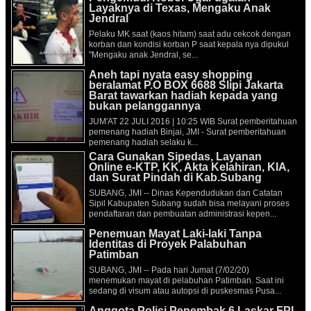
Layaknya di Texas, Mengaku Anak
Jendral
Pelaku MK saat (kaos hitam) saat adu cekcok dengan
korban dan kondisi korban P saat kepala nya dipukul
"Mengaku anak Jendral, se...
Aneh tapi nyata easy shopping
beralamat P.O BOX 6688 Slipi Jakarta
Barat tawarkan hadiah kepada yang
bukan pelanggannya
JUM'AT 22 JULI 2016 | 10:25 WIB Surat pemberitahuan
pemenang hadiah Binjai, JMI - Surat pemberitahuan
pemenang hadiah selaku k...
Cara Gunakan Sipedas, Layanan
Online e-KTP, KK, Akta Kelahiran, KIA,
dan Surat Pindah di Kab.Subang
SUBANG, JMI -- Dinas Kependudukan dan Catatan
Sipil Kabupaten Subang sudah bisa melayani proses
pendaftaran dan pembuatan administrasi kepen...
Penemuan Mayat Laki-laki Tanpa
Identitas di Proyek Palabuhan
Patimban
SUBANG, JMI -- Pada hari Jumat (7/02/20)
menemukan mayat di pelabuhan Patimban. Saat ini
sedang di visum atau autopsi di puskesmas Pusa...
Anggota Polisi Penembak 6 Laskar FPI