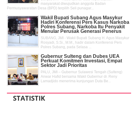
masyarakat diwujudkan anggota Badan
Permusyawaratan Desa (BPD) terpilih Seli punagar...
Wakil Bupati Subang Agus Masykur
Hadiri Konferensi Pers Kasus Narkoba
Polres Subang, Narkoba Itu Penyakit
Menular Perusak Generasi Penerus
SUBANG, JMI - Wakil Bupati Subang H. Agus Masykur
Rosyadi, S.Si., M.M., hadir dalam Konferensi Pers
Polres Subang, pada Selasa ...
Gubernur Sulteng dan Dubes UEA
Perkuat Komitmen Investasi, Empat
Sektor Jadi Prioritas
PALU, JMI – Gubernur Sulawesi Tengah (Sulteng)
Anwar Hafid bersama Wakil Gubernur dr. Reny
Lamadjido menerima kunjungan Duta Be...
STATISTIK