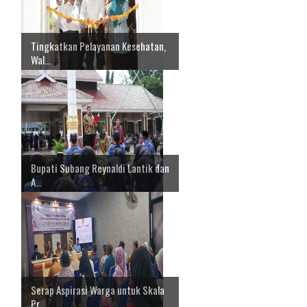
Tingkatkan Pelayanan Kesehatan,
Wal...
Bupati Subang Reynaldi Lantik dan
A...
Serap Aspirasi Warga untuk Skala
Pr...