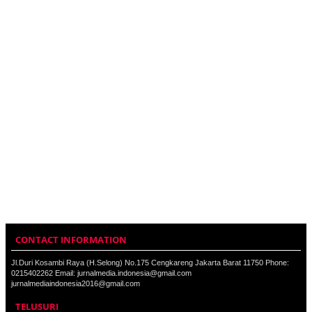
CONTACT INFORMATION
Jl.Duri Kosambi Raya (H.Selong) No.175 Cengkareng Jakarta Barat 11750 Phone:
0215402262 Email: jurnalmedia.indonesia@gmail.com
jurnalmediaindonesia2016@gmail.com
TELUSURI