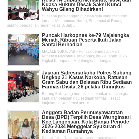
Kuasa Hukum Desak Saksi Kunci
Wahyu Gilang Dihadirkan!
Suasana persidangan putusan sela yang menjerat
jurnalis Muhammad Harun, Bertempat di Ruang
sidang pengadilan negeri kelas IA Sub...
Puncak Harkopnas ke-79 Majalengka
Meriah, Ribuan Peserta Ikuti Jalan
Santai Berhadiah
MAJALENGKA, JMI – Puncak peringatan Hari
Koperasi Nasional (Harkopnas) ke-79 Tahun 2026
tingkat Kabupaten Majalengka berlangsun...
Jajaran Satresnarkoba Polres Subang
Ungkap 21 Kasus Narkoba, Ratusan
Gram Sabu dan Belasan Ribu Sediaan
Farmasi Disita, 26 pelaku Diringkus
Barang Bukti yang berhasil di amankan ratusan gram
sabu dan belasan ribu sediaan farmasi , saat di
tunjukan di konfrensi pers d...
Anggota Badan Permusyawaratan
Desa (BPD) Terpilih Desa Warnginsari
Kec.Langensari, Kota Banjar Periode
2026-2034 Menggelar Syukuran di
Kediaman Rumahnya
Banjar, JMI - Rasa syukur atas kepercayaan