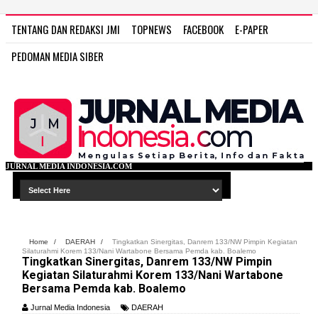
TENTANG DAN REDAKSI JMI
TOPNEWS
FACEBOOK
E-PAPER
PEDOMAN MEDIA SIBER
ESIA.COM
Home
/
DAERAH
/
Tingkatkan Sinergitas, Danrem 133/NW Pimpin Kegiatan
Silaturahmi Korem 133/Nani Wartabone Bersama Pemda kab. Boalemo
Tingkatkan Sinergitas, Danrem 133/NW Pimpin
Kegiatan Silaturahmi Korem 133/Nani Wartabone
Bersama Pemda kab. Boalemo
Jurnal Media Indonesia
DAERAH