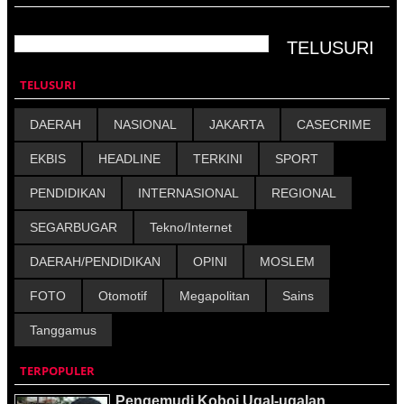
TELUSURI
DAERAH
NASIONAL
JAKARTA
CASECRIME
EKBIS
HEADLINE
TERKINI
SPORT
PENDIDIKAN
INTERNASIONAL
REGIONAL
SEGARBUGAR
Tekno/Internet
DAERAH/PENDIDIKAN
OPINI
MOSLEM
FOTO
Otomotif
Megapolitan
Sains
Tanggamus
TERPOPULER
Pengemudi Koboi Ugal-ugalan