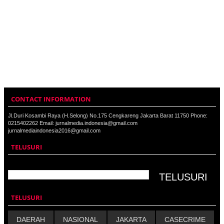
CONTACT INFORMATION
Jl.Duri Kosambi Raya (H.Selong) No.175 Cengkareng Jakarta Barat 11750 Phone:
0215402262 Email: jurnalmedia.indonesia@gmail.com
jurnalmediaindonesia2016@gmail.com
TELUSURI
TELUSURI
DAERAH
NASIONAL
JAKARTA
CASECRIME