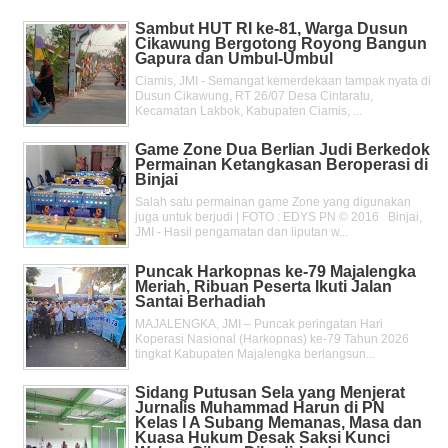
Sambut HUT RI ke-81, Warga Dusun
Cikawung Bergotong Royong Bangun
Gapura dan Umbul-Umbul
Ciamis, JMI - Semangat kemerdekaan tampak nyata di
Dusun Cikawung, RT 26/07 Desa Cintaratu,
Kecamatan Lakbok, Kabupaten Ciamis, ...
Game Zone Dua Berlian Judi Berkedok
Permainan Ketangkasan Beroperasi di
Binjai
Salah satu permainan game Zone yang digunakan
juga untuk berjudi | FOTO : EDYS PN © 2016 Binjai,
JMI - Hasil pengamatan dan liputan w...
Puncak Harkopnas ke-79 Majalengka
Meriah, Ribuan Peserta Ikuti Jalan
Santai Berhadiah
MAJALENGKA, JMI – Puncak peringatan Hari
Koperasi Nasional (Harkopnas) ke-79 Tahun 2026
tingkat Kabupaten Majalengka berlangsun...
Sidang Putusan Sela yang Menjerat
Jurnalis Muhammad Harun di PN
Kelas l A Subang Memanas, Masa dan
Kuasa Hukum Desak Saksi Kunci