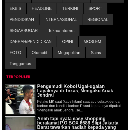
EKBIS
HEADLINE
TERKINI
SPORT
PENDIDIKAN
INTERNASIONAL
REGIONAL
SEGARBUGAR
Tekno/Internet
DAERAH/PENDIDIKAN
OPINI
MOSLEM
FOTO
Otomotif
Megapolitan
Sains
Tanggamus
TERPOPULER
Pengemudi Koboi Ugal-ugalan
Layaknya di Texas, Mengaku Anak
Jendral
Pelaku MK saat (kaos hitam) saat adu cekcok dengan
korban dan kondisi korban P saat kepala nya dipukul
"Mengaku anak Jendral, se...
Aneh tapi nyata easy shopping
beralamat P.O BOX 6688 Slipi Jakarta
Barat tawarkan hadiah kepada yang