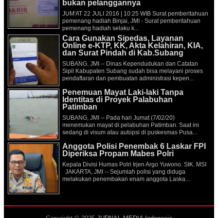
bukan pelanggannya
JUM'AT 22 JULI 2016 | 10:25 WIB Surat pemberitahuan
pemenang hadiah Binjai, JMI - Surat pemberitahuan
pemenang hadiah selaku k...
Cara Gunakan Sipedas, Layanan
Online e-KTP, KK, Akta Kelahiran, KIA,
dan Surat Pindah di Kab.Subang
SUBANG, JMI -- Dinas Kependudukan dan Catatan
Sipil Kabupaten Subang sudah bisa melayani proses
pendaftaran dan pembuatan administrasi kepen...
Penemuan Mayat Laki-laki Tanpa
Identitas di Proyek Palabuhan
Patimban
SUBANG, JMI -- Pada hari Jumat (7/02/20)
menemukan mayat di pelabuhan Patimban. Saat ini
sedang di visum atau autopsi di puskesmas Pusa...
Anggota Polisi Penembak 6 Laskar FPI
Diperiksa Propam Mabes Polri
Kepala Divisi Humas Polri Irjen Argo Yuwono. SIK. MSI
JAKARTA, JMI -- Sejumlah polisi yang diduga
melakukan penembakan enam anggota Laska...