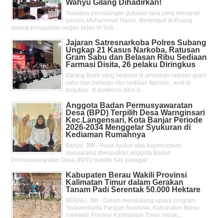
Wahyu Gilang Dihadirkan!
Suasana persidangan putusan sela yang menjerat
jurnalis Muhammad Harun, Bertempat di Ruang
sidang pengadilan negeri kelas IA Sub...
Jajaran Satresnarkoba Polres Subang
Ungkap 21 Kasus Narkoba, Ratusan
Gram Sabu dan Belasan Ribu Sediaan
Farmasi Disita, 26 pelaku Diringkus
Barang Bukti yang berhasil di amankan ratusan gram
sabu dan belasan ribu sediaan farmasi , saat di
tunjukan di konfrensi pers d...
Anggota Badan Permusyawaratan
Desa (BPD) Terpilih Desa Warnginsari
Kec.Langensari, Kota Banjar Periode
2026-2034 Menggelar Syukuran di
Kediaman Rumahnya
Banjar, JMI - Rasa syukur atas kepercayaan
masyarakat diwujudkan anggota Badan
Permusyawaratan Desa (BPD) terpilih Seli punagar...
Kabupaten Berau Wakili Provinsi
Kalimatan Timur dalam Gerakan
Tanam Padi Serentak 50.000 Hektare
BERAU, JMI - Dalam mendukung upaya program
Swasembada Pangan Nasional, Kabupaten Berau
mewakili Provinsi Kalimantan Timur melak...