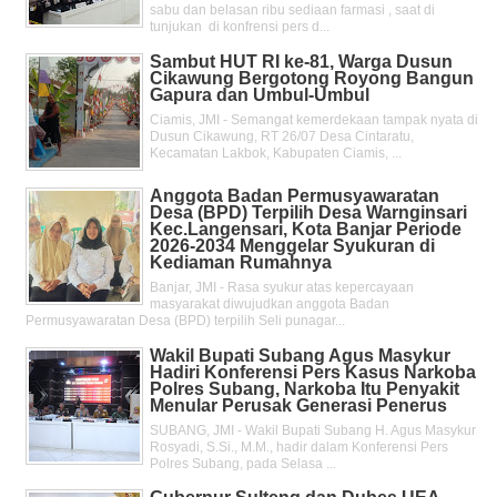
sabu dan belasan ribu sediaan farmasi , saat di
tunjukan di konfrensi pers d...
Sambut HUT RI ke-81, Warga Dusun
Cikawung Bergotong Royong Bangun
Gapura dan Umbul-Umbul
Ciamis, JMI - Semangat kemerdekaan tampak nyata di
Dusun Cikawung, RT 26/07 Desa Cintaratu,
Kecamatan Lakbok, Kabupaten Ciamis, ...
Anggota Badan Permusyawaratan
Desa (BPD) Terpilih Desa Warnginsari
Kec.Langensari, Kota Banjar Periode
2026-2034 Menggelar Syukuran di
Kediaman Rumahnya
Banjar, JMI - Rasa syukur atas kepercayaan
masyarakat diwujudkan anggota Badan
Permusyawaratan Desa (BPD) terpilih Seli punagar...
Wakil Bupati Subang Agus Masykur
Hadiri Konferensi Pers Kasus Narkoba
Polres Subang, Narkoba Itu Penyakit
Menular Perusak Generasi Penerus
SUBANG, JMI - Wakil Bupati Subang H. Agus Masykur
Rosyadi, S.Si., M.M., hadir dalam Konferensi Pers
Polres Subang, pada Selasa ...