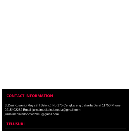
CONTACT INFORMATION
Jl.Duri Kosambi Raya (H.Selong) No.175 Cengkareng Jakarta Barat 11750 Phone:
0215402262 Email: jurnalmedia.indonesia@gmail.com
jurnalmediaindonesia2016@gmail.com
TELUSURI