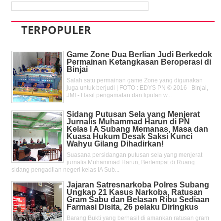
TERPOPULER
Game Zone Dua Berlian Judi Berkedok
Permainan Ketangkasan Beroperasi di
Binjai
Salah satu permainan game Zone yang digunakan
juga untuk berjudi | FOTO : EDYS PN © 2016 Binjai,
JMI - Hasil pengamatan dan liputan w...
Sidang Putusan Sela yang Menjerat
Jurnalis Muhammad Harun di PN
Kelas l A Subang Memanas, Masa dan
Kuasa Hukum Desak Saksi Kunci
Wahyu Gilang Dihadirkan!
Suasana persidangan putusan sela yang menjerat
jurnalis Muhammad Harun, Bertempat di Ruang
sidang pengadilan negeri kelas IA Sub...
Jajaran Satresnarkoba Polres Subang
Ungkap 21 Kasus Narkoba, Ratusan
Gram Sabu dan Belasan Ribu Sediaan
Farmasi Disita, 26 pelaku Diringkus
Barang Bukti yang berhasil di amankan ratusan gram