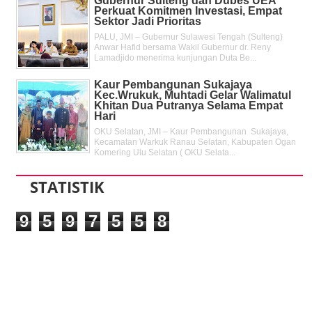
Gubernur Sulteng dan Dubes UEA
Perkuat Komitmen Investasi, Empat
Sektor Jadi Prioritas
PALU, JMI – Gubernur Sulawesi Tengah (Sulteng)
Anwar Hafid bersama Wakil Gubernur dr. Reny
Lamadjido menerima kunjungan Duta Be...
Kaur Pembangunan Sukajaya
Kec.Wrukuk, Muhtadi Gelar Walimatul
Khitan Dua Putranya Selama Empat
Hari
OKU Selatan, JMI – Kaur Pembangunan Sukajaya,
Kecamatan Warkuk Ranau Selatan, Kabupaten Ogan
Komering Ulu Selatan ( OKU Selata...
STATISTIK
9
5
9
7
5
5
8