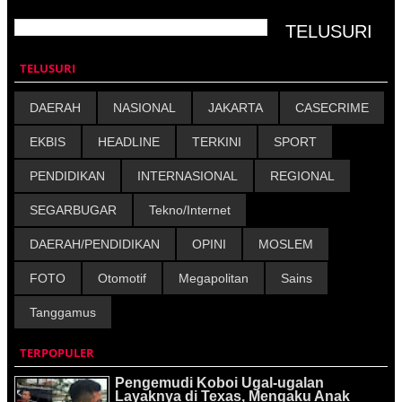
TELUSURI
DAERAH
NASIONAL
JAKARTA
CASECRIME
EKBIS
HEADLINE
TERKINI
SPORT
PENDIDIKAN
INTERNASIONAL
REGIONAL
SEGARBUGAR
Tekno/Internet
DAERAH/PENDIDIKAN
OPINI
MOSLEM
FOTO
Otomotif
Megapolitan
Sains
Tanggamus
TERPOPULER
Pengemudi Koboi Ugal-ugalan
Layaknya di Texas, Mengaku Anak