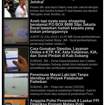
Jendral
Pelaku MK saat (kaos hitam) saat adu cekcok dengan
korban dan kondisi korban P saat kepala nya dipukul
"Mengaku anak Jendral, se...
Aneh tapi nyata easy shopping
beralamat P.O BOX 6688 Slipi Jakarta
Barat tawarkan hadiah kepada yang
bukan pelanggannya
JUM'AT 22 JULI 2016 | 10:25 WIB Surat pemberitahuan
pemenang hadiah Binjai, JMI - Surat pemberitahuan
pemenang hadiah selaku k...
Cara Gunakan Sipedas, Layanan
Online e-KTP, KK, Akta Kelahiran, KIA,
dan Surat Pindah di Kab.Subang
SUBANG, JMI -- Dinas Kependudukan dan Catatan
Sipil Kabupaten Subang sudah bisa melayani proses
pendaftaran dan pembuatan administrasi kepen...
Penemuan Mayat Laki-laki Tanpa
Identitas di Proyek Palabuhan
Patimban
SUBANG, JMI -- Pada hari Jumat (7/02/20)
menemukan mayat di pelabuhan Patimban. Saat ini
sedang di visum atau autopsi di puskesmas Pusa...
Anggota Polisi Penembak 6 Laskar FPI
Diperiksa Propam Mabes Polri