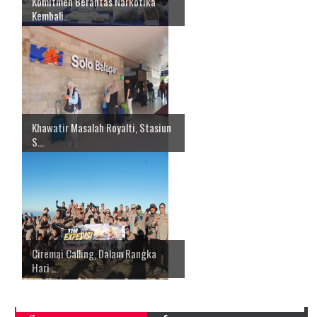
Komitmen Berantas Narkotika
Kembali...
Khawatir Masalah Royalti, Stasiun
S...
Ciremai Calling, Dalam Rangka
Hari ...