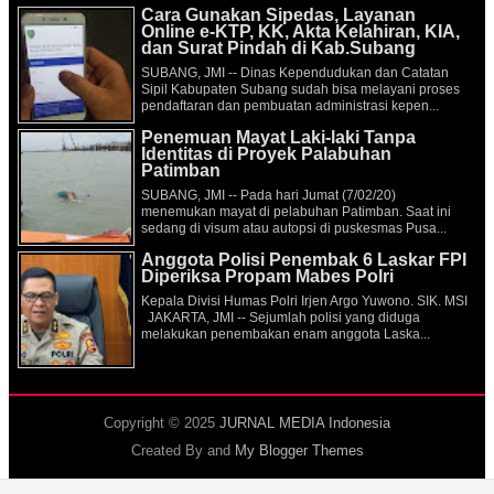
Cara Gunakan Sipedas, Layanan
Online e-KTP, KK, Akta Kelahiran, KIA,
dan Surat Pindah di Kab.Subang
SUBANG, JMI -- Dinas Kependudukan dan Catatan
Sipil Kabupaten Subang sudah bisa melayani proses
pendaftaran dan pembuatan administrasi kepen...
Penemuan Mayat Laki-laki Tanpa
Identitas di Proyek Palabuhan
Patimban
SUBANG, JMI -- Pada hari Jumat (7/02/20)
menemukan mayat di pelabuhan Patimban. Saat ini
sedang di visum atau autopsi di puskesmas Pusa...
Anggota Polisi Penembak 6 Laskar FPI
Diperiksa Propam Mabes Polri
Kepala Divisi Humas Polri Irjen Argo Yuwono. SIK. MSI
JAKARTA, JMI -- Sejumlah polisi yang diduga
melakukan penembakan enam anggota Laska...
Copyright © 2025
JURNAL MEDIA Indonesia
Created By
and
My Blogger Themes