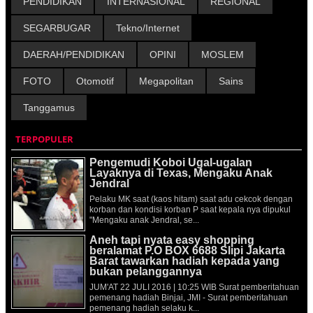
PENDIDIKAN
INTERNASIONAL
REGIONAL
SEGARBUGAR
Tekno/Internet
DAERAH/PENDIDIKAN
OPINI
MOSLEM
FOTO
Otomotif
Megapolitan
Sains
Tanggamus
TERPOPULER
Pengemudi Koboi Ugal-ugalan
Layaknya di Texas, Mengaku Anak
Jendral
Pelaku MK saat (kaos hitam) saat adu cekcok dengan
korban dan kondisi korban P saat kepala nya dipukul
"Mengaku anak Jendral, se...
Aneh tapi nyata easy shopping
beralamat P.O BOX 6688 Slipi Jakarta
Barat tawarkan hadiah kepada yang
bukan pelanggannya
JUM'AT 22 JULI 2016 | 10:25 WIB Surat pemberitahuan
pemenang hadiah Binjai, JMI - Surat pemberitahuan
pemenang hadiah selaku k...