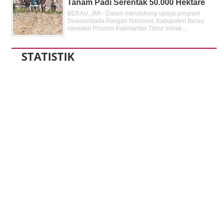
Tanam Padi Serentak 50.000 Hektare
BERAU, JMI - Dalam mendukung upaya program
Swasembada Pangan Nasional, Kabupaten Berau
mewakili Provinsi Kalimantan Timur melak...
STATISTIK