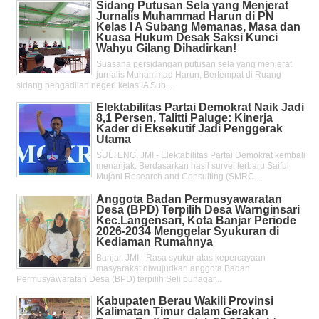
Sidang Putusan Sela yang Menjerat
Jurnalis Muhammad Harun di PN
Kelas l A Subang Memanas, Masa dan
Kuasa Hukum Desak Saksi Kunci
Wahyu Gilang Dihadirkan!
Suasana persidangan putusan sela yang menjerat
jurnalis Muhammad Harun, Bertempat di Ruang
sidang pengadilan negeri kelas IA Sub...
Elektabilitas Partai Demokrat Naik Jadi
8,1 Persen, Talitti Paluge: Kinerja
Kader di Eksekutif Jadi Penggerak
Utama
SULTENG, JMI - Elektabilitas Partai Demokrat kembali
menanjak. Berdasarkan hasil survei terbaru Saiful
Mujani Research and Consulting (SMRC...
Anggota Badan Permusyawaratan
Desa (BPD) Terpilih Desa Warnginsari
Kec.Langensari, Kota Banjar Periode
2026-2034 Menggelar Syukuran di
Kediaman Rumahnya
Banjar, JMI - Rasa syukur atas kepercayaan
masyarakat diwujudkan anggota Badan
Permusyawaratan Desa (BPD) terpilih Seli punagar...
Kabupaten Berau Wakili Provinsi
Kalimatan Timur dalam Gerakan