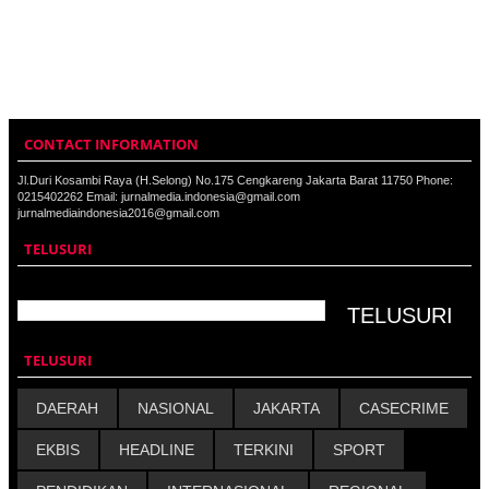
CONTACT INFORMATION
Jl.Duri Kosambi Raya (H.Selong) No.175 Cengkareng Jakarta Barat 11750 Phone:
0215402262 Email: jurnalmedia.indonesia@gmail.com
jurnalmediaindonesia2016@gmail.com
TELUSURI
TELUSURI
DAERAH
NASIONAL
JAKARTA
CASECRIME
EKBIS
HEADLINE
TERKINI
SPORT