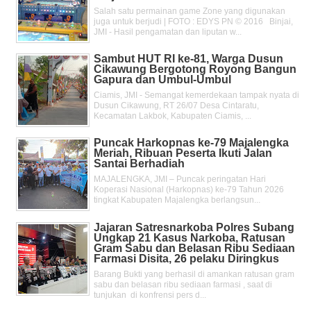
Salah satu permainan game Zone yang digunakan
juga untuk berjudi | FOTO : EDYS PN © 2016 Binjai,
JMI - Hasil pengamatan dan liputan w...
Sambut HUT RI ke-81, Warga Dusun
Cikawung Bergotong Royong Bangun
Gapura dan Umbul-Umbul
Ciamis, JMI - Semangat kemerdekaan tampak nyata di
Dusun Cikawung, RT 26/07 Desa Cintaratu,
Kecamatan Lakbok, Kabupaten Ciamis, ...
Puncak Harkopnas ke-79 Majalengka
Meriah, Ribuan Peserta Ikuti Jalan
Santai Berhadiah
MAJALENGKA, JMI – Puncak peringatan Hari
Koperasi Nasional (Harkopnas) ke-79 Tahun 2026
tingkat Kabupaten Majalengka berlangsun...
Jajaran Satresnarkoba Polres Subang
Ungkap 21 Kasus Narkoba, Ratusan
Gram Sabu dan Belasan Ribu Sediaan
Farmasi Disita, 26 pelaku Diringkus
Barang Bukti yang berhasil di amankan ratusan gram
sabu dan belasan ribu sediaan farmasi , saat di
tunjukan di konfrensi pers d...