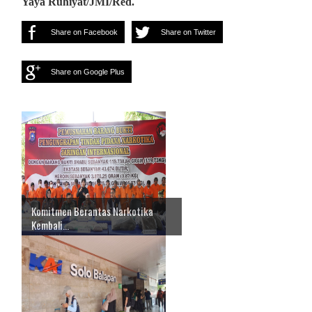
Yaya Ruhiyat/JMI/Red.
Share on Facebook
Share on Twitter
Share on Google Plus
Komitmen Berantas Narkotika
Kembali...