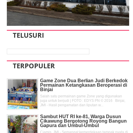
TELUSURI
TERPOPULER
Game Zone Dua Berlian Judi Berkedok
Permainan Ketangkasan Beroperasi di
Binjai
Salah satu permainan game Zone yang digunakan
juga untuk berjudi | FOTO : EDYS PN © 2016 Binjai,
JMI - Hasil pengamatan dan liputan w...
Sambut HUT RI ke-81, Warga Dusun
Cikawung Bergotong Royong Bangun
Gapura dan Umbul-Umbul
Ciamis, JMI - Semangat kemerdekaan tampak nyata di