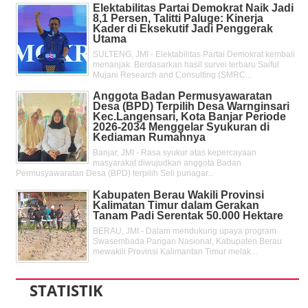
Elektabilitas Partai Demokrat Naik Jadi
8,1 Persen, Talitti Paluge: Kinerja
Kader di Eksekutif Jadi Penggerak
Utama
SULTENG, JMI - Elektabilitas Partai Demokrat kembali
menanjak. Berdasarkan hasil survei terbaru Saiful
Mujani Research and Consulting (SMRC...
Anggota Badan Permusyawaratan
Desa (BPD) Terpilih Desa Warnginsari
Kec.Langensari, Kota Banjar Periode
2026-2034 Menggelar Syukuran di
Kediaman Rumahnya
Banjar, JMI - Rasa syukur atas kepercayaan
masyarakat diwujudkan anggota Badan
Permusyawaratan Desa (BPD) terpilih Seli punagar...
Kabupaten Berau Wakili Provinsi
Kalimatan Timur dalam Gerakan
Tanam Padi Serentak 50.000 Hektare
BERAU, JMI - Dalam mendukung upaya program
Swasembada Pangan Nasional, Kabupaten Berau
mewakili Provinsi Kalimantan Timur melak...
STATISTIK