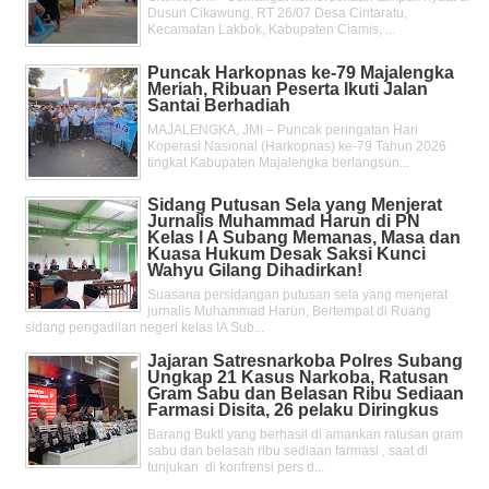
Dusun Cikawung, RT 26/07 Desa Cintaratu,
Kecamatan Lakbok, Kabupaten Ciamis, ...
Puncak Harkopnas ke-79 Majalengka
Meriah, Ribuan Peserta Ikuti Jalan
Santai Berhadiah
MAJALENGKA, JMI – Puncak peringatan Hari
Koperasi Nasional (Harkopnas) ke-79 Tahun 2026
tingkat Kabupaten Majalengka berlangsun...
Sidang Putusan Sela yang Menjerat
Jurnalis Muhammad Harun di PN
Kelas l A Subang Memanas, Masa dan
Kuasa Hukum Desak Saksi Kunci
Wahyu Gilang Dihadirkan!
Suasana persidangan putusan sela yang menjerat
jurnalis Muhammad Harun, Bertempat di Ruang
sidang pengadilan negeri kelas IA Sub...
Jajaran Satresnarkoba Polres Subang
Ungkap 21 Kasus Narkoba, Ratusan
Gram Sabu dan Belasan Ribu Sediaan
Farmasi Disita, 26 pelaku Diringkus
Barang Bukti yang berhasil di amankan ratusan gram
sabu dan belasan ribu sediaan farmasi , saat di
tunjukan di konfrensi pers d...