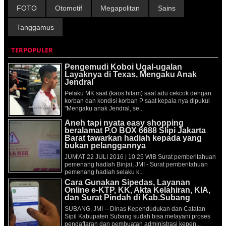
FOTO
Otomotif
Megapolitan
Sains
Tanggamus
TERPOPULER
Pengemudi Koboi Ugal-ugalan
Layaknya di Texas, Mengaku Anak
Jendral
Pelaku MK saat (kaos hitam) saat adu cekcok dengan
korban dan kondisi korban P saat kepala nya dipukul
"Mengaku anak Jendral, se...
Aneh tapi nyata easy shopping
beralamat P.O BOX 6688 Slipi Jakarta
Barat tawarkan hadiah kepada yang
bukan pelanggannya
JUM'AT 22 JULI 2016 | 10:25 WIB Surat pemberitahuan
pemenang hadiah Binjai, JMI - Surat pemberitahuan
pemenang hadiah selaku k...
Cara Gunakan Sipedas, Layanan
Online e-KTP, KK, Akta Kelahiran, KIA,
dan Surat Pindah di Kab.Subang
SUBANG, JMI -- Dinas Kependudukan dan Catatan
Sipil Kabupaten Subang sudah bisa melayani proses
pendaftaran dan pembuatan administrasi kepen...