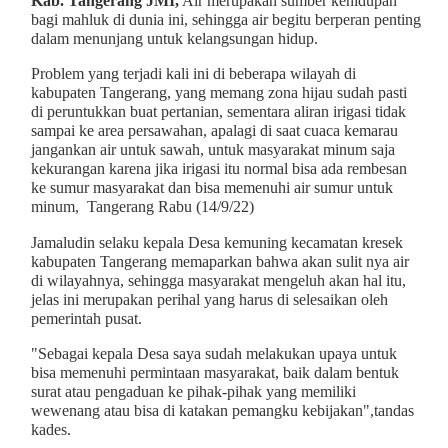
Kab. Tangerang JMI,
Air merupakan sumber kehidupan
bagi mahluk di dunia ini, sehingga air begitu berperan penting
dalam menunjang untuk kelangsungan hidup.
Problem yang terjadi kali ini di beberapa wilayah di
kabupaten Tangerang, yang memang zona hijau sudah pasti
di peruntukkan buat pertanian, sementara aliran irigasi tidak
sampai ke area persawahan, apalagi di saat cuaca kemarau
jangankan air untuk sawah, untuk masyarakat minum saja
kekurangan karena jika irigasi itu normal bisa ada rembesan
ke sumur masyarakat dan bisa memenuhi air sumur untuk
minum, Tangerang Rabu (14/9/22)
Jamaludin selaku kepala Desa kemuning kecamatan kresek
kabupaten Tangerang memaparkan bahwa akan sulit nya air
di wilayahnya, sehingga masyarakat mengeluh akan hal itu,
jelas ini merupakan perihal yang harus di selesaikan oleh
pemerintah pusat.
"Sebagai kepala Desa saya sudah melakukan upaya untuk
bisa memenuhi permintaan masyarakat, baik dalam bentuk
surat atau pengaduan ke pihak-pihak yang memiliki
wewenang atau bisa di katakan pemangku kebijakan",tandas
kades.