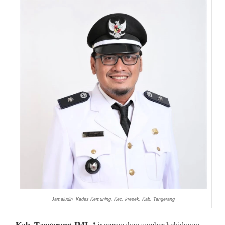
Jamaludin Kades Kemuning, Kec. kresek, Kab. Tangerang