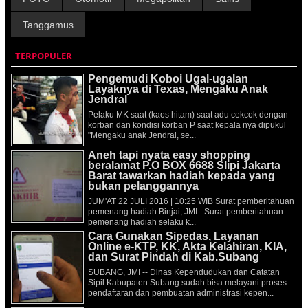
Tanggamus
TERPOPULER
Pengemudi Koboi Ugal-ugalan
Layaknya di Texas, Mengaku Anak
Jendral
Pelaku MK saat (kaos hitam) saat adu cekcok dengan
korban dan kondisi korban P saat kepala nya dipukul
"Mengaku anak Jendral, se...
Aneh tapi nyata easy shopping
beralamat P.O BOX 6688 Slipi Jakarta
Barat tawarkan hadiah kepada yang
bukan pelanggannya
JUM'AT 22 JULI 2016 | 10:25 WIB Surat pemberitahuan
pemenang hadiah Binjai, JMI - Surat pemberitahuan
pemenang hadiah selaku k...
Cara Gunakan Sipedas, Layanan
Online e-KTP, KK, Akta Kelahiran, KIA,
dan Surat Pindah di Kab.Subang
SUBANG, JMI -- Dinas Kependudukan dan Catatan
Sipil Kabupaten Subang sudah bisa melayani proses
pendaftaran dan pembuatan administrasi kepen...