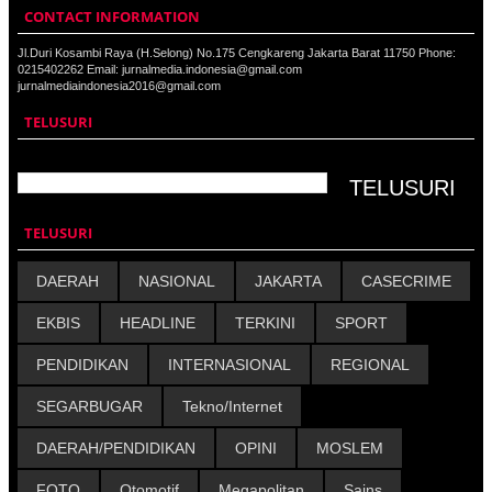
CONTACT INFORMATION
Jl.Duri Kosambi Raya (H.Selong) No.175 Cengkareng Jakarta Barat 11750 Phone:
0215402262 Email: jurnalmedia.indonesia@gmail.com
jurnalmediaindonesia2016@gmail.com
TELUSURI
TELUSURI
DAERAH
NASIONAL
JAKARTA
CASECRIME
EKBIS
HEADLINE
TERKINI
SPORT
PENDIDIKAN
INTERNASIONAL
REGIONAL
SEGARBUGAR
Tekno/Internet
DAERAH/PENDIDIKAN
OPINI
MOSLEM
FOTO
Otomotif
Megapolitan
Sains