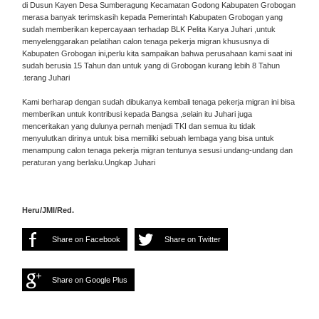
di Dusun Kayen Desa Sumberagung Kecamatan Godong Kabupaten Grobogan
merasa banyak terimskasih kepada Pemerintah Kabupaten Grobogan yang
sudah memberikan kepercayaan terhadap BLK Pelita Karya Juhari ,untuk
menyelenggarakan pelatihan calon tenaga pekerja migran khususnya di
Kabupaten Grobogan ini,perlu kita sampaikan bahwa perusahaan kami saat ini
sudah berusia 15 Tahun dan untuk yang di Grobogan kurang lebih 8 Tahun
.terang Juhari
Kami berharap dengan sudah dibukanya kembali tenaga pekerja migran ini bisa
memberikan untuk kontribusi kepada Bangsa ,selain itu Juhari juga
menceritakan yang dulunya pernah menjadi TKI dan semua itu tidak
menyulutkan dirinya untuk bisa memiliki sebuah lembaga yang bisa untuk
menampung calon tenaga pekerja migran tentunya sesusi undang-undang dan
peraturan yang berlaku.Ungkap Juhari
Heru/JMI/Red.
Share on Facebook
Share on Twitter
Share on Google Plus