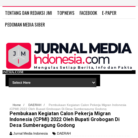
TENTANG DAN REDAKSI JMI
TOPNEWS
FACEBOOK
E-PAPER
PEDOMAN MEDIA SIBER
WWW.JURNAL 
Home
/
DAERAH
/
Pembukaan Kegiatan Calon Pekerja Migran Indonesia
(CPMI) 2022 Oleh Bupati Grobogan Di Desa Sumberagung Godong
Pembukaan Kegiatan Calon Pekerja Migran
Indonesia (CPMI) 2022 Oleh Bupati Grobogan Di
Desa Sumberagung Godong
Jurnal Media Indonesia
DAERAH