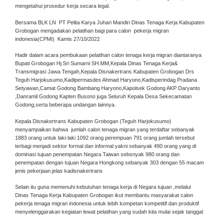
mengetahui prosedur kerja secara legal.
Bersama BLK LN PT Pelita Karya Juhari Mandiri Dinas Tenaga Kerja Kabupaten
Grobogan mengadakan pelatihan bagi para calon pekerja migran
indonesia(CPMI) Kamis 27/10/2022
Hadir dalam acara pembukaan pelatihan calon tenaga kerja migran diantaranya
Bupati Grobogan Hj.Sri Sumarni SH.MM,Kepala Dinas Tenaga Kerja&
Transmigrasi Jawa Tengah,Kepala Disnakertrans Kabupaten Grobogan Drs
Teguh Harjokusumo,Kadipermasdes Ahmad Haryono,Kadisperindag Pradana
Setyawan,Camat Godong Bambang Haryono,Kapolsek Godong AKP Daryanto
,Danramil Godong Kapten Busono juga Seluruh Kepala Desa Sekecamatan
Godong,serta beberapa undangan lainnya.
Kepala Disnakertrans Kabupaten Grobogan (Teguh Harjokusumo)
menyampaikan bahwa jumlah calon tenaga migran yang terdaftar sebanyak
1883 orang untuk laki-laki 1092 orang perempuan 791 orang jumlah tersebut
terbagi menjadi sektor formal dan informal yakni sebanyak 490 orang yang di
dominasi tujuan penempatan Negara Taiwan sebsnyak 980 orang dan
penempatan dengan tujuan Negara Hongkong sebanyak 303 dengan 55 macam
jenis pekerjaan.jelas kadisnakertrans
Selain itu guna memenuhi kebutuhan tenaga kerja di Negara tujuan ,melalui
Dinas Tenaga Kerja Kabupaten Grobogan ikut membantu masyarakat calon
pekerja tenaga migran indonesia untuk lebih kompetan kompetitif dan produktif
menyelenggarakan kegiatan lewat pelatihan yang sudah kita mulai sejak tanggal