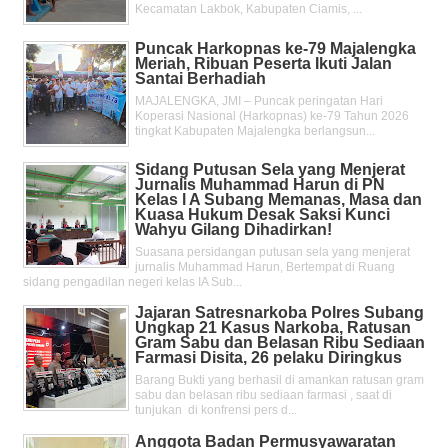
Kecamatan Lakbok, Kabupaten Ciamis, ...
Puncak Harkopnas ke-79 Majalengka
Meriah, Ribuan Peserta Ikuti Jalan
Santai Berhadiah
MAJALENGKA, JMI – Puncak peringatan Hari
Koperasi Nasional (Harkopnas) ke-79 Tahun 2026
tingkat Kabupaten Majalengka berlangsun...
Sidang Putusan Sela yang Menjerat
Jurnalis Muhammad Harun di PN
Kelas l A Subang Memanas, Masa dan
Kuasa Hukum Desak Saksi Kunci
Wahyu Gilang Dihadirkan!
Suasana persidangan putusan sela yang menjerat
jurnalis Muhammad Harun, Bertempat di Ruang
sidang pengadilan negeri kelas IA Sub...
Jajaran Satresnarkoba Polres Subang
Ungkap 21 Kasus Narkoba, Ratusan
Gram Sabu dan Belasan Ribu Sediaan
Farmasi Disita, 26 pelaku Diringkus
Barang Bukti yang berhasil di amankan ratusan gram
sabu dan belasan ribu sediaan farmasi , saat di
tunjukan di konfrensi pers d...
Anggota Badan Permusyawaratan