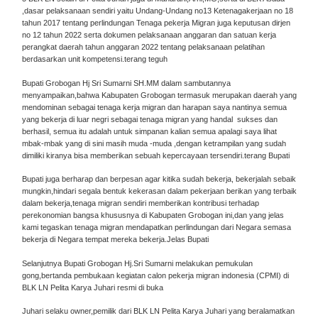
,dasar pelaksanaan sendiri yaitu Undang-Undang no13 Ketenagakerjaan no 18
tahun 2017 tentang perlindungan Tenaga pekerja Migran juga keputusan dirjen
no 12 tahun 2022 serta dokumen pelaksanaan anggaran dan satuan kerja
perangkat daerah tahun anggaran 2022 tentang pelaksanaan pelatihan
berdasarkan unit kompetensi.terang teguh
Bupati Grobogan Hj Sri Sumarni SH.MM dalam sambutannya
menyampaikan,bahwa Kabupaten Grobogan termasuk merupakan daerah yang
mendominan sebagai tenaga kerja migran dan harapan saya nantinya semua
yang bekerja di luar negri sebagai tenaga migran yang handal sukses dan
berhasil, semua itu adalah untuk simpanan kalian semua apalagi saya lihat
mbak-mbak yang di sini masih muda -muda ,dengan ketrampilan yang sudah
dimiliki kiranya bisa memberikan sebuah kepercayaan tersendiri.terang Bupati
Bupati juga berharap dan berpesan agar kitika sudah bekerja, bekerjalah sebaik
mungkin,hindari segala bentuk kekerasan dalam pekerjaan berikan yang terbaik
dalam bekerja,tenaga migran sendiri memberikan kontribusi terhadap
perekonomian bangsa khususnya di Kabupaten Grobogan ini,dan yang jelas
kami tegaskan tenaga migran mendapatkan perlindungan dari Negara semasa
bekerja di Negara tempat mereka bekerja.Jelas Bupati
Selanjutnya Bupati Grobogan Hj.Sri Sumarni melakukan pemukulan
gong,bertanda pembukaan kegiatan calon pekerja migran indonesia (CPMI) di
BLK LN Pelita Karya Juhari resmi di buka
Juhari selaku owner,pemilik dari BLK LN Pelita Karya Juhari yang beralamatkan