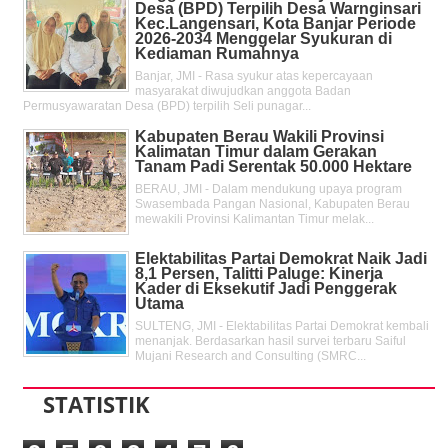
Desa (BPD) Terpilih Desa Warnginsari
Kec.Langensari, Kota Banjar Periode
2026-2034 Menggelar Syukuran di
Kediaman Rumahnya
Banjar, JMI - Rasa syukur atas kepercayaan
masyarakat diwujudkan anggota Badan
Permusyawaratan Desa (BPD) terpilih Seli punagar...
Kabupaten Berau Wakili Provinsi
Kalimatan Timur dalam Gerakan
Tanam Padi Serentak 50.000 Hektare
BERAU, JMI - Dalam mendukung upaya program
Swasembada Pangan Nasional, Kabupaten Berau
mewakili Provinsi Kalimantan Timur melak...
Elektabilitas Partai Demokrat Naik Jadi
8,1 Persen, Talitti Paluge: Kinerja
Kader di Eksekutif Jadi Penggerak
Utama
SULTENG, JMI - Elektabilitas Partai Demokrat kembali
menanjak. Berdasarkan hasil survei terbaru Saiful
Mujani Research and Consulting (SMRC...
STATISTIK