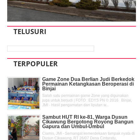
TELUSURI
TERPOPULER
Game Zone Dua Berlian Judi Berkedok
Permainan Ketangkasan Beroperasi di
Binjai
Salah satu permainan game Zone yang digunakan
juga untuk berjudi | FOTO : EDYS PN © 2016 Binjai,
JMI - Hasil pengamatan dan liputan w...
Sambut HUT RI ke-81, Warga Dusun
Cikawung Bergotong Royong Bangun
Gapura dan Umbul-Umbul
Ciamis, JMI - Semangat kemerdekaan tampak nyata di
Dusun Cikawung, RT 26/07 Desa Cintaratu,