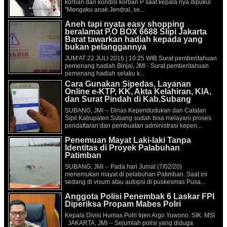
korban dan kondisi korban P saat kepala nya dipukul
"Mengaku anak Jendral, se...
Aneh tapi nyata easy shopping
beralamat P.O BOX 6688 Slipi Jakarta
Barat tawarkan hadiah kepada yang
bukan pelanggannya
JUM'AT 22 JULI 2016 | 10:25 WIB Surat pemberitahuan
pemenang hadiah Binjai, JMI - Surat pemberitahuan
pemenang hadiah selaku k...
Cara Gunakan Sipedas, Layanan
Online e-KTP, KK, Akta Kelahiran, KIA,
dan Surat Pindah di Kab.Subang
SUBANG, JMI -- Dinas Kependudukan dan Catatan
Sipil Kabupaten Subang sudah bisa melayani proses
pendaftaran dan pembuatan administrasi kepen...
Penemuan Mayat Laki-laki Tanpa
Identitas di Proyek Palabuhan
Patimban
SUBANG, JMI -- Pada hari Jumat (7/02/20)
menemukan mayat di pelabuhan Patimban. Saat ini
sedang di visum atau autopsi di puskesmas Pusa...
Anggota Polisi Penembak 6 Laskar FPI
Diperiksa Propam Mabes Polri
Kepala Divisi Humas Polri Irjen Argo Yuwono. SIK. MSI
JAKARTA, JMI -- Sejumlah polisi yang diduga