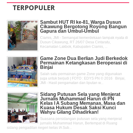
TERPOPULER
Sambut HUT RI ke-81, Warga Dusun
Cikawung Bergotong Royong Bangun
Gapura dan Umbul-Umbul
Ciamis, JMI - Semangat kemerdekaan tampak nyata di
Dusun Cikawung, RT 26/07 Desa Cintaratu,
Kecamatan Lakbok, Kabupaten Ciamis, ...
Game Zone Dua Berlian Judi Berkedok
Permainan Ketangkasan Beroperasi di
Binjai
Salah satu permainan game Zone yang digunakan
juga untuk berjudi | FOTO : EDYS PN © 2016 Binjai,
JMI - Hasil pengamatan dan liputan w...
Sidang Putusan Sela yang Menjerat
Jurnalis Muhammad Harun di PN
Kelas l A Subang Memanas, Masa dan
Kuasa Hukum Desak Saksi Kunci
Wahyu Gilang Dihadirkan!
Suasana persidangan putusan sela yang menjerat
jurnalis Muhammad Harun, Bertempat di Ruang
sidang pengadilan negeri kelas IA Sub...