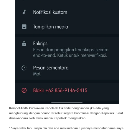
Kompol Andhi kurniawan Kapolsek Cikande benghimbau jika ada yang
menghubungi dengan nomor tersebut segera koordinasi dengan Kapolsek, Saat
diwawancara oleh awak media Kapolsek mengatakan.
" Saya tidak tahu siapa dia dan apa maksud dan tujuannya mencatut nama saya