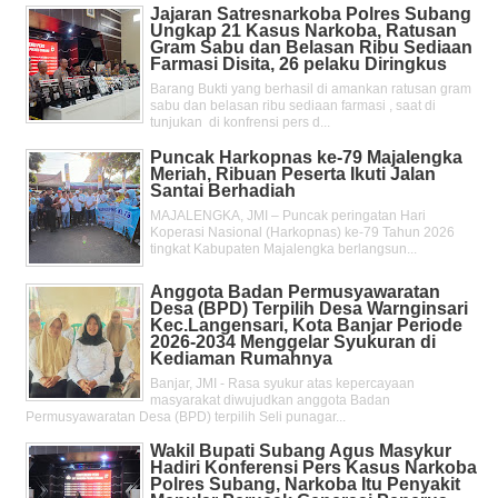
Jajaran Satresnarkoba Polres Subang
Ungkap 21 Kasus Narkoba, Ratusan
Gram Sabu dan Belasan Ribu Sediaan
Farmasi Disita, 26 pelaku Diringkus
Barang Bukti yang berhasil di amankan ratusan gram
sabu dan belasan ribu sediaan farmasi , saat di
tunjukan di konfrensi pers d...
Puncak Harkopnas ke-79 Majalengka
Meriah, Ribuan Peserta Ikuti Jalan
Santai Berhadiah
MAJALENGKA, JMI – Puncak peringatan Hari
Koperasi Nasional (Harkopnas) ke-79 Tahun 2026
tingkat Kabupaten Majalengka berlangsun...
Anggota Badan Permusyawaratan
Desa (BPD) Terpilih Desa Warnginsari
Kec.Langensari, Kota Banjar Periode
2026-2034 Menggelar Syukuran di
Kediaman Rumahnya
Banjar, JMI - Rasa syukur atas kepercayaan
masyarakat diwujudkan anggota Badan
Permusyawaratan Desa (BPD) terpilih Seli punagar...
Wakil Bupati Subang Agus Masykur
Hadiri Konferensi Pers Kasus Narkoba
Polres Subang, Narkoba Itu Penyakit