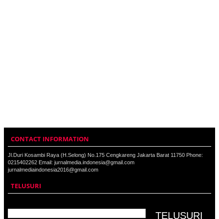
CONTACT INFORMATION
Jl.Duri Kosambi Raya (H.Selong) No.175 Cengkareng Jakarta Barat 11750 Phone:
0215402262 Email: jurnalmedia.indonesia@gmail.com
jurnalmediaindonesia2016@gmail.com
TELUSURI