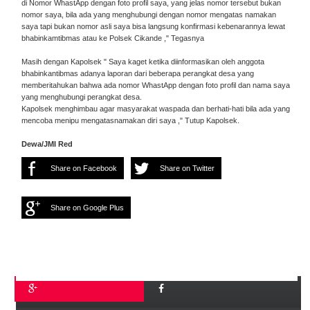
di Nomor WhastApp dengan foto profil saya, yang jelas nomor tersebut bukan
nomor saya, bila ada yang menghubungi dengan nomor mengatas namakan
saya tapi bukan nomor asli saya bisa langsung konfirmasi kebenarannya lewat
bhabinkamtibmas atau ke Polsek Cikande ," Tegasnya
Masih dengan Kapolsek " Saya kaget ketika diinformasikan oleh anggota
bhabinkantibmas adanya laporan dari beberapa perangkat desa yang
memberitahukan bahwa ada nomor WhastApp dengan foto profil dan nama saya
yang menghubungi perangkat desa.
Kapolsek menghimbau agar masyarakat waspada dan berhati-hati bila ada yang
mencoba menipu mengatasnamakan diri saya ," Tutup Kapolsek.
Dewa/JMI Red
Share on Facebook
Share on Twitter
Share on Google Plus