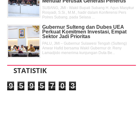
Menular Perusak Generasi Penerus
SUBANG, JMI - Wakil Bupati Subang H. Agus Masykur
Rosyadi, S.Si., M.M., hadir dalam Konferensi Pers
Polres Subang, pada Selasa ...
Gubernur Sulteng dan Dubes UEA
Perkuat Komitmen Investasi, Empat
Sektor Jadi Prioritas
PALU, JMI – Gubernur Sulawesi Tengah (Sulteng)
Anwar Hafid bersama Wakil Gubernur dr. Reny
Lamadjido menerima kunjungan Duta Be...
STATISTIK
9
5
9
5
7
0
3