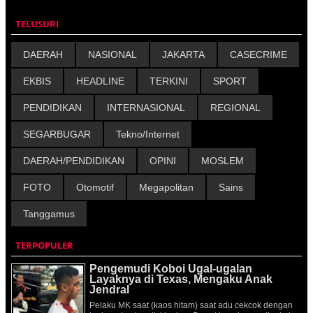
TELUSURI
DAERAH
NASIONAL
JAKARTA
CASECRIME
EKBIS
HEADLINE
TERKINI
SPORT
PENDIDIKAN
INTERNASIONAL
REGIONAL
SEGARBUGAR
Tekno/Internet
DAERAH/PENDIDIKAN
OPINI
MOSLEM
FOTO
Otomotif
Megapolitan
Sains
Tanggamus
TERPOPULER
Pengemudi Koboi Ugal-ugalan
Layaknya di Texas, Mengaku Anak
Jendral
Pelaku MK saat (kaos hitam) saat adu cekcok dengan