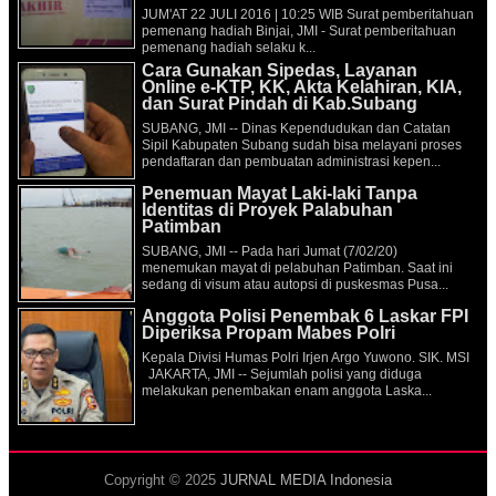
JUM'AT 22 JULI 2016 | 10:25 WIB Surat pemberitahuan
pemenang hadiah Binjai, JMI - Surat pemberitahuan
pemenang hadiah selaku k...
Cara Gunakan Sipedas, Layanan
Online e-KTP, KK, Akta Kelahiran, KIA,
dan Surat Pindah di Kab.Subang
SUBANG, JMI -- Dinas Kependudukan dan Catatan
Sipil Kabupaten Subang sudah bisa melayani proses
pendaftaran dan pembuatan administrasi kepen...
Penemuan Mayat Laki-laki Tanpa
Identitas di Proyek Palabuhan
Patimban
SUBANG, JMI -- Pada hari Jumat (7/02/20)
menemukan mayat di pelabuhan Patimban. Saat ini
sedang di visum atau autopsi di puskesmas Pusa...
Anggota Polisi Penembak 6 Laskar FPI
Diperiksa Propam Mabes Polri
Kepala Divisi Humas Polri Irjen Argo Yuwono. SIK. MSI
JAKARTA, JMI -- Sejumlah polisi yang diduga
melakukan penembakan enam anggota Laska...
Copyright © 2025
JURNAL MEDIA Indonesia