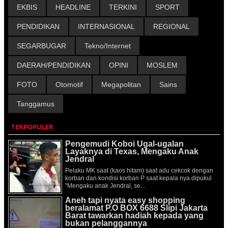
EKBIS
HEADLINE
TERKINI
SPORT
PENDIDIKAN
INTERNASIONAL
REGIONAL
SEGARBUGAR
Tekno/Internet
DAERAH/PENDIDIKAN
OPINI
MOSLEM
FOTO
Otomotif
Megapolitan
Sains
Tanggamus
TERPOPULER
Pengemudi Koboi Ugal-ugalan
Layaknya di Texas, Mengaku Anak
Jendral
Pelaku MK saat (kaos hitam) saat adu cekcok dengan
korban dan kondisi korban P saat kepala nya dipukul
"Mengaku anak Jendral, se...
Aneh tapi nyata easy shopping
beralamat P.O BOX 6688 Slipi Jakarta
Barat tawarkan hadiah kepada yang
bukan pelanggannya