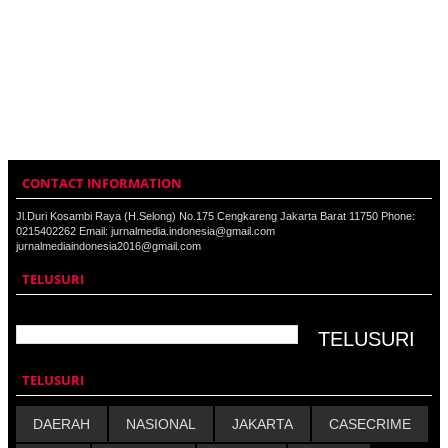
CONTACT INFORMATION
Jl.Duri Kosambi Raya (H.Selong) No.175 Cengkareng Jakarta Barat 11750 Phone:
0215402262 Email: jurnalmedia.indonesia@gmail.com
jurnalmediaindonesia2016@gmail.com
TELUSURI
TELUSURI
DAERAH
NASIONAL
JAKARTA
CASECRIME