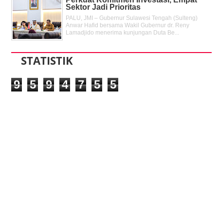
Sektor Jadi Prioritas
PALU, JMI – Gubernur Sulawesi Tengah (Sulteng)
Anwar Hafid bersama Wakil Gubernur dr. Reny
Lamadjido menerima kunjungan Duta Be...
STATISTIK
9
5
9
4
7
5
5