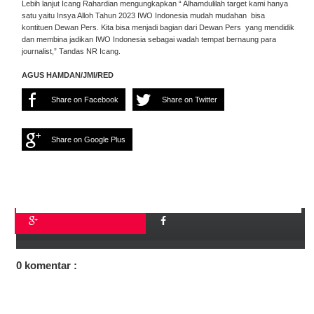
Lebih lanjut Icang Rahardian mengungkapkan “ Alhamdulilah target kami hanya
satu yaitu Insya Alloh Tahun 2023 IWO Indonesia mudah mudahan bisa
kontituen Dewan Pers. Kita bisa menjadi bagian dari Dewan Pers yang mendidik
dan membina jadikan IWO Indonesia sebagai wadah tempat bernaung para
journalist,” Tandas NR Icang.
AGUS HAMDAN/JMI/RED
Share on Facebook
Share on Twitter
Share on Google Plus
0 komentar :