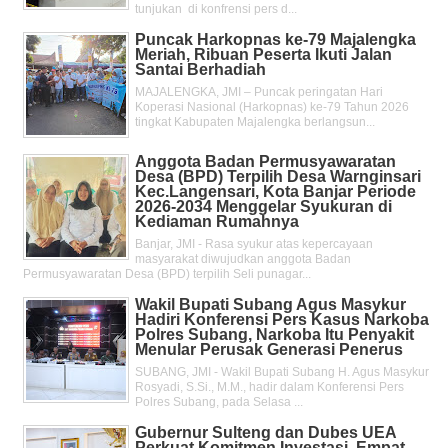
tunjukan di konfrensi pers d...
Puncak Harkopnas ke-79 Majalengka
Meriah, Ribuan Peserta Ikuti Jalan
Santai Berhadiah
MAJALENGKA, JMI – Puncak peringatan Hari
Koperasi Nasional (Harkopnas) ke-79 Tahun 2026
tingkat Kabupaten Majalengka berlangsun...
Anggota Badan Permusyawaratan
Desa (BPD) Terpilih Desa Warnginsari
Kec.Langensari, Kota Banjar Periode
2026-2034 Menggelar Syukuran di
Kediaman Rumahnya
Banjar, JMI - Rasa syukur atas kepercayaan
masyarakat diwujudkan anggota Badan
Permusyawaratan Desa (BPD) terpilih Seli punagar...
Wakil Bupati Subang Agus Masykur
Hadiri Konferensi Pers Kasus Narkoba
Polres Subang, Narkoba Itu Penyakit
Menular Perusak Generasi Penerus
SUBANG, JMI - Wakil Bupati Subang H. Agus Masykur
Rosyadi, S.Si., M.M., hadir dalam Konferensi Pers
Polres Subang, pada Selasa ...
Gubernur Sulteng dan Dubes UEA
Perkuat Komitmen Investasi, Empat