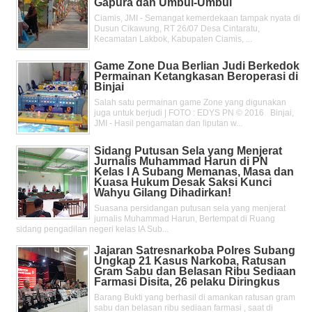
Gapura dan Umbul-Umbul
Ciamis, JMI - Semangat kemerdekaan tampak nyata di
Dusun Cikawung, RT 26/07 Desa Cintaratu,
Kecamatan Lakbok, Kabupaten Ciamis, ...
Game Zone Dua Berlian Judi Berkedok
Permainan Ketangkasan Beroperasi di
Binjai
Salah satu permainan game Zone yang digunakan
juga untuk berjudi | FOTO : EDYS PN © 2016 Binjai,
JMI - Hasil pengamatan dan liputan w...
Sidang Putusan Sela yang Menjerat
Jurnalis Muhammad Harun di PN
Kelas l A Subang Memanas, Masa dan
Kuasa Hukum Desak Saksi Kunci
Wahyu Gilang Dihadirkan!
Suasana persidangan putusan sela yang menjerat
jurnalis Muhammad Harun, Bertempat di Ruang
sidang pengadilan negeri kelas IA Sub...
Jajaran Satresnarkoba Polres Subang
Ungkap 21 Kasus Narkoba, Ratusan
Gram Sabu dan Belasan Ribu Sediaan
Farmasi Disita, 26 pelaku Diringkus
Barang Bukti yang berhasil di amankan ratusan gram
sabu dan belasan ribu sediaan farmasi , saat di