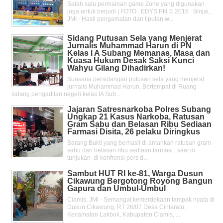
Salah satu permainan game Zone yang digunakan
juga untuk berjudi | FOTO : EDYS PN © 2016 Binjai,
JMI - Hasil pengamatan dan liputan w...
Sidang Putusan Sela yang Menjerat
Jurnalis Muhammad Harun di PN
Kelas l A Subang Memanas, Masa dan
Kuasa Hukum Desak Saksi Kunci
Wahyu Gilang Dihadirkan!
Suasana persidangan putusan sela yang menjerat
jurnalis Muhammad Harun, Bertempat di Ruang
sidang pengadilan negeri kelas IA Sub...
Jajaran Satresnarkoba Polres Subang
Ungkap 21 Kasus Narkoba, Ratusan
Gram Sabu dan Belasan Ribu Sediaan
Farmasi Disita, 26 pelaku Diringkus
Barang Bukti yang berhasil di amankan ratusan gram
sabu dan belasan ribu sediaan farmasi , saat di
tunjukan di konfrensi pers d...
Sambut HUT RI ke-81, Warga Dusun
Cikawung Bergotong Royong Bangun
Gapura dan Umbul-Umbul
Ciamis, JMI - Semangat kemerdekaan tampak nyata di
Dusun Cikawung, RT 26/07 Desa Cintaratu,
Kecamatan Lakbok, Kabupaten Ciamis, ...