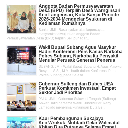
Anggota Badan Permusyawaratan
Desa (BPD) Terpilih Desa Warnginsari
Kec.Langensari, Kota Banjar Periode
2026-2034 Menggelar Syukuran di
Kediaman Rumahnya
Banjar, JMI - Rasa syukur atas kepercayaan
masyarakat diwujudkan anggota Badan
Permusyawaratan Desa (BPD) terpilih Seli punagar...
Wakil Bupati Subang Agus Masykur
Hadiri Konferensi Pers Kasus Narkoba
Polres Subang, Narkoba Itu Penyakit
Menular Perusak Generasi Penerus
SUBANG, JMI - Wakil Bupati Subang H. Agus Masykur
Rosyadi, S.Si., M.M., hadir dalam Konferensi Pers
Polres Subang, pada Selasa ...
Gubernur Sulteng dan Dubes UEA
Perkuat Komitmen Investasi, Empat
Sektor Jadi Prioritas
PALU, JMI – Gubernur Sulawesi Tengah (Sulteng)
Anwar Hafid bersama Wakil Gubernur dr. Reny
Lamadjido menerima kunjungan Duta Be...
Kaur Pembangunan Sukajaya
Kec.Wrukuk, Muhtadi Gelar Walimatul
Khitan Dua Putranya Selama Empat