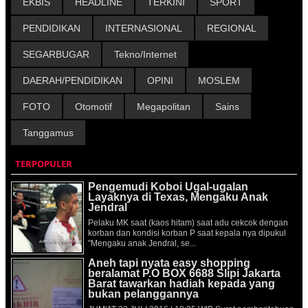
EKBIS
HEADLINE
TERKINI
SPORT
PENDIDIKAN
INTERNASIONAL
REGIONAL
SEGARBUGAR
Tekno/Internet
DAERAH/PENDIDIKAN
OPINI
MOSLEM
FOTO
Otomotif
Megapolitan
Sains
Tanggamus
TERPOPULER
Pengemudi Koboi Ugal-ugalan
Layaknya di Texas, Mengaku Anak
Jendral
Pelaku MK saat (kaos hitam) saat adu cekcok dengan
korban dan kondisi korban P saat kepala nya dipukul
"Mengaku anak Jendral, se...
Aneh tapi nyata easy shopping
beralamat P.O BOX 6688 Slipi Jakarta
Barat tawarkan hadiah kepada yang
bukan pelanggannya