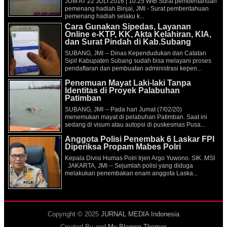
JUM'AT 22 JULI 2016 | 10:25 WIB Surat pemberitahuan
pemenang hadiah Binjai, JMI - Surat pemberitahuan
pemenang hadiah selaku k...
Cara Gunakan Sipedas, Layanan
Online e-KTP, KK, Akta Kelahiran, KIA,
dan Surat Pindah di Kab.Subang
SUBANG, JMI -- Dinas Kependudukan dan Catatan
Sipil Kabupaten Subang sudah bisa melayani proses
pendaftaran dan pembuatan administrasi kepen...
Penemuan Mayat Laki-laki Tanpa
Identitas di Proyek Palabuhan
Patimban
SUBANG, JMI -- Pada hari Jumat (7/02/20)
menemukan mayat di pelabuhan Patimban. Saat ini
sedang di visum atau autopsi di puskesmas Pusa...
Anggota Polisi Penembak 6 Laskar FPI
Diperiksa Propam Mabes Polri
Kepala Divisi Humas Polri Irjen Argo Yuwono. SIK. MSI
JAKARTA, JMI -- Sejumlah polisi yang diduga
melakukan penembakan enam anggota Laska...
Copyright © 2025
JURNAL MEDIA Indonesia
Created By
and
My Blogger Themes