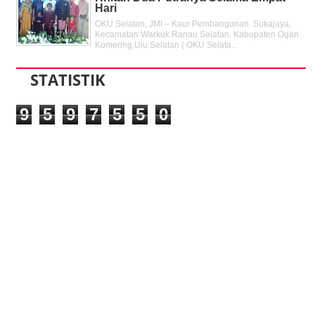
Hari
OKU Selatan, JMI – Kaur Pembangunan Sukajaya,
Kecamatan Warkuk Ranau Selatan, Kabupaten Ogan
Komering Ulu Selatan ( OKU Selata...
STATISTIK
9
5
9
7
5
5
0