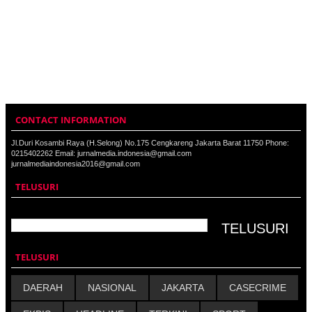
CONTACT INFORMATION
Jl.Duri Kosambi Raya (H.Selong) No.175 Cengkareng Jakarta Barat 11750 Phone:
0215402262 Email: jurnalmedia.indonesia@gmail.com
jurnalmediaindonesia2016@gmail.com
TELUSURI
TELUSURI
DAERAH
NASIONAL
JAKARTA
CASECRIME