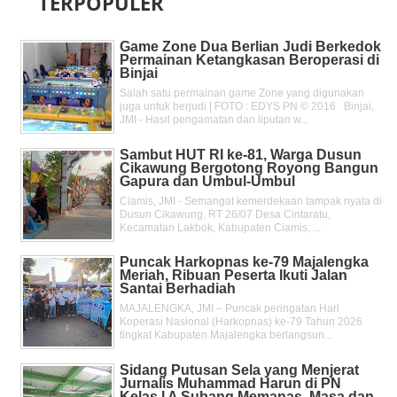
TERPOPULER
Game Zone Dua Berlian Judi Berkedok
Permainan Ketangkasan Beroperasi di
Binjai
Salah satu permainan game Zone yang digunakan
juga untuk berjudi | FOTO : EDYS PN © 2016 Binjai,
JMI - Hasil pengamatan dan liputan w...
Sambut HUT RI ke-81, Warga Dusun
Cikawung Bergotong Royong Bangun
Gapura dan Umbul-Umbul
Ciamis, JMI - Semangat kemerdekaan tampak nyata di
Dusun Cikawung, RT 26/07 Desa Cintaratu,
Kecamatan Lakbok, Kabupaten Ciamis, ...
Puncak Harkopnas ke-79 Majalengka
Meriah, Ribuan Peserta Ikuti Jalan
Santai Berhadiah
MAJALENGKA, JMI – Puncak peringatan Hari
Koperasi Nasional (Harkopnas) ke-79 Tahun 2026
tingkat Kabupaten Majalengka berlangsun...
Sidang Putusan Sela yang Menjerat
Jurnalis Muhammad Harun di PN
Kelas l A Subang Memanas, Masa dan