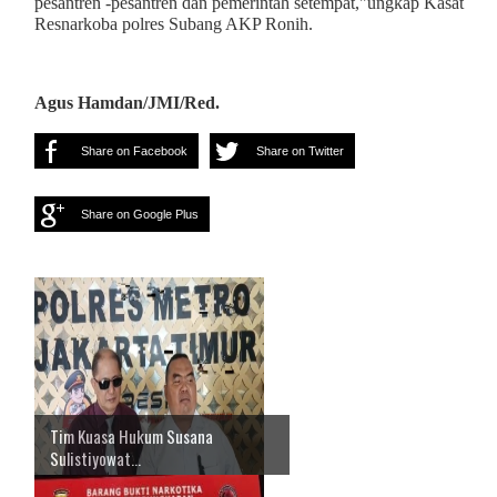
pesantren -pesantren dan pemerintah setempat,"ungkap Kasat
Resnarkoba polres Subang AKP Ronih.
Agus Hamdan/JMI/Red.
Share on Facebook
Share on Twitter
Share on Google Plus
Tim Kuasa Hukum Susana
Sulistiyowat...