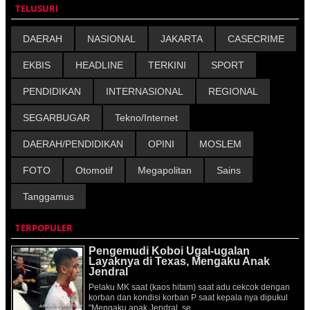
TELUSURI
DAERAH
NASIONAL
JAKARTA
CASECRIME
EKBIS
HEADLINE
TERKINI
SPORT
PENDIDIKAN
INTERNASIONAL
REGIONAL
SEGARBUGAR
Tekno/Internet
DAERAH/PENDIDIKAN
OPINI
MOSLEM
FOTO
Otomotif
Megapolitan
Sains
Tanggamus
TERPOPULER
Pengemudi Koboi Ugal-ugalan
Layaknya di Texas, Mengaku Anak
Jendral
Pelaku MK saat (kaos hitam) saat adu cekcok dengan
korban dan kondisi korban P saat kepala nya dipukul
"Mengaku anak Jendral, se...