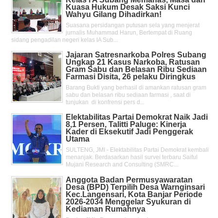
Kuasa Hukum Desak Saksi Kunci
Wahyu Gilang Dihadirkan!
Suasana persidangan putusan sela yang menjerat
jurnalis Muhammad Harun, Bertempat di Ruang
sidang pengadilan negeri kelas IA Sub...
Jajaran Satresnarkoba Polres Subang
Ungkap 21 Kasus Narkoba, Ratusan
Gram Sabu dan Belasan Ribu Sediaan
Farmasi Disita, 26 pelaku Diringkus
Barang Bukti yang berhasil di amankan ratusan gram
sabu dan belasan ribu sediaan farmasi , saat di
tunjukan di konfrensi pers d...
Elektabilitas Partai Demokrat Naik Jadi
8,1 Persen, Talitti Paluge: Kinerja
Kader di Eksekutif Jadi Penggerak
Utama
SULTENG, JMI - Elektabilitas Partai Demokrat kembali
menanjak. Berdasarkan hasil survei terbaru Saiful
Mujani Research and Consulting (SMRC...
Anggota Badan Permusyawaratan
Desa (BPD) Terpilih Desa Warnginsari
Kec.Langensari, Kota Banjar Periode
2026-2034 Menggelar Syukuran di
Kediaman Rumahnya