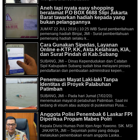
Aneh tapi nyata easy shopping
beralamat P.O BOX 6688 Slipi Jakarta
Barat tawarkan hadiah kepada yang
bukan pelanggannya
JUM'AT 22 JULI 2016 | 10:25 WIB Surat pemberitahuan
pemenang hadiah Binjai, JMI - Surat pemberitahuan
pemenang hadiah selaku k...
Cara Gunakan Sipedas, Layanan
Online e-KTP, KK, Akta Kelahiran, KIA,
dan Surat Pindah di Kab.Subang
SUBANG, JMI -- Dinas Kependudukan dan Catatan
Sipil Kabupaten Subang sudah bisa melayani proses
pendaftaran dan pembuatan administrasi kepen...
Penemuan Mayat Laki-laki Tanpa
Identitas di Proyek Palabuhan
Patimban
SUBANG, JMI -- Pada hari Jumat (7/02/20)
menemukan mayat di pelabuhan Patimban. Saat ini
sedang di visum atau autopsi di puskesmas Pusa...
Anggota Polisi Penembak 6 Laskar FPI
Diperiksa Propam Mabes Polri
Kepala Divisi Humas Polri Irjen Argo Yuwono. SIK. MSI
JAKARTA, JMI -- Sejumlah polisi yang diduga
melakukan penembakan enam anggota Laska...