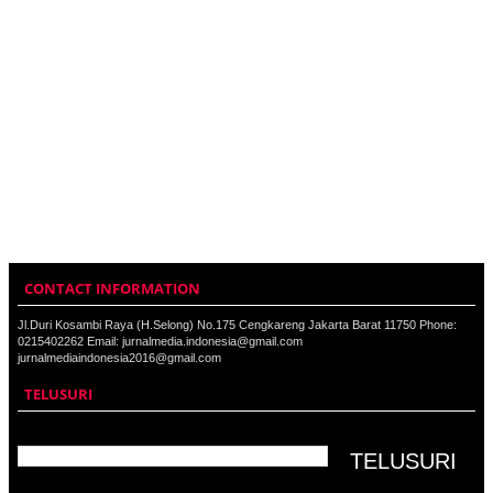
CONTACT INFORMATION
Jl.Duri Kosambi Raya (H.Selong) No.175 Cengkareng Jakarta Barat 11750 Phone:
0215402262 Email: jurnalmedia.indonesia@gmail.com
jurnalmediaindonesia2016@gmail.com
TELUSURI