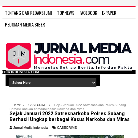
TENTANG DAN REDAKSI JMI
TOPNEWS
FACEBOOK
E-PAPER
PEDOMAN MEDIA SIBER
WW
Home
/
CASECRIME
/
Sejak Januari 2022 Satresnarkoba Polres Subang
Berhasil Ungkap berbagai Kasus Narkoba dan Miras
Sejak Januari 2022 Satresnarkoba Polres Subang
Berhasil Ungkap berbagai Kasus Narkoba dan Miras
Jurnal Media Indonesia
CASECRIME