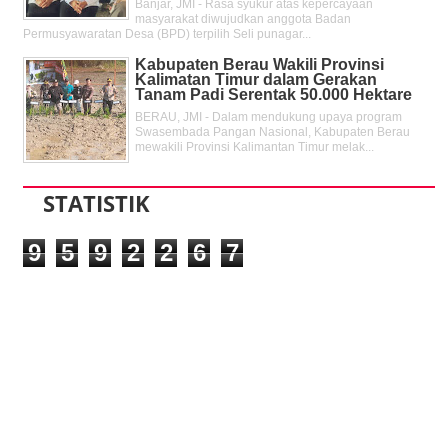
Banjar, JMI - Rasa syukur atas kepercayaan
masyarakat diwujudkan anggota Badan
Permusyawaratan Desa (BPD) terpilih Seli punagar...
Kabupaten Berau Wakili Provinsi
Kalimatan Timur dalam Gerakan
Tanam Padi Serentak 50.000 Hektare
BERAU, JMI - Dalam mendukung upaya program
Swasembada Pangan Nasional, Kabupaten Berau
mewakili Provinsi Kalimantan Timur melak...
STATISTIK
9
5
9
2
2
6
7