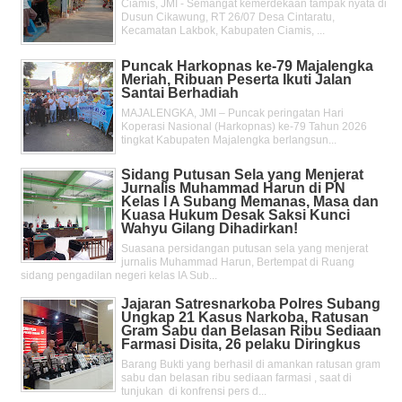
Ciamis, JMI - Semangat kemerdekaan tampak nyata di
Dusun Cikawung, RT 26/07 Desa Cintaratu,
Kecamatan Lakbok, Kabupaten Ciamis, ...
Puncak Harkopnas ke-79 Majalengka
Meriah, Ribuan Peserta Ikuti Jalan
Santai Berhadiah
MAJALENGKA, JMI – Puncak peringatan Hari
Koperasi Nasional (Harkopnas) ke-79 Tahun 2026
tingkat Kabupaten Majalengka berlangsun...
Sidang Putusan Sela yang Menjerat
Jurnalis Muhammad Harun di PN
Kelas l A Subang Memanas, Masa dan
Kuasa Hukum Desak Saksi Kunci
Wahyu Gilang Dihadirkan!
Suasana persidangan putusan sela yang menjerat
jurnalis Muhammad Harun, Bertempat di Ruang
sidang pengadilan negeri kelas IA Sub...
Jajaran Satresnarkoba Polres Subang
Ungkap 21 Kasus Narkoba, Ratusan
Gram Sabu dan Belasan Ribu Sediaan
Farmasi Disita, 26 pelaku Diringkus
Barang Bukti yang berhasil di amankan ratusan gram
sabu dan belasan ribu sediaan farmasi , saat di
tunjukan di konfrensi pers d...