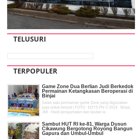
TELUSURI
TERPOPULER
Game Zone Dua Berlian Judi Berkedok
Permainan Ketangkasan Beroperasi di
Binjai
Salah satu permainan game Zone yang digunakan
juga untuk berjudi | FOTO : EDYS PN © 2016 Binjai,
JMI - Hasil pengamatan dan liputan w...
Sambut HUT RI ke-81, Warga Dusun
Cikawung Bergotong Royong Bangun
Gapura dan Umbul-Umbul