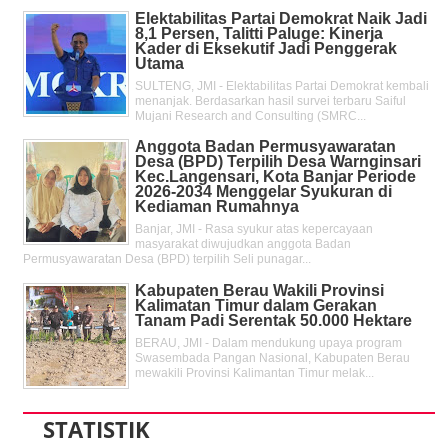
Elektabilitas Partai Demokrat Naik Jadi
8,1 Persen, Talitti Paluge: Kinerja
Kader di Eksekutif Jadi Penggerak
Utama
SULTENG, JMI - Elektabilitas Partai Demokrat kembali
menanjak. Berdasarkan hasil survei terbaru Saiful
Mujani Research and Consulting (SMRC...
Anggota Badan Permusyawaratan
Desa (BPD) Terpilih Desa Warnginsari
Kec.Langensari, Kota Banjar Periode
2026-2034 Menggelar Syukuran di
Kediaman Rumahnya
Banjar, JMI - Rasa syukur atas kepercayaan
masyarakat diwujudkan anggota Badan
Permusyawaratan Desa (BPD) terpilih Seli punagar...
Kabupaten Berau Wakili Provinsi
Kalimatan Timur dalam Gerakan
Tanam Padi Serentak 50.000 Hektare
BERAU, JMI - Dalam mendukung upaya program
Swasembada Pangan Nasional, Kabupaten Berau
mewakili Provinsi Kalimantan Timur melak...
STATISTIK