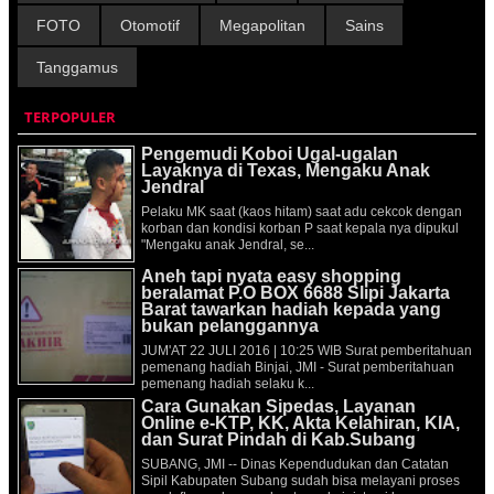
FOTO
Otomotif
Megapolitan
Sains
Tanggamus
TERPOPULER
Pengemudi Koboi Ugal-ugalan
Layaknya di Texas, Mengaku Anak
Jendral
Pelaku MK saat (kaos hitam) saat adu cekcok dengan
korban dan kondisi korban P saat kepala nya dipukul
"Mengaku anak Jendral, se...
Aneh tapi nyata easy shopping
beralamat P.O BOX 6688 Slipi Jakarta
Barat tawarkan hadiah kepada yang
bukan pelanggannya
JUM'AT 22 JULI 2016 | 10:25 WIB Surat pemberitahuan
pemenang hadiah Binjai, JMI - Surat pemberitahuan
pemenang hadiah selaku k...
Cara Gunakan Sipedas, Layanan
Online e-KTP, KK, Akta Kelahiran, KIA,
dan Surat Pindah di Kab.Subang
SUBANG, JMI -- Dinas Kependudukan dan Catatan
Sipil Kabupaten Subang sudah bisa melayani proses