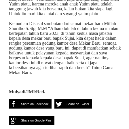
Yatim piatu, karena mereka anak anak Yatim piatu adalah
tanggung jawab kita bersama, kalau bukan kita siapa lagi,
Untuk itu mari kita cintai dan sayangi yatim piatu.
Kemudian Disusul sambutan dari camat mekar baru Miftah
Shuritho S.Stp, M.M “Alhamdulillah di tahun kedua ini atau
bertepatan tahun baru 2023, di tahun kedua masa jabatan
kepala desa mekar baru bapak Sujai, kita dapat hadir dalam
rangka peresmian gedung kantor desa Mekar Baru, semoga
gedung kantor desa yang baru ini, dapat di manfaatkan sebaik
baiknya untuk pelayanan kepada masyarakat dan saya
berpesan kepada kepala desa bapak Sujai, agar nantinya
kantor desa ini di rawat dengan baik serta di jaga
kebersihannya agar terlihat rapih dan bersih" Tutup Camat
Mekar Baru.
Mulyadi/JMI/Red.
Share on Facebook
Share on Twitter
Share on Google Plus