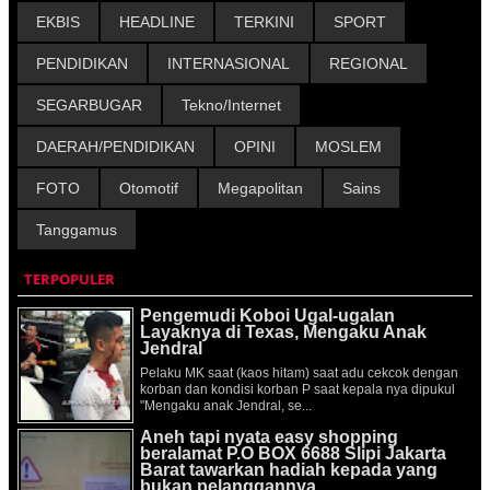
EKBIS
HEADLINE
TERKINI
SPORT
PENDIDIKAN
INTERNASIONAL
REGIONAL
SEGARBUGAR
Tekno/Internet
DAERAH/PENDIDIKAN
OPINI
MOSLEM
FOTO
Otomotif
Megapolitan
Sains
Tanggamus
TERPOPULER
Pengemudi Koboi Ugal-ugalan
Layaknya di Texas, Mengaku Anak
Jendral
Pelaku MK saat (kaos hitam) saat adu cekcok dengan
korban dan kondisi korban P saat kepala nya dipukul
"Mengaku anak Jendral, se...
Aneh tapi nyata easy shopping
beralamat P.O BOX 6688 Slipi Jakarta
Barat tawarkan hadiah kepada yang
bukan pelanggannya