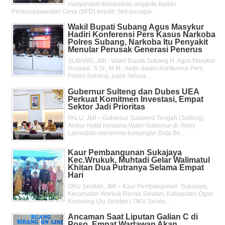
masyarakat diwujudkan anggota Badan
Permusyawaratan Desa (BPD) terpilih Seli punagar...
Wakil Bupati Subang Agus Masykur
Hadiri Konferensi Pers Kasus Narkoba
Polres Subang, Narkoba Itu Penyakit
Menular Perusak Generasi Penerus
SUBANG, JMI - Wakil Bupati Subang H. Agus Masykur
Rosyadi, S.Si., M.M., hadir dalam Konferensi Pers
Polres Subang, pada Selasa ...
Gubernur Sulteng dan Dubes UEA
Perkuat Komitmen Investasi, Empat
Sektor Jadi Prioritas
PALU, JMI – Gubernur Sulawesi Tengah (Sulteng)
Anwar Hafid bersama Wakil Gubernur dr. Reny
Lamadjido menerima kunjungan Duta Be...
Kaur Pembangunan Sukajaya
Kec.Wrukuk, Muhtadi Gelar Walimatul
Khitan Dua Putranya Selama Empat
Hari
OKU Selatan, JMI – Kaur Pembangunan Sukajaya,
Kecamatan Warkuk Ranau Selatan, Kabupaten Ogan
Komering Ulu Selatan ( OKU Selata...
Ancaman Saat Liputan Galian C di
Poso, Empat Wartawan Akan