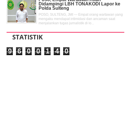
Didampingi LBH TONAKODI Lapor ke
Polda Sulteng
POSO, SULTENG, JMI — Empat orang wartawan yang
mengaku mendapat intimidasi dan ancaman saat
menjalankan tugas jurnalistik di lo...
STATISTIK
9
6
0
0
1
4
0