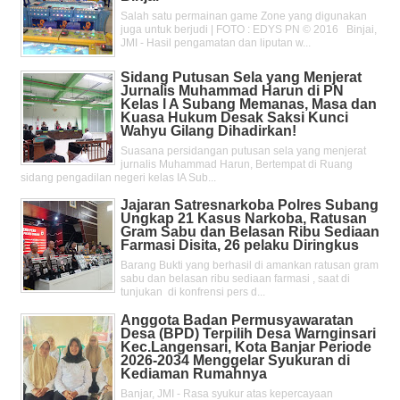
Salah satu permainan game Zone yang digunakan
juga untuk berjudi | FOTO : EDYS PN © 2016 Binjai,
JMI - Hasil pengamatan dan liputan w...
Sidang Putusan Sela yang Menjerat
Jurnalis Muhammad Harun di PN
Kelas l A Subang Memanas, Masa dan
Kuasa Hukum Desak Saksi Kunci
Wahyu Gilang Dihadirkan!
Suasana persidangan putusan sela yang menjerat
jurnalis Muhammad Harun, Bertempat di Ruang
sidang pengadilan negeri kelas IA Sub...
Jajaran Satresnarkoba Polres Subang
Ungkap 21 Kasus Narkoba, Ratusan
Gram Sabu dan Belasan Ribu Sediaan
Farmasi Disita, 26 pelaku Diringkus
Barang Bukti yang berhasil di amankan ratusan gram
sabu dan belasan ribu sediaan farmasi , saat di
tunjukan di konfrensi pers d...
Anggota Badan Permusyawaratan
Desa (BPD) Terpilih Desa Warnginsari
Kec.Langensari, Kota Banjar Periode
2026-2034 Menggelar Syukuran di
Kediaman Rumahnya
Banjar, JMI - Rasa syukur atas kepercayaan