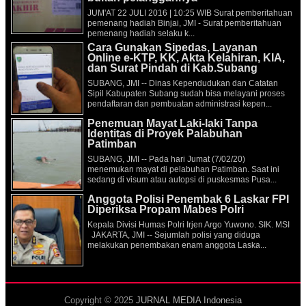
JUM'AT 22 JULI 2016 | 10:25 WIB Surat pemberitahuan
pemenang hadiah Binjai, JMI - Surat pemberitahuan
pemenang hadiah selaku k...
Cara Gunakan Sipedas, Layanan
Online e-KTP, KK, Akta Kelahiran, KIA,
dan Surat Pindah di Kab.Subang
SUBANG, JMI -- Dinas Kependudukan dan Catatan
Sipil Kabupaten Subang sudah bisa melayani proses
pendaftaran dan pembuatan administrasi kepen...
Penemuan Mayat Laki-laki Tanpa
Identitas di Proyek Palabuhan
Patimban
SUBANG, JMI -- Pada hari Jumat (7/02/20)
menemukan mayat di pelabuhan Patimban. Saat ini
sedang di visum atau autopsi di puskesmas Pusa...
Anggota Polisi Penembak 6 Laskar FPI
Diperiksa Propam Mabes Polri
Kepala Divisi Humas Polri Irjen Argo Yuwono. SIK. MSI
JAKARTA, JMI -- Sejumlah polisi yang diduga
melakukan penembakan enam anggota Laska...
Copyright © 2025
JURNAL MEDIA Indonesia