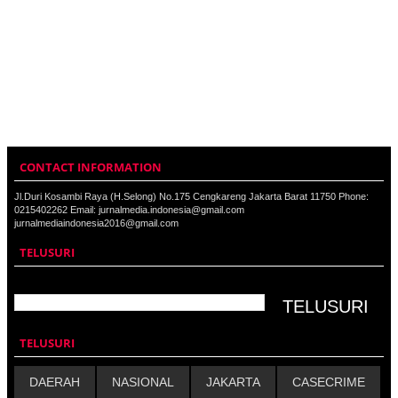
CONTACT INFORMATION
Jl.Duri Kosambi Raya (H.Selong) No.175 Cengkareng Jakarta Barat 11750 Phone:
0215402262 Email: jurnalmedia.indonesia@gmail.com
jurnalmediaindonesia2016@gmail.com
TELUSURI
TELUSURI
DAERAH
NASIONAL
JAKARTA
CASECRIME