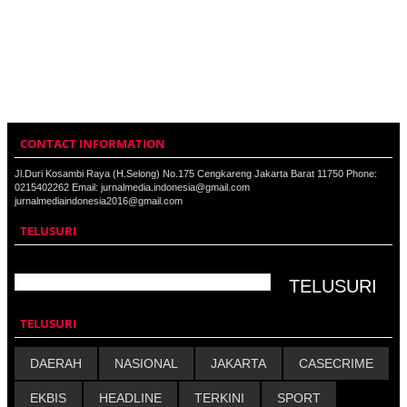
CONTACT INFORMATION
Jl.Duri Kosambi Raya (H.Selong) No.175 Cengkareng Jakarta Barat 11750 Phone:
0215402262 Email: jurnalmedia.indonesia@gmail.com
jurnalmediaindonesia2016@gmail.com
TELUSURI
TELUSURI
DAERAH
NASIONAL
JAKARTA
CASECRIME
EKBIS
HEADLINE
TERKINI
SPORT