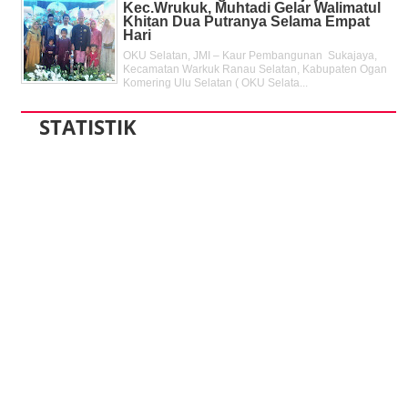
Kec.Wrukuk, Muhtadi Gelar Walimatul
Khitan Dua Putranya Selama Empat
Hari
OKU Selatan, JMI – Kaur Pembangunan Sukajaya,
Kecamatan Warkuk Ranau Selatan, Kabupaten Ogan
Komering Ulu Selatan ( OKU Selata...
STATISTIK