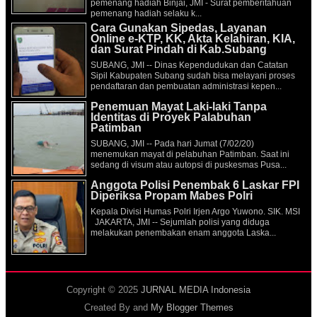
pemenang hadiah Binjai, JMI - Surat pemberitahuan
pemenang hadiah selaku k...
Cara Gunakan Sipedas, Layanan
Online e-KTP, KK, Akta Kelahiran, KIA,
dan Surat Pindah di Kab.Subang
SUBANG, JMI -- Dinas Kependudukan dan Catatan
Sipil Kabupaten Subang sudah bisa melayani proses
pendaftaran dan pembuatan administrasi kepen...
Penemuan Mayat Laki-laki Tanpa
Identitas di Proyek Palabuhan
Patimban
SUBANG, JMI -- Pada hari Jumat (7/02/20)
menemukan mayat di pelabuhan Patimban. Saat ini
sedang di visum atau autopsi di puskesmas Pusa...
Anggota Polisi Penembak 6 Laskar FPI
Diperiksa Propam Mabes Polri
Kepala Divisi Humas Polri Irjen Argo Yuwono. SIK. MSI
JAKARTA, JMI -- Sejumlah polisi yang diduga
melakukan penembakan enam anggota Laska...
Copyright © 2025
JURNAL MEDIA Indonesia
Created By
and
My Blogger Themes