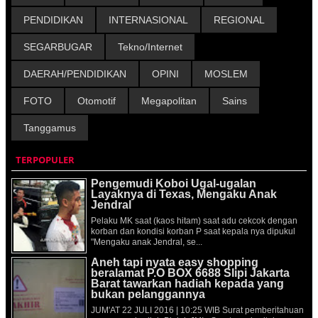
PENDIDIKAN
INTERNASIONAL
REGIONAL
SEGARBUGAR
Tekno/Internet
DAERAH/PENDIDIKAN
OPINI
MOSLEM
FOTO
Otomotif
Megapolitan
Sains
Tanggamus
TERPOPULER
Pengemudi Koboi Ugal-ugalan
Layaknya di Texas, Mengaku Anak
Jendral
Pelaku MK saat (kaos hitam) saat adu cekcok dengan
korban dan kondisi korban P saat kepala nya dipukul
"Mengaku anak Jendral, se...
Aneh tapi nyata easy shopping
beralamat P.O BOX 6688 Slipi Jakarta
Barat tawarkan hadiah kepada yang
bukan pelanggannya
JUM'AT 22 JULI 2016 | 10:25 WIB Surat pemberitahuan