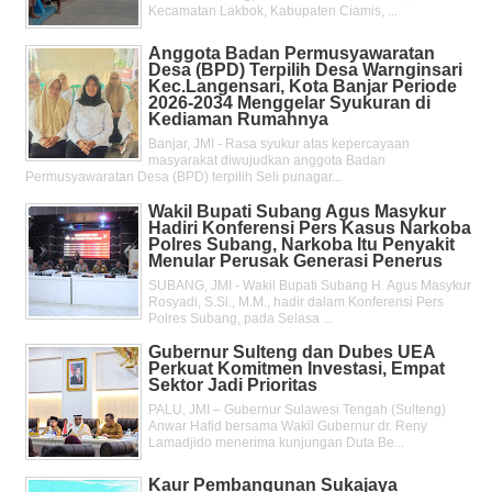
Kecamatan Lakbok, Kabupaten Ciamis, ...
Anggota Badan Permusyawaratan
Desa (BPD) Terpilih Desa Warnginsari
Kec.Langensari, Kota Banjar Periode
2026-2034 Menggelar Syukuran di
Kediaman Rumahnya
Banjar, JMI - Rasa syukur atas kepercayaan
masyarakat diwujudkan anggota Badan
Permusyawaratan Desa (BPD) terpilih Seli punagar...
Wakil Bupati Subang Agus Masykur
Hadiri Konferensi Pers Kasus Narkoba
Polres Subang, Narkoba Itu Penyakit
Menular Perusak Generasi Penerus
SUBANG, JMI - Wakil Bupati Subang H. Agus Masykur
Rosyadi, S.Si., M.M., hadir dalam Konferensi Pers
Polres Subang, pada Selasa ...
Gubernur Sulteng dan Dubes UEA
Perkuat Komitmen Investasi, Empat
Sektor Jadi Prioritas
PALU, JMI – Gubernur Sulawesi Tengah (Sulteng)
Anwar Hafid bersama Wakil Gubernur dr. Reny
Lamadjido menerima kunjungan Duta Be...
Kaur Pembangunan Sukajaya