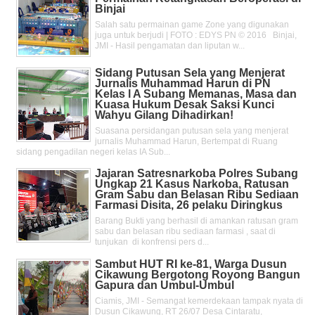
Binjai
Salah satu permainan game Zone yang digunakan
juga untuk berjudi | FOTO : EDYS PN © 2016 Binjai,
JMI - Hasil pengamatan dan liputan w...
Sidang Putusan Sela yang Menjerat
Jurnalis Muhammad Harun di PN
Kelas l A Subang Memanas, Masa dan
Kuasa Hukum Desak Saksi Kunci
Wahyu Gilang Dihadirkan!
Suasana persidangan putusan sela yang menjerat
jurnalis Muhammad Harun, Bertempat di Ruang
sidang pengadilan negeri kelas IA Sub...
Jajaran Satresnarkoba Polres Subang
Ungkap 21 Kasus Narkoba, Ratusan
Gram Sabu dan Belasan Ribu Sediaan
Farmasi Disita, 26 pelaku Diringkus
Barang Bukti yang berhasil di amankan ratusan gram
sabu dan belasan ribu sediaan farmasi , saat di
tunjukan di konfrensi pers d...
Sambut HUT RI ke-81, Warga Dusun
Cikawung Bergotong Royong Bangun
Gapura dan Umbul-Umbul
Ciamis, JMI - Semangat kemerdekaan tampak nyata di
Dusun Cikawung, RT 26/07 Desa Cintaratu,