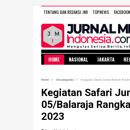
TENTANG DAN REDAKSI JMI
TOPNEWS
FACEBOO
HOME
NASIONAL
JAKARTA
RE
Home
/
Uncategories
/
Kegiatan Safari Jumat Berkah Kora
Kegiatan Safari Ju
05/Balaraja Rangk
2023