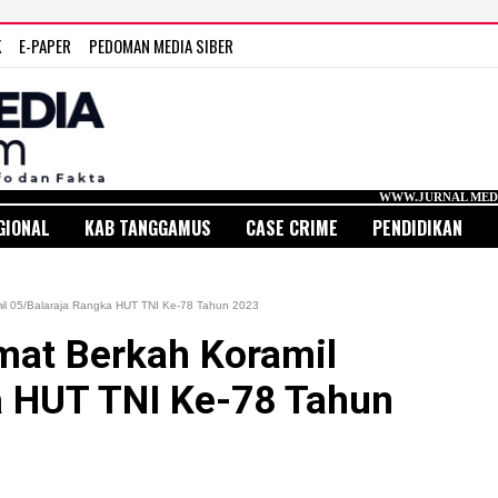
K
E-PAPER
PEDOMAN MEDIA SIBER
WWW.JURNAL MEDIA INDONESIA.COM
GIONAL
KAB TANGGAMUS
CASE CRIME
PENDIDIKAN
mil 05/Balaraja Rangka HUT TNI Ke-78 Tahun 2023
mat Berkah Koramil
a HUT TNI Ke-78 Tahun